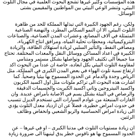
هذه المؤسسات وكثير غيرها تشجع البحوث العلمية في مجال التلوث
البيئي، وتنشر الوعي البيئي بين المواطنين والمقيمين بشتى
الوسائل.
ولكن، رغم الجهود الكبيرة التي تبذلها المملكة للحد من ظاهرة
التلوث البيئي، الا ان النمو السكاني المطرد، والنهضة الصناعية
المتمثلة في آلاف المصانع، وعشرات المدن الصناعية، والصناعات
البتروكيميائية، ومحطات تحلية المياه، ومرافق انتاج الكهرباء،
ومصافي النفط، والتأثير السلبي لزيادة استهلاك الطاقة، والزيادة
الكبيرة في اعداد المساكن ووسائل النقل والمعدات المختلفة. تحتاج
منا جميعاً الى تكثيف الجهود وتواصلها بشكل مستمر ومتنامي
لمقاومة التلوث البيئي بكل ابعاده، خاصة ان عدداً من البحوث اكد
ارتفاع نسبة تلوث الهواء في بعض المدن الكبرى في المملكة، مثل
الرياض وجدة والدمام عن الحدود المسموح بها بيئياً وصحياً. كما
اشارت هذه البحوث الى تراكم ملوثات مثل اول اكسيد الكربون
واكسيد النيتروجين وثاني اكسيد الكبريت والجسيمات الدقيقة
والرصاص في البيئة بشكل يسم في الاصابة بأمراض عديدة. وان
الغازات المنبعثة من عوادم السيارات التي تستخدم الديزل تتسبب
في حدوث امراض خطيرة، فضلاً عن ان ازدياد معدل التلوث يؤدي
الى زيادة امراض الحساسية والربو الشعبي وانخفاض وظائف
الرئتين.
ان زيادة مستويات التلوث في مدننا الكبرى – او في غيرها – عن
الحدود المسموح بها هو ناقوس خطر يدق لينبهنا الى ضرورة زيادة