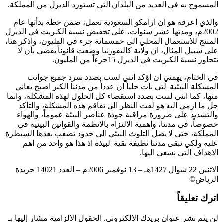
المسموح به في العديد من البلدان التي تستورد الديزل من المملكة.
والذي اعرفه هو ان ارامكو السعودية تعمل، ضمن خطة بدأتها عام
2002م، ومدتها عشر سنوات، على تخفيض نسبة الكبريت في الديزل
المنتج للاستعمال المحلي الى خمسمائة جزء في المليون، واذكر هنا،
على سبيل المثال، ان ولاية كاليفورنيا وضعت قانوناً يقضي بأن لا
تتجاوز نسبة الكبريت في الديزل 15جزءاً من المليون.
في الختام، يهمني ان اؤكد انني لست بصدد سرد جميع جوانب
المشكلة البيئية التي بات جلياً ان عدداً من مدننا الكبر اصبح يعاني
منها، كما انني لست بصدد استقصاء كل الحلول لهذه المشكلة، وانما
جل ما ارمي اليه هو لفت النظر الى تفاقم هذه المشكلة، والتأكد
والتشديد على ضرورة مراقبة جودة عناصر البيئة عموماً، والهواء
خصوصاً، في مدننا، واهمية الالتزام بالانظمة والقوانين البيئية في
المملكة، حتى لا يصل التلوث البيئي الى حدود تصعب بعدها السيطرة
عليه ولكي تبقى مدننا نظيفة نقية البيذة اذ هذا هو واحد من اهم
الاهداف التي نسعى اليها.
الاثنين 22 شوال 1427هـ – 13 نوفمبر 2006م – العدد 14021 جريدة
الرياض©
اترك تعليقاً
لن يتم نشر عنوان بريدك الإلكتروني.
الحقول الإلزامية مشار إليها بـ