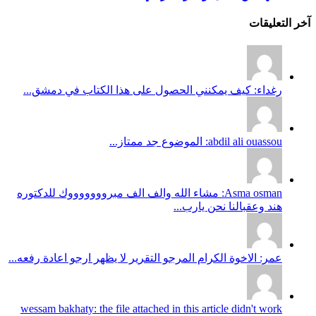
آخر التعليقات
رغداء: كيف يمكنني الحصول على هذا الكتاب في دمشق...
abdil ali ouassou: الموضوع جد ممتاز...
Asma osman: مشاء الله والف الف مبروووووووك للدكتوره
هند وعقبالنا نحن يارب...
عمر: الاخوة الكرام المرجو التقرير لا يظهر ارجو اعادة رفعه...
wessam bakhaty: the file attached in this article didn't work