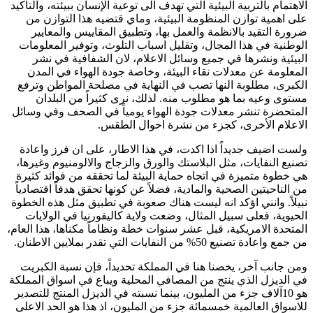
الاهتمام بالتربية البيئية التي تهدف الى توعية الإنسان ببيئته، والتأكيد
على اهمية توازن المنظومة البيئية، وماي قتضيه هذا التوازن من
ضرورة التقيد بالانظمة والعمل بها، وتطبيق المقاييس والمعايير
الوطنية في هذا المجال، وتقليل اسباب التلوث، وتوفير المعلومات
البيئية ونشرها في جميع وسائل الاعلام، لان الشفافية في نشر
المعلومة عن معدلات نقاء البيئة، وخاصة جودة الهواء في المدن
الكبرى، مطلوبة النها تصب في النهاية في مصلحة المواطن وترفع
مستوى وعيه بما هو مطلوب منه. لذلك، نرى كثيراً من البلدان
المتحضرة تنشر معدلات جودة الهواء يومياً في الصحف وفي وسائل
الاعلام الأخرى، كجزء من نشرة احوال الطقس.
ولست اضيف جديداً اذا اكدت، في هذا الاطار، على ان فرز واعادة
تصنيع النفايات، مثل البلاستك والورق والزجاج والالومنيوم وغيرها،
هي خطوة متميزة في اتجاه حماية البيئة لما تحققه من فوائد كثيرة
من الناحيتين الصحية والمادية، فضلاً عن كونها تحقق هدفاً اقتصادياً
نبيلاً. وانني اؤكد انه ليست هناك صعوبة في تطبيق مثل هذه الخطوة
الحيوية، فعلى سبيل المثال، وضعت ولاية كاليفورنيا في الولايات
المتحدة الامريكية، قبل عشر سنوات خطة ونظاماً مكناها، هذا العام،
من جمع واعادة تصنيع 50% من النفايات التي تقدر بملايين الاطنان.
ومن جانب آخر، يخصنا هنا في المملكة تحديداً، فإن نسبة الكبريت
في الديزل الذي ينتج من المصافي المحلية ويباع في اسواق المملكة
هو 10آلاف جزء من المليون، بينما نسبته في الديزل المنتج للتصدير
للاسواق العالمية خمسمائة جزء من المليون، اذ هذا هو الحد الاعلى