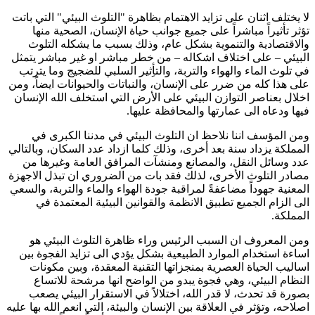
لا يختلف اثنان على تزايد الاهتمام بظاهرة "التلوث البيئي" التي باتت
تؤثر تأثيراً مباشراً على جميع جوانب حياة الإنسان، الصحية منها
والاقتصادية والتنموية بشكل عام، وذلك بسبب ما يشكله التلوث
البيئي – على اختلاف اشكاله – من خطر مباشر او غير مباشر يتمثل
في تلوث الماء والهواء والتربة، والتأِثير السلبي للضجيج وما يترتب
على هذا كله من ضرر على الإنسان، والنباتات والحيوانات ايضاً، ومن
اخلال بعناصر التوازن البيئي على الأرض التي استخلف الله الإنسان
فيها ودعاه الى عمارتها والمحافظة عليها.
ومن المؤسف اننا نلاحظ ان التلوث البيئي في مدننا الكبرى في
المملكة يزداد سنة بعد أخرى، وذلك كلما ازداد عدد السكان، وبالتالي
عدد وسائل النقل، والمصانع ومنشآت المرافق العامة وغيرها من
مصادر التلوث الأخرى، لذلك فقد بات من الضروري ان تبذل الاجهزة
المعنية جهوداً مضاعفةً لمراقبة جودة الهواء والماء والتربة، والسعي
الى الزام الجميع تطبيق الانظمة والقوانين البيئية المعتمدة في
المملكة.
ومن المعروف ان السبب الرئيس وراء ظاهرة التلوث البيئي هو
اساءة استخدام الموارد الطبيعية بشكل يؤدي الى تزايد الفجوة بين
اساليب الحياة العصرية بمنجزاتها التقنية المعقدة، وبين مكونات
النظام البيئي، وهي فجوة يبدو من الواضح انها مرشحة للاتساع
بصورة قد تحدث، لا قدر الله، اختلالاً في الاستقرار البيئي يصعب
اصلاحه، وتؤثر في العلاقة بين الإنسان والبيئة، التي انعم الله بها عليه