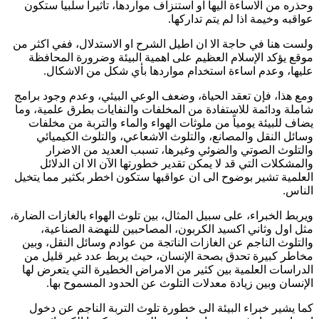
وحذره من الاساءة اليها او استنزاف مواردها، تأثيراً سلبياً ستكون
عواقبه وخيمة اذا لم يتم تداركها.
ولست هنا في حاجة الا ان اطيل الشرح او الاستدلال، ففي اكثر من
موقع يؤكد الإسلام العظيم على اهمية البيئة وضرورة المحافظة
عليها، وعدم اساءة استخدام مواردها بأي شكل من الاشكال.
ومع هذا، فإن تعقد الحياة، وضعف الوعي البيئي، وعدم وجود برامج
شاملة ودائمة للاستفادة من المخلفات والنفايات بطرق علمية، وما
يضاف للبيئة يومياً من ملوثات الهواء والماء والتربة من مخلفات
وسائل النقل والمصانع، والتلوث الاشعاعي، والتلوث الكيميائي
والتلوث الصوتي والضوئي وغيرها، تسبب العديد من الاضرار
والمشكلات التي قد لا يمكن تقدير خطورتها الآن الا ان الدلائل
العلمية تشير بوضوح الى ان عواقبها ستكون اخطر بكثير مما يتخيل
الناس.
ويربط الخبراء، على سبيل المثال، بين تلوث الهواء بالغازات الضارة،
مثل اول وثاني اكسيد الكربون، المصاحبين للنهضة الصناعية،
والتلوث الناجم عن الغازات الناتجة من عوادم وسائل النقل، وبين
مخاطر كبيرة تحدق بصحة الإنسان، حيث يربط عدد غير قليل من
الدراسات العلمية بين كثير من الامراض الخطيرة التي يتعرض لها
الإنسان وبين زيادة معدلات التلوث عن الحدود المسموح بها.
كما يشير خبراء البيئة الى خطورة تلوث التربة الناجم عن دخول