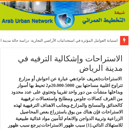
استبانة العوامل المؤثرة في استخدامات الأراضي التجارية: دراسة حالة مدينة ال
الاستراحات وإشكالية الترفيه في
مدينة الرياض
الاستراحات(تعريف عام):
هي عبارة عن احواش أو مزارع
تتراوح اغلبية مساحتها بين 5000-20.000م2 تحيط بها أسوار
وبداخلها منشأت من دور واحد تقريبا وتحتوي على عدد محدود
من الغرف كصالات جلوس ومطابخ واستعمالات ترفيهية
كالحدائق والمسابح والمزارع.وبجانب الاهداف الترفيهية لهذه
الاستراحات فإن هناك من يوق باستزراع بعص المحاصيل
الزراعية وتربية الدواجن والانعام لتأمين مواد غذائية طبيعية
للاستهلاك الذاتي.
[1]
سبب ظهور الاستراحات:
يرجع سبب ظهور