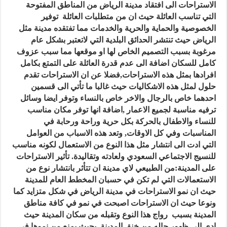
الاستراحات الى افتقاد مدينة الرياض من المناطق المفتوحة
التي تناسب العائلة حيث ان من متطلبات العائلة
توفير
الخصوصية والحماية والحرية والخدمات مما تفتقده مدينة مثل
الرياض حيث تنتشر الحدائق البلدية التي لاتعتبر بشكل عام
مرغوبة بسبب التصميم الخاص لها او موقعها مما سبب عزوف
كامل للسكان اضافة الى عدم قدرة العائلة على التمتع بكامل
افرادها بمثل هذه الاستراحات,فضلا عن ان الاستراحات تقدم
حلول لمثل هذه الاشكاليات حيث غالبا ما تأتي الى قسمين
احدهما خاص بالرجال والاخر خاص بالنساء وتوفر ايضا وسائل
ترفيه مناسبة لجميع الاعمار ,اضافة انها توفر مكان مناسب
للنساء والاطفال بالحركة بكل حرية وراحة ورحابة في
المناسبات وفي كل الاوقات, وتعد هذه الاسباب من العوامل
التي ادت الى انتشار مثل هذا النوع من الاستعمال لكونه مناسب
للنسيج الاجتماعي السعودي ولعادته وتقاليدة.
تأثير الاستراحات
على المدينة:
من الطبيعي لاي مدينة ان تتأثر بانتشار نوع من
الاستعمالات التي لم تكن في حسبان المخطط العام للمدينة
حيث ان نمو الاستراحات في مدينة الرياض في شكل متزايد كما
ونوعا حيث ان الاستراحات اصبحت في نمو في كافة مناطق
المدينة بسبب
رواج هذا النوع وتقبله من سكان المدينة حيث
ادى الى ظهور حاله من خنق المدينة
بحيث يمنع من نموها في