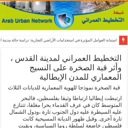
استبانة العوامل المؤثرة في استخدامات الأراضي التجارية: دراسة حالة مدينة ال
التخطيط العمراني لمدينة القدس ،
وأثر قبة الصخرة على النسيج
المعماري للمدن الإيطالية
قبة الصخرة نموذجا للهوية المعمارية للديانات الثلاث
ارتبطت إيطاليا ارتباطا وثيقا بفلسطين، فالبحر
المتوسط كان في عرف القدماء بحرا مغلقا، تتنازع
عليه السيطرة عليه دول الجنوب تارة ،ودول الشمال
تارة أخرى. وقبل ظهور الديانة المسيحية كانت
فلسطين خاضعة لسلطة روما السياسية، وبقيت