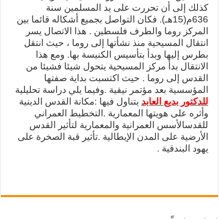
كذلك إلى أن تحررت على يد المسلمين سنة
636م(15هـ). فكان التواصل بجميع أشكاله قائما بين
المركز روما والطرف فلسطين . هذا الاتصال يسر
انتقال المسيحية منذ نشأتها إلى روما ، حيث انتقل
بطرس إليها وبدأ بتأسيس الكنيسة بها. ومع هذا
الانتقال بدأ مركز المسيحية يتحول شيئا فشيئا من
القدس إلى روما . حيث اكتسبت بداية صفتها
المؤسسية بعد مؤتمر نيقية
وفيما يلي دراسة تحليلية
.
للدكتور بديع العابد
يتناول فيها :
مكانة القدس الدينية
وأثره على هويتها المعمارية .
التخطيط العمراني
للقدس
الأسس العمرانية والمعمارية لتأثير القدس
الأرضية على المدن الإيطالية .
تأثير قبة الصخرة على
يهود البندقية .