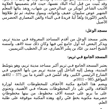
وقد بُنيت من قبل أبناء البلاد نفسها، حيث قام بتصميمها العلامة
الأديب الشاعر أبوبكر بن عبدالرحمن بن شهاب، ونفذ بنائها المعلّم
الشهير عوض سليمان عفيف وإخوانه، وبموادٍ محلّية، ثم تمّ طلاؤها
بالجير (النّورة) وتُعَدُّ آيةً فريدةً فـي البناء والفن المعماري الحضرمي
الأصيل
مسجد الوعل:
يعتبر مسجد الوعل من أقدم المساجد المعروفة فـي مدينة تريم،
ويذكر البعض أنه أول جامع بُني فيها وكان ذلك سنة 49هـ، وأسسه
الشيخ أحمد بن عبّاد بن بِشْر الأنصاري، جد آل الخطيب التريميين.
المسجد الجامع فـي تريم:
يعتبر المسجد الجامع فـي تريم أكبر مساجد مدينة تريم، وهو يتوسّط
المدينة، ويصل إليه الداخل إلى مدينة تريم من بابها الجنوبي فـي
الشارع الرئيسي الكبير، وقد أُسِّسَ فـي الفترة ما بين 375 – 402هـ
الموافق 985 – 1011م.
ويضم هذا الجامع مكتبة الأحقاف للمخطوطات التابعة لوزارة
الثقافة، والتي تلي دار المخطوطات بصنعاء فـي الأهمية، وتحتوي
على ما يربو على خمسة آلاف مخطوط، من بينها مخطوطاتٍ
حضرمية مكتوبة بخطٍ فنّي رائع، وهذه المكتبة موقوفة على طلبة
العلم.