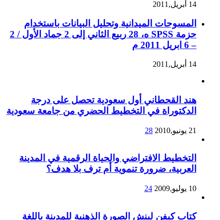
14 أبريل,2011
المسوحات الميدانية وتحليل البيانات باستخدام
حزمة SPSS ه، 28 ربيع الثاني إلى 2 جماد الأول / 2
– 6 ابريل 2011 م
14 أبريل,2011
هند القحطاني أول سعودية تحصل على درجة
الدكتوراة في التخطيط الحضري من جامعة سعودية
21 يونيو,2010
28
التخطيط الافتراضي والحياة الرقمية في المدينة
العربية، ضرورة تنموية أم ترف بلا هدف؟
10 يوليو,2009
24
كتاب كيفن لينش الصورة الذهنية للمدينة باللغة