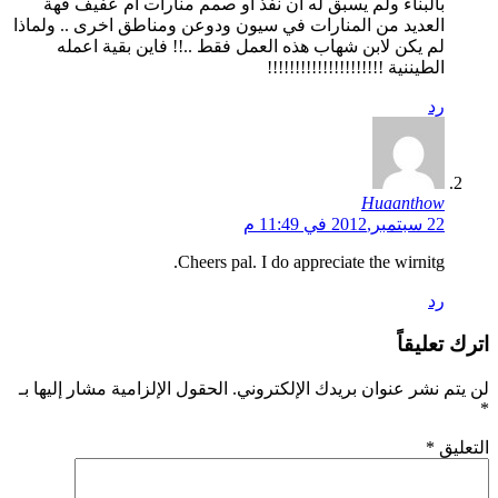
بالبناء ولم يسبق له ان نفذ او صمم منارات ام عفيف فهة
العديد من المنارات في سيون ودوعن ومناطق اخرى .. ولماذا
لم يكن لابن شهاب هذه العمل فقط ..!! فاين بقية اعمله
الطيننية !!!!!!!!!!!!!!!!!!!!!
رد
Huaanthow
22 سبتمبر,2012 في 11:49 م
Cheers pal. I do appreciate the wirnitg.
رد
اترك تعليقاً
لن يتم نشر عنوان بريدك الإلكتروني.
الحقول الإلزامية مشار إليها بـ
*
التعليق
*