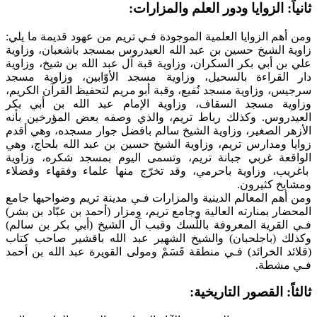
ثانياً: الزوايا ودور العلم والمزارات:
ومن أهم الزوايا العلمية الموجودة فـي تريم من عهود قديمة ما يلي:
زاوية الشيخ حسين بن عبد الله العيدروس بمسجد باشعبان، وزاوية
علي بن أبي بكر السكران، وزاوية قبة آل عبد الله بن شيخ، وزاوية
دار القراءة بالسحيل، وزاوية مسجد الأوّابين، وزاوية مسجد
سرجيس، وزاوية مسجد نُفيع، وقبة أبو مريم لتحفيظ القرآن الكريم،
وزاوية مسجد السقاف، وزاوية الإمام عبد الله بن أبي بكر
العيدروس. وكذلك رباط تريم، والذي وصفه بعض المؤرخين بأنه
الأزهر الصغير، وزاوية الشيخ سالم بافضل جوار مسجده، وهي أقدم
زوايا ومدارس تريم، وزاوية الشيخ حسين بن عبد الله بلحاج، وهي
الواقعة غربي جبانة تريم، وتسمى اليوم بمسجد شكره، وزاوية
باغريب، وزاوية باحرمي، وقد تخرّج منها علماء وفقهاء وفضلاء
ومشايخ كثيرون.
ومن أهم المعالم الدينية والمزارات فـي مدينة تريم وضواحيها جامع
المحضار بمنارته العالية وجامع تريم، ومزار (أحمد بن عبّاد بن بشر)
فـي القرية المعروفة باللّسك وقبب آل الشيخ (أبي بكر بن سالم)
وكذلك (باجلحبان) والشيخ الشهير عبد الله باقشير صاحب كتاب
(قلائد الخرائد) فـي منطقة قَسَمْ ومولى القويرة عبد الله بن أحمد
فـي مشطة.
ثالثاً: القصور التاريخية: