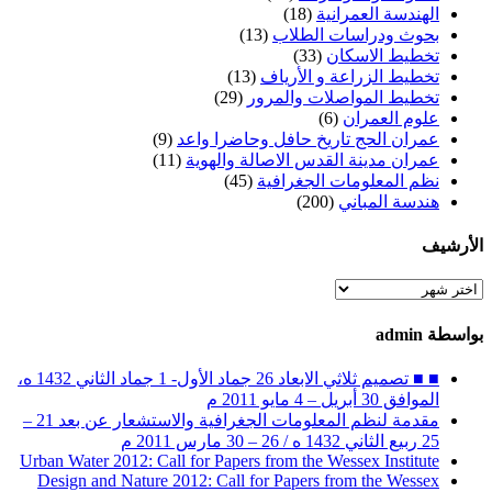
الهندسة العمرانية
(18)
بحوث ودراسات الطلاب
(13)
تخطيط الاسكان
(33)
تخطيط الزراعة و الأرياف
(13)
تخطيط المواصلات والمرور
(29)
علوم العمران
(6)
عمران الحج تاريخ حافل وحاضرا واعد
(9)
عمران مدينة القدس الاصالة والهوية
(11)
نظم المعلومات الجغرافية
(45)
هندسة المباني
(200)
الأرشيف
الأرشيف
بواسطة admin
■ ■ تصميم ثلاثي الابعاد 26 جماد الأول- 1 جماد الثاني 1432 ه،
الموافق 30 أبريل – 4 مايو 2011 م
مقدمة لنظم المعلومات الجغرافية والاستشعار عن بعد 21 –
25 ربيع الثاني 1432 ه / 26 – 30 مارس 2011 م
Urban Water 2012: Call for Papers from the Wessex Institute
Design and Nature 2012: Call for Papers from the Wessex