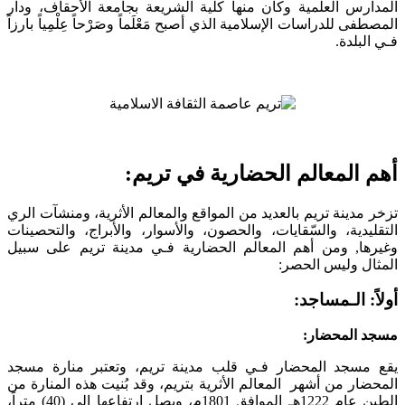
المدارس العلمية وكان منها كلية الشريعة بجامعة الأحقاف، ودار
المصطفى للدراسات الإسلامية الذي أصبح مَعْلَماً وصَرْحاً عِلْمِياً بارزاً
فـي البلدة.
أهم المعالم الحضارية في تريم:
تزخر مدينة تريم بالعديد من المواقع والمعالم الأثرية، ومنشآت الري
التقليدية، والسّقايات، والحصون، والأسوار، والأبراج، والتحصينات
وغيرها, ومن أهم المعالم الحضارية فـي مدينة تريم على سبيل
المثال وليس الحصر:
أولاً: الـمساجد:
مسجد المحضار:
يقع مسجد المحضار فـي قلب مدينة تريم، وتعتبر منارة مسجد
المحضار من أشهر المعالم الأثرية بتريم، وقد بُنيت هذه المنارة من
الطين عام 1222هـ الموافق 1801م، ويصل ارتفاعها إلى (40) متراً،