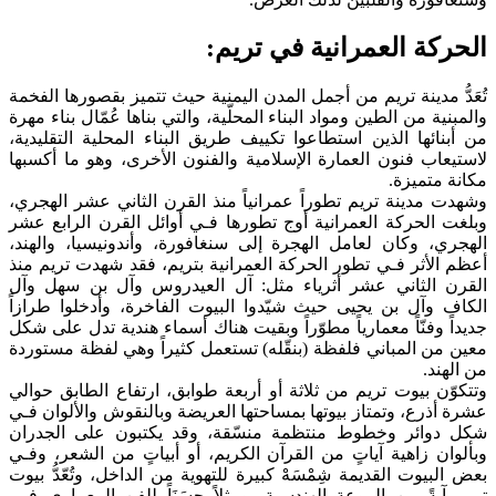
الحركة العمرانية في تريم:
تُعَدُّ مدينة تريم من أجمل المدن اليمنية حيث تتميز بقصورها الفخمة
والمبنية من الطين ومواد البناء المحلّية، والتي بناها عُمّال بناء مهرة
من أبنائها الذين استطاعوا تكييف طريق البناء المحلية التقليدية،
لاستيعاب فنون العمارة الإسلامية والفنون الأخرى، وهو ما أكسبها
مكانة متميزة.
وشهدت مدينة تريم تطوراً عمرانياً منذ القرن الثاني عشر الهجري،
وبلغت الحركة العمرانية أوج تطورها فـي أوائل القرن الرابع عشر
الهجري، وكان لعامل الهجرة إلى سنغافورة، وأندونيسيا، والهند،
أعظم الأثر فـي تطور الحركة العمرانية بتريم، فقد شهدت تريم منذ
القرن الثاني عشر أثرياء مثل: آل العيدروس وآل بن سهل وآل
الكاف وآل بن يحيى حيث شيّدوا البيوت الفاخرة، وأدخلوا طرازاً
جديداً وفنّاً معمارياً مطوّراً وبقيت هناك أسماء هندية تدل على شكل
معين من المباني فلفظة (بنقّله) تستعمل كثيراً وهي لفظة مستوردة
من الهند.
وتتكوّن بيوت تريم من ثلاثة أو أربعة طوابق، ارتفاع الطابق حوالي
عشرة أذرع، وتمتاز بيوتها بمساحتها العريضة وبالنقوش والألوان فـي
شكل دوائر وخطوط منتظمة منسّقة، وقد يكتبون على الجدران
وبألوان زاهية آياتٍ من القرآن الكريم، أو أبياتٍ من الشعر، وفـي
بعض البيوت القديمة شِمْسَهْ كبيرة للتهوية من الداخل، وتُعّدُّ بيوت
تريم آيةً من الروعة الهندسية، ومثلاً حسَنَاً للفن المعماري فـي