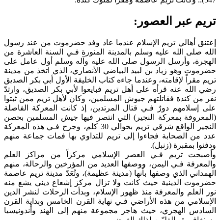
تريم عبر العصور:
إعتنق أهالي تريم الإسلام عندما عاد وفد حضرموت من عند رسول
الله صلى الله عليه وسلم بالمدينة المنورة فـي السنة العاشرة من
الهجرة، وأرسل الرسول صلى الله عليه وآله وسلم أول عامل على
حضرموت وهو زياد بن لبيد البياضي الأنصاري، الذي اتخذ من مدينة
تريم مقراً لإقامته، وعندما جاءه كتاب الخليفة الأول أبي بكر الصديق
رضي الله عنه قرأه على أهل تريم فبايعوا لأبي بكر الصديق، وارتدّ
نفر من كندة فقاتلتهم جيوش المسلمين، وكان لأهل تريم ممن ثبتوا
على إسلامهم دورٌ فـي قتال المرتدين، إذ كانت المعركة الفاصلة
(المعروفة بمعركة النجير) التي انتصر فيها جيش المسلمين بحصن
النجير الواقع شرقي تريم بحوالي 30 كلم، وجرح فـي هذه المعركة
عدد من الصحابة فجاءوا إلى تريم للتداوي بها فمات جماعة منهم
ودفنوا بمقبرة (زنبل).
وأصبحت تريم فـي العصر الإسلامي مركزاً من مراكز العلم
والمعرفة فـي اليمن، ووصفها العديد من المؤرخين والرحالة، منهم
الهمداني الذي وصفها بأنها (مدينة عظيمة)، وتُعَدّ مدينة تريم عاصمة
حضرموت الدينية حيث كانت ولا تزال مركز إشعاع ديني يشع منه
نور العلم والمعرفة منذ ظهور الإسلام، وبدأت الرحلات لنشر الدين
الإسلامي من هذه الأراضي فـي نهاية القرن الخامس وبداية القرن
السادس الهجري، حيث هاجر مجموعة منهم إلى الهند وأندونيسيا
وسنغافورة والفلبّين لذلك الغرض.