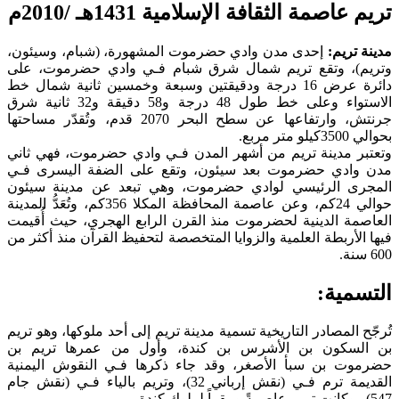
تريم عاصمة الثقافة الإسلامية 1431هـ /2010م
مدينة تريم:
إحدى مدن وادي حضرموت المشهورة، (شبام، وسيئون،
وتريم)، وتقع تريم شمال شرق شبام فـي وادي حضرموت، على
دائرة عرض 16 درجة ودقيقتين وسبعة وخمسين ثانية شمال خط
الاستواء وعلى خط طول 48 درجة و58 دقيقة و32 ثانية شرق
جرنتش، وارتفاعها عن سطح البحر 2070 قدم، وتُقدّر مساحتها
بحوالي 3500كيلو متر مربع.
وتعتبر مدينة تريم من أشهر المدن فـي وادي حضرموت، فهي ثاني
مدن وادي حضرموت بعد سيئون، وتقع على الضفة اليسرى فـي
المجرى الرئيسي لوادي حضرموت، وهي تبعد عن مدينة سيئون
حوالي 24كم، وعن عاصمة المحافظة المكلا 356كم، وتُعَدُّ المدينة
العاصمة الدينية لحضرموت منذ القرن الرابع الهجري، حيث أُقيمت
فيها الأربطة العلمية والزوايا المتخصصة لتحفيظ القرآن منذ أكثر من
600 سنة.
التسمية:
تُرجّح المصادر التاريخية تسمية مدينة تريم إلى أحد ملوكها، وهو تريم
بن السكون بن الأشرس بن كندة، وأول من عمرها تريم بن
حضرموت بن سبأ الأصغر، وقد جاء ذكرها فـي النقوش اليمنية
القديمة ترم فـي (نقش إرباني 32)، وتريم بالياء فـي (نقش جام
547).. وكانت تريم عاصمةً ومقراً لملوك كندة.