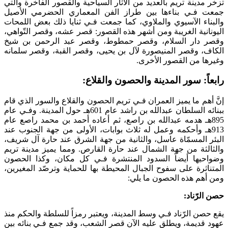
تزخر مدينة تريم بالعديد من الآثار السياحية والقصور الفاخرة والتي
جمعت فـي بناءها بين طراز الفن المعماري الحضرمي الأصيل
والبناء الآسيوي والملاوي، كما جمعت فـي ثنايا ذلك بعض اللمحات
اليونانية الغريبة ومن أشهر هذه القصور: قصر عشه، وقصر التّواهي،
وقصر دار السلام، وقصر حمطوط، وقصر عبد الرحمن بن شيخ
الكاف، وقصر المنيصورة لآل بن يحيى، وقصر القبة، وقصر سلمانه
وغيرها من القصور الأخرى.
رابعاً: سور المدينة والحصون والقلاع:
إنَّ أهم ما يميز العمران فـي تريم الحصون والقلاع والسور الذي قام
ببنائه السلطان عبدالله بن راشد عام 601هـ حول المدينة. وفـي عام
895هـ هدمه عبدالله بن راصع، ثم أعاده أحمد بن محمد راصع عام
913هـ وأحكمه وعمل له ثلاث بوابات،
الأولى من جهة الجنوب عند
البئر المسمّاة عاسل، والثانية من جهة الشرق عند حارة آل شريف،
والثالثة من جهة الشمال عند حارة القارص. ومما يميز مدينة تريم
وضواحيها أيضاً السدود المنتشرة فـي كل مكان، وكذا الحصون
المتناثرة على سفوح الجبال المحيطة بها للحماية وترصّد المغيرين،
ومن أهم هذه الحصون ما يلي:
حصن الرّناد:
يقع حصن الرّناد فـي وسط المدينة، ويعتبر رمزاً للسلطة والحكم منذ
عهود قديمة، ويطلق عليه الآن قصر الشعب، وقد جمع فـي بنائه بين