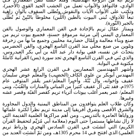
الوادي، فالنوافذ والأبواب تعمل من الخشب الجيد القوي (الأحمر)،
وتكتب على الأبواب الآيات والنقوش وتُطلى السقوف بألوانٍ زاهية
تبعاً للأذواق، تُبنى البيوت بالطين (اللِّبن) مخلوطاً بالتّبِنْ ثم تُطْلَى
بالجير (النّورة).
ويمتاز عمّال تريم بالإجادة فـي الفن المعماري والوصول بالفن
المعماري اليمني إلى مرتبة مرموقةٍ حسنةٍ، فجميع بيوت تريم من
صنع وبناء معالمة وعُمّال حضارمة محليين وجميع ما بها من زخرفة
وتلوين من صنع محلّي منذ القرن التاسع الهجري، والفن الحضرمي
يتحدّث عن نفسه، ففي بوابة دار عبد الله بن أبي بكر العيدروس،
والذي بُني فـي القرن التاسع الهجري تجد سورة (يس) القرآنية كاملةً
مكتوبة فـي البوابة.
وأشهر المهندسين المعماريين فـي القرن الرابع عشر الهجري
المهندس أبوبكر بن علوي الكاف (الخضيب) والمعلّم عوض سليمان
عفيف وإخوانه، وآل بُنّهْ، وأخيراً المعلّم/عمر يعْمَر المتوفى عام
1975م. فقد بَنَى آل عفيف كثيراً من المباني والمنارات والقُبَبْ، وبنى
المعلم/ عمر يعمر أغلب بيوتات أثرياء تريم كقصر القبّة وقصر عشه
وغيرها.
وكان طلاب العلم يتوافدون من المناطق اليمنية والدول المجاورة
والشرق الأقصى وشرق أفريقيا إلى مدينة تريم نظراً لكثرة علمائها
وزواياها العامرة بالتدريس.. ومن أهم مراكزها العلمية القديمة التي
لا زال نشاطها مستمراً حتى اليوم (معلامة أبي مُرَيِّم لتحفيظ القرآن
الكريم) التي أنشئت فـي القرن السادس الهجري و(رباط تريم
العلمي) الذي افتتح فـي 14 محرم 1305هـ، ومن ثمّ أنشئت العديد من