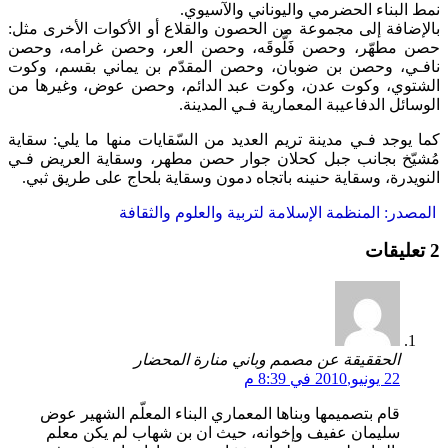
نمط البناء الحضرمي واليوناني والآسيوي.
بالإضافة إلى مجموعة من الحصون والقلاع أو الأكوات الأخرى مثل:
حصن مطهّر، وحصن فَلُّوقَه، وحصن العر، وحصن غرامه، وحصن
نافـي، وحصن بن ضوبان، وحصن المقدّم بن يماني بقسم، وكوت
الشتوي، وكوت عدن، وكوت عبد الدائم، وحصن عوض، وغيرها من
الوسائل الدفاعيبة المعمارية فـي المدينة.
كما يوجد فـي مدينة تريم العديد من السّقايات منها ما يلي: سقاية
مُشيّخ بجانب جبل كحلان جوار حصن مطهر، وسقاية العريض فـي
النويدرة، وسقاية حنينه باتجاه دمون وسقاية بلحاج على طريق ثبي.
المصدر: المنظمة الإسلامة لتربية والعلوم والثقافة
2 تعليقات
الحققيقة عن مصمم وباني منارة المحضار
22 يونيو,2010 في 8:39 م
قام بتصميمها وبناها المعماري البناء المعلّم الشهير عوض
سليمان عفيف وإخوانه، حيث ان بن شهاب لم يكن معلم