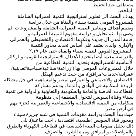
مصطفى عبد الحفيظ
الملخص
يهدف البحث الى تطوير استراتيجية التنمية العمرانية الشاملة
للمشروع القومي لتنمية سيناء والقناة من خلال دراسة
وتقييم أهداف ومعايير التنمية العمرانية الشاملة والمشروعات الم
وصى بها ، ثم تحليل و دراسة مفهوم التنمية ا لعمرانية و
إقامة المدن ال جديدة وفكرها الاقتصادي والتخطيطي والعمراني
والإداري والذى يعتمد علي أساس تحديد محاور التنمية
. للمشروع القومي لتنمية سيناء والقناة حتى عام ٢,١٧
والدراسة معنية أيضا بتحديد الأهداف الاستراتيجية القومية والركائز
الأساسية للاستراتيجية وتحديد التنمية القطاعية من
خلال المشروعات الموصى بها ( زراعية/صناعية/سياحية/تعدينية/
عمرانية/خدمات/مرافق)، من حيث تدعيم الهيكل
الاقتصادي والاجتماعي والعمراني لمصر والمساهمة في حل مشكلة
الزيادة السكانية في الوادي و الدلتا ، ودعم مشاركة
القطاعات الخاصة والعامة والحكومية والتعاونية والدولية في تنمية
سيناء وقناة السويس لتتحول المنطقة إلي منظومة
متكاملة من التنمية الاقتصادية والاجتماعية والعمرانية كجزء مهم
في أرض مصر.
حيث يبدأ البحث بدراسة مقومات التنمية في شبه جزيرة سيناء
ومحور قناة السويس (طبيعية، اقتصادية ، اجت ماعية). يلى
ذلك تحليل مقومات البنية الأساسية في قطاعات الكهرباء والطرق
والمواصلات والمرافق ومياه الشرب والصرف