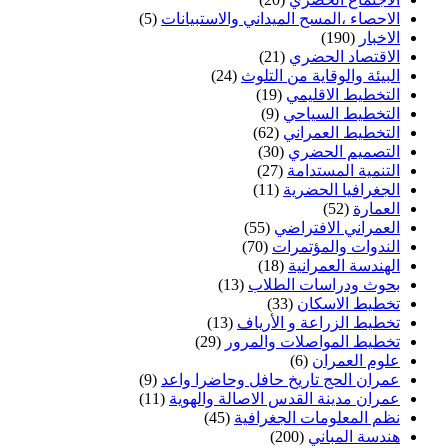
الاحصاء ،المسح الميداني والاستبيانات
(5)
الاخبار
(190)
الاقتصاد الحضري
(21)
البيئة والوقاية من التلوث
(24)
التخطيط الاقليمي
(19)
التخطيط السياحي
(9)
التخطيط العمراني
(62)
التصميم الحضري
(30)
التنمية المستدامة
(27)
الجغرافيا الحضرية
(11)
العمارة
(52)
العمراني الافتراضي
(55)
الندوات والمؤتمرات
(70)
الهندسة العمرانية
(18)
بحوث ودراسات الطلاب
(13)
تخطيط الاسكان
(33)
تخطيط الزراعة و الأرياف
(13)
تخطيط المواصلات والمرور
(29)
علوم العمران
(6)
عمران الحج تاريخ حافل وحاضرا واعد
(9)
عمران مدينة القدس الاصالة والهوية
(11)
نظم المعلومات الجغرافية
(45)
هندسة المباني
(200)