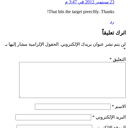
23 سبتمبر,2012 في 3:47 م
That hits the target preecftly. Thanks!
رد
اترك تعليقاً
لن يتم نشر عنوان بريدك الإلكتروني.
الحقول الإلزامية مشار إليها بـ
*
التعليق
*
الاسم
*
البريد الإلكتروني
*
الموقع الإلكتروني