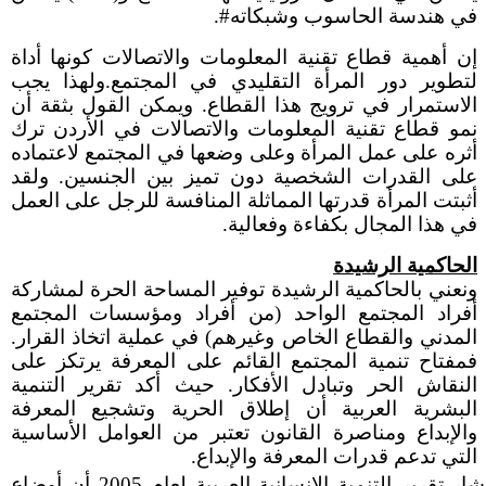
في هندسة الحاسوب وشبكاته#.
إن أهمية قطاع تقنية المعلومات والاتصالات كونها أداة
لتطوير دور المرأة التقليدي في المجتمع.ولهذا يجب
الاستمرار في ترويج هذا القطاع. ويمكن القول بثقة أن
نمو قطاع تقنية المعلومات والاتصالات في الأردن ترك
أثره على عمل المرأة وعلى وضعها في المجتمع لاعتماده
على القدرات الشخصية دون تميز بين الجنسين. ولقد
أثبتت المرأة قدرتها المماثلة المنافسة للرجل على العمل
في هذا المجال بكفاءة وفعالية.
الحاكمية الرشيدة
ونعني بالحاكمية الرشيدة توفير المساحة الحرة لمشاركة
أفراد المجتمع الواحد (من أفراد ومؤسسات المجتمع
المدني والقطاع الخاص وغيرهم) في عملية اتخاذ القرار.
فمفتاح تنمية المجتمع القائم على المعرفة يرتكز على
النقاش الحر وتبادل الأفكار. حيث أكد تقرير التنمية
البشرية العربية أن إطلاق الحرية وتشجيع المعرفة
والإبداع ومناصرة القانون تعتبر من العوامل الأساسية
التي تدعم قدرات المعرفة والإبداع.
وقد أشار تقرير التنمية الإنسانية العربية لعام 2005 أن أوضاع