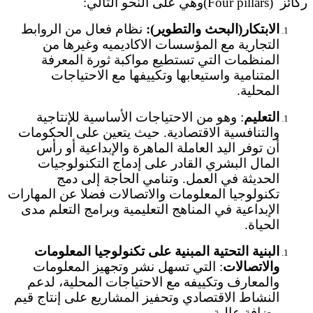
ركائز (Four pillars)وهي على النحو التالي:
الابتكار(البحث والتطوير):
نظام فعال من الروابط
التجارية مع المؤسسات الاكاديميه وغيرها من
المنظمات التي تستطيع مواكبة ثورة المعرفة
المتنامية واستيعابها وتكييفها مع الاحتياجات
المحلية.
التعليم
: وهو من الاحتياجات الأساسية للإنتاجية
والتنافسية الاقتصادية. حيث يتعين على الحكومات
أن توفر اليد العاملة الماهرة والإبداعية أو رأس
المال البشري القادر على إدماج التكنولوجيات
الحديثة في العمل. وتنامي الحاجة إلى دمج
تكنولوجيا المعلومات والاتصالات فضلا عن المهارات
الإبداعية في المناهج التعليمية وبرامج التعلم مدى
الحياة.
البنية التحتية المبنية على تكنولوجيا المعلومات
والاتصالات
: التي تسهل نشر وتجهيز المعلومات
والمعارف وتكييفه مع الاحتياجات المحلية، لدعم
النشاط الاقتصادي وتحفيز المشاريع على إنتاج قيم
مضافة عالية.