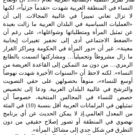
النساء في المنطقة العربية شهدت «تقدماً جزئياً»، لكنها
لا تزال تعاني تمييزاً في غالبية المجالات. إلى أن
«العمليات السياسية في البلدان العربية ما زالت بعيدة
عن تمثيل المرأة ومتطلباتها وشواغلها»، على رغم أن
«الضغط الاجتماعي أدى إلى تحفيز تغييرات إيجابية
معينة». غير أن «دور المرأة في الحكومة ومراكز القرار
ما زال مشروطاً وتجميلياً… ومشاركتها اتسمت بالطابع
الرمزي… من دون مد التمكين إلى القاعدة العريضة من
النساء». لكنه لاحظ أن «السنوات الأخيرة شهدت نهوضاً
أوسع للنساء»، منوهاً بحصولهن على حقي التصويت
والترشح في غالبية البلدان العربية. ودعا إلى تخصيص
حصص للنساء في المجالس المنتخبة، خصوصاً أن
تمثيلهن في البرلمانات العربية أقل بنسبة (10) في المئة
من المعدل العالمي.إذ لا يمكن الحديث عن أي برنامج
نهضوي في المنطقة أو تصور إصلاح حقيقي من دون
التطرق في شكل جدي إلى مشاكل المرأة».