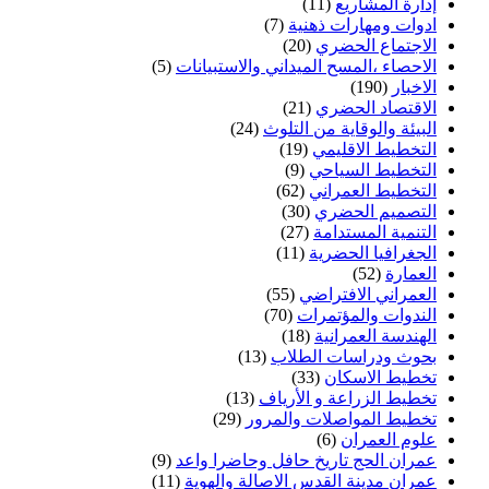
إدارة المشاريع
(11)
ادوات ومهارات ذهنية
(7)
الاجتماع الحضري
(20)
الاحصاء ،المسح الميداني والاستبيانات
(5)
الاخبار
(190)
الاقتصاد الحضري
(21)
البيئة والوقاية من التلوث
(24)
التخطيط الاقليمي
(19)
التخطيط السياحي
(9)
التخطيط العمراني
(62)
التصميم الحضري
(30)
التنمية المستدامة
(27)
الجغرافيا الحضرية
(11)
العمارة
(52)
العمراني الافتراضي
(55)
الندوات والمؤتمرات
(70)
الهندسة العمرانية
(18)
بحوث ودراسات الطلاب
(13)
تخطيط الاسكان
(33)
تخطيط الزراعة و الأرياف
(13)
تخطيط المواصلات والمرور
(29)
علوم العمران
(6)
عمران الحج تاريخ حافل وحاضرا واعد
(9)
عمران مدينة القدس الاصالة والهوية
(11)