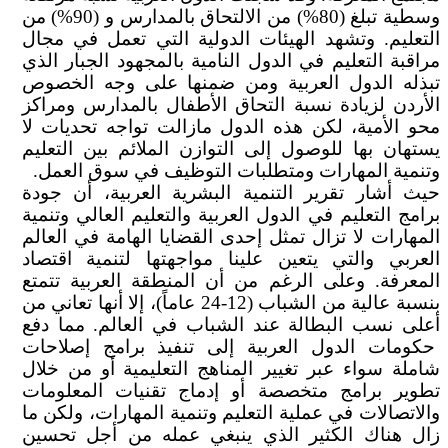
وسطية تبلغ (80%) من الالتحاق بالمدارس و (90%) من
التعليم. وتشهد الهيئات الدولية التي تعمل في مجال
مراقبة التعليم في الدول النامية بالمجهود الجبار الذي
تبذله الدول العربية ومن ضمنها على وجه الخصوص
الأردن لزيادة نسبة التحاق الأطفال بالمدارس ومراكز
محو الأمية، لكن هذه الدول مازالت تواجه تحديات لا
يستهان بها للوصول إلى التوازن الملائم بين التعليم
وتنمية المهارات ومتطلبات التوظيف في سوق العمل.
حيث أشار تقرير التنمية البشرية العربية، أن جودة
برامج التعليم في الدول العربية والتعليم العالي وتنمية
المهارات لا تزال تمثل إحدى القضايا الهامة في العالم
العربي والتي يتعين علينا مواجهتها لتنمية اقتصاد
المعرفة. وعلى الرغم من أن المنطقة العربية تتمتع
بنسبة عالية من الشباب (12-24 عاماً)، إلا أنها تعاني من
أعلى نسب البطالة عند الشباب في العالم. مما دفع
حكومات الدول العربية إلى تنفيذ برامج إصلاحات
شاملة سواء عبر تغيير المناهج التعليمية أو من خلال
تطوير برامج متخصصة أو إدماج تقنيات المعلومات
والاتصالات في عملية التعليم وتنمية المهارات، ولكن ما
زال هناك الكثير الذي ينبغي عمله من أجل تحسين