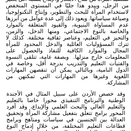
من الرجل، ويبدو هذا جليًا في المستوى المنخفض
لاستخدام المرأة للبحث والتطوير، وإنتاج التكنولوجيا،
وصياغة سياساتها. ويعود ذلك إلى عدة عوامل من أبرزها
عدم المساواة البنيوية، والقيود المتعلقة بالموارد
والخاصة بالنوع الاجتماعي، ومنها الدخل، والزمن،
والتحيز في التعليم، وعناصر ثقافية مختلفة. كذلك لا
تترك المسؤوليات العائلية والدخل المحدود للمرأة
المجال والموارد الكافية للنفاذ والحصول على
المعلومات خارج منزلها. وبصفة عامة، تتلقى النسوة
والفتيات التعليم والتدريب بدرجة أقل، وخاصة في
الدول النامية، وبالتالي يمكن أن تنقصهن المهارات
اللغوية وغيرها من المهارات التي تمكنهن من
المشاركة.
وقد خصص الأردن على سبيل المثال في الأجندة
الوطنية والبرنامج التنفيذي محورا خاصا بالتعليم
والتعليم العالي والبحث العلمي والإبداع، وقد أفرد
المحور برامج تتعلق بتفعيل مشاركة المرأة وتحقيق
العدالة بين الجنسين في سياسات ومناهج وبرامج
قطاعات التعليم المختلفة، من خلال إدماج النوع