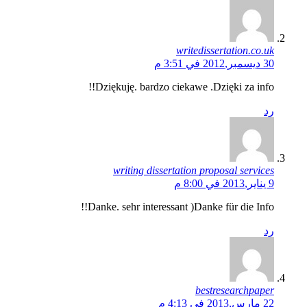
writedissertation.co.uk
30 ديسمبر,2012 في 3:51 م
Dziękuję. bardzo ciekawe .Dzięki za info!!
رد
writing dissertation proposal services
9 يناير,2013 في 8:00 م
Danke. sehr interessant )Danke für die Info!!
رد
bestresearchpaper
22 مارس,2013 في 4:13 م