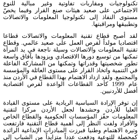
تكنولوجيات ومقاربات تفاوتية وغير مبالية للنوع
الاجتماعي على صعيد هيئات صنع القرار وفيما يخصّ
مستوى النفاذ إلى تكنولوجيا المعلومات والاتصالات
وتطبيقها ومراقبتها.
لقد أصبح قطاع تقنية المعلومات والاتصالات قطاعا
اقتصاديا مولداً لفرص العمل على صعيد عالمي. وقطاع
تقنية المعلومات والاتصالات وسيلة ناجعة في يد المرأة
تمكنها من توسيع دورها الاقتصادي ويزودها بآفاق واسعة
تطور شخصيتها وقدراتها وتمكنها من المشاركة الفاعلة
في التنمية واتخاذ القرار على مستوى العائلة والمؤسسة
والمجتمع. ولقد ازداد الاهتمام بهذا القطاع في الأردن منذ
عام 1999 كأحد القطاعات الواعدة لفرص اقتصادية
أفضل للأردنيين.
إن توفر الإرادة السياسية الريادية على مستوى القيادة
العليا للأردن وحشدها لجعل الأردن مركزا لتقنية
المعلومات حفّز المؤسسات الحكومية والقطاع الخاص
والأفراد ولفت النظر إلى أهمية قطاع التقنية فارتفعت
وتيرة الاهتمام وطنيا فبرزت المبادرات الإبداعية الرائدة
كمحصلة للتوعية ودفعت عدداً متزايداً من الشباب إلى