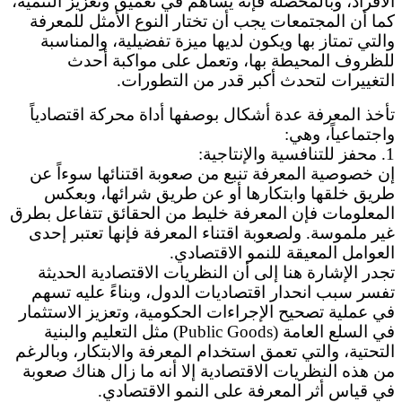
الأفراد، وبالمحصلة فإنه يساهم في تعميق وتعزيز التنمية،
كما أن المجتمعات يجب أن تختار النوع الأمثل للمعرفة
والتي تمتاز بها ويكون لديها ميزة تفضيلية، والمناسبة
للظروف المحيطة بها، وتعمل على مواكبة أحدث
التغييرات لتحدث أكبر قدر من التطورات.
تأخذ المعرفة عدة أشكال بوصفها أداة محركة اقتصادياً
واجتماعياً، وهي:
1. محفز للتنافسية والإنتاجية:
إن خصوصية المعرفة تنبع من صعوبة اقتنائها سوءاً عن
طريق خلقها وابتكارها أو عن طريق شرائها، وبعكس
المعلومات فإن المعرفة خليط من الحقائق تتفاعل بطرق
غير ملموسة. ولصعوبة اقتناء المعرفة فإنها تعتبر إحدى
العوامل المعيقة للنمو الاقتصادي.
تجدر الإشارة هنا إلى أن النظريات الاقتصادية الحديثة
تفسر سبب انحدار اقتصاديات الدول، وبناءً عليه تسهم
في عملية تصحيح الإجراءات الحكومية، وتعزيز الاستثمار
في السلع العامة (Public Goods) مثل التعليم والبنية
التحتية، والتي تعمق استخدام المعرفة والابتكار، وبالرغم
من هذه النظريات الاقتصادية إلا أنه ما زال هناك صعوبة
في قياس أثر المعرفة على النمو الاقتصادي.