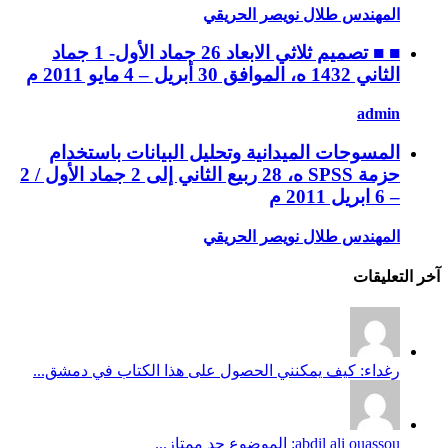
المهندس طلال نويصر الحريقي
■ ■ تصميم ثلاثي الابعاد 26 جماد الأول- 1 جماد
الثاني 1432 ه، الموافق 30 أبريل – 4 مايو 2011 م
admin
المسوحات الميدانية وتحليل البيانات باستخدام
حزمة SPSS ه، 28 ربيع الثاني إلى 2 جماد الأول / 2
– 6 ابريل 2011 م
المهندس طلال نويصر الحريقي
آخر التعليقات
رغداء: كيف يمكنني الحصول على هذا الكتاب في دمشق...
abdil ali ouassou: الموضوع جد ممتاز...