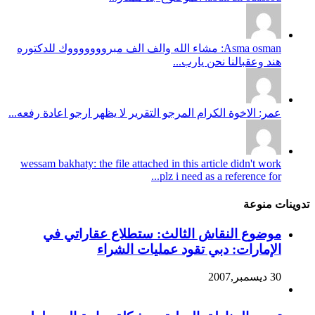
Asma osman: مشاء الله والف الف مبروووووووك للدكتوره
هند وعقبالنا نحن يارب...
عمر: الاخوة الكرام المرجو التقرير لا يظهر ارجو اعادة رفعه...
wessam bakhaty: the file attached in this article didn't work
plz i need as a reference for...
تدوينات منوعة
موضوع النقاش الثالث: ستطلاع عقاراتي في
الإمارات: دبي تقود عمليات الشراء
30 ديسمبر,2007