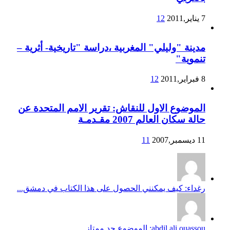
7 يناير,2011
12
مدينة "وليلي" المغربية ،دراسة "تاريخية- أثرية –
تنموية"
8 فبراير,2011
12
الموضوع الاول للنقاش: تقرير الامم المتحدة عن
حالة سكان العالم 2007 مقـدمـة
11 ديسمبر,2007
11
رغداء: كيف يمكنني الحصول على هذا الكتاب في دمشق...
abdil ali ouassou: الموضوع جد ممتاز...