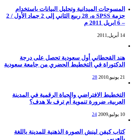
المسوحات الميدانية وتحليل البيانات باستخدام
حزمة SPSS ه، 28 ربيع الثاني إلى 2 جماد الأول / 2
– 6 ابريل 2011 م
14 أبريل,2011
هند القحطاني أول سعودية تحصل على درجة
الدكتوراة في التخطيط الحضري من جامعة سعودية
21 يونيو,2010
28
التخطيط الافتراضي والحياة الرقمية في المدينة
العربية، ضرورة تنموية أم ترف بلا هدف؟
10 يوليو,2009
24
كتاب كيفن لينش الصورة الذهنية للمدينة باللغة
بالعربي