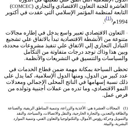
العاشرة للجنة التعاون الاقتصادي
والتجاري (
)
COMCEC
التابعة لمنظمة المؤتمر الإسلامي التي عقدت في أكتوبر
[1]
)
(
1994م
.
التعاون الاقتصادي تعبير واسع يدخل في إطاره مجالات
·
متنوعة من الأنشطة الاقتصادية تبدأ بالاتفاق علي تشجيع
التبادل التجاري إلي الاتفاق علي تنفيذ مشروعات محددة،
وبين هذا
وذاك توجد درجات متفاوتة من التكامل
والسياسات
والتنسيق في التشريعات
والأنظمة.
تحظى السياحة بمكانة مهمة ضمن قطاع الخدمات في
عدد كبير من الدول، ومنها الدول الإسلامية، كما يدل على
ذلك نسبة إسهامها في الناتج المحلى الإجمالي ومعدلات
النمو الاقتصادي، وما تدره من عملات أجنبية وتولده من
فرص عمل.
(1)
المجالات العشرة هي: الأغذية والزراعة، وتنمية المناطق الريفية، والصناعة
والطاقة والتعدين، والتجارة الخارجية، والنقل والاتصالات، والسياحة، والنقد
والتمويل وحركة رؤوس الأموال، والتكنولوجيا والتعاون الفني، وتنمية الموارد
البشرية، والبيئة.