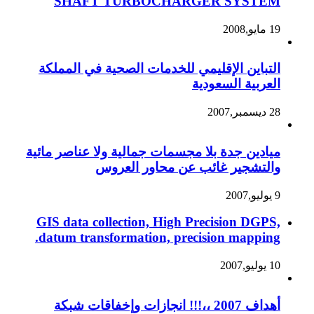
SHAFT TURBOCHARGER SYSTEM
19 مايو,2008
التباين الإقليمي للخدمات الصحية في المملكة
العربية السعودية
28 ديسمبر,2007
ميادين جدة بلا مجسمات جمالية ولا عناصر مائية
والتشجير غائب عن محاور العروس
9 يوليو,2007
GIS data collection, High Precision DGPS,
datum transformation, precision mapping.
10 يوليو,2007
أهداف 2007 ،،!!! انجازات وإخفاقات شبكة