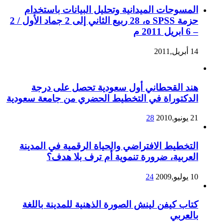
المسوحات الميدانية وتحليل البيانات باستخدام
حزمة SPSS ه، 28 ربيع الثاني إلى 2 جماد الأول / 2
– 6 ابريل 2011 م
14 أبريل,2011
هند القحطاني أول سعودية تحصل على درجة
الدكتوراة في التخطيط الحضري من جامعة سعودية
21 يونيو,2010
28
التخطيط الافتراضي والحياة الرقمية في المدينة
العربية، ضرورة تنموية أم ترف بلا هدف؟
10 يوليو,2009
24
كتاب كيفن لينش الصورة الذهنية للمدينة باللغة
بالعربي