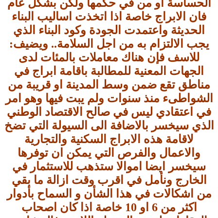
الحساسة او من في حكمها ولكن بشكل عام
فان الابراج خاصة اذا اتخذت اساليب البناء
الحديثة واعتمدت الجودة وكود البناء الذي
يجب الالتزام به من اجل السلامة.. ويضيف:
للاسف فإن هناك معاملات بالمئات لدى
الجهات المعنية للمطالبة باقامة ابراج في
مناطق تقع ضمن وسط المدينة او قريبة من
الشواطىء منذ سنوات ولم يبت فيها وهو امر
في اعتقادي ليس في صالح الاقتصاد الوطني
الذي سيخسر بالاضافة الى السيولة التي تضخ
لاقامة هذه الابراج السكنية والتجارية
والاعمال والفرص التي يمكن ان توفرها
سيخسر ايضا اموالا ستذهب للاستثمار في
الخارج ونأمل في اقرب وقت ازالة ما بقي
من اشكالات في هذا الشأن و السماح بأدوار
اكثر من 6 او 10 خاصة اذا كان اصحاب