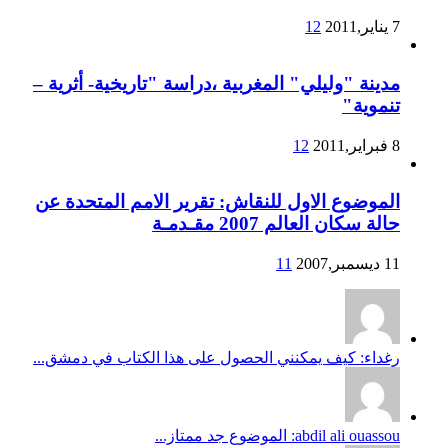
7 يناير,2011
12
مدينة "وليلي" المغربية ،دراسة "تاريخية- أثرية –
تنموية"
8 فبراير,2011
12
الموضوع الاول للنقاش: تقرير الامم المتحدة عن
حالة سكان العالم 2007 مقـدمـة
11 ديسمبر,2007
11
رغداء: كيف يمكنني الحصول على هذا الكتاب في دمشق...
abdil ali ouassou: الموضوع جد ممتاز...