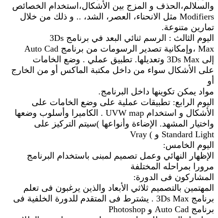
والسلالم،الحذف و المزج بين الأشكال،استخدام الخصائص
Modifiers مثل الانحناء، العصر، الشد، .. و ذلك من خلال
تمارين متنوعة.
اليوم الثالث : الرسم ثنائي البعد في برنامج 3Ds
Max ،وإمكانية تصدير الرسومات من برنامج Auto Cad
إلى 3Ds Max وتعديلها. تطبيق عملي . وضع الخامات
على الأشكال سواء من داخل مكتبة الماكس أو من الخارج
أو
مواد يمكن تكوينها داخل البرنامج.
اليوم الرابع: تطبيقات عملية على وضع الخامات على
الأشكال و استخدام UVW map . الكاميرا وأسلوب وضعها
واختيار المشهد. الإضاءة وأنواعها )سيتم التركيز على
Standard Light و ) Vray
اليوم الخامس:
الإظهار النهائي وعمل تصميم لمبنى باستخدام البرنامج
مرورا بمراحله المختلفة
المشاركون فى الدورة:
المهتمين بالتصميم ثلاثي الأبعاد والذين يرغبون فى تعلم
برنامج 3Ds Max . يشترط فى المتقدم للدورة الخلفية فى
برنامج Auto Cad و Photoshop