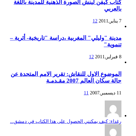
كتاب كيفن لينش الصورة الذهنية للمدينة باللغة
بالعربي
7 يناير,2011
12
مدينة "وليلي" المغربية ،دراسة "تاريخية- أثرية –
تنموية"
8 فبراير,2011
12
الموضوع الاول للنقاش: تقرير الامم المتحدة عن
حالة سكان العالم 2007 مقـدمـة
11 ديسمبر,2007
11
رغداء: كيف يمكنني الحصول على هذا الكتاب في دمشق...