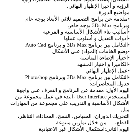
الرؤية و أخيرا الإظهار النهائي.
مواضيع الدورة:
•مقدمة عن برامج التصميم ثلاثي الأبعاد بوجه عام
وبرنامج 3Ds Max بوجه خاص
•أساليب بناء الأشكال الأساسية و الفرعية
•أدوات التعديل و أسلوب عملها
•التكامل بين برنامج 3Ds Max و برنامج Auto Cad
•وضع الخامات )المواد( على الأشكال
•اختيار الإضاءة المناسبة
•الكاميرا و اختيار المشهد
•عمل الإظهار النهائي
•التكامل بين برنامج 3Ds Max وبرنامج Photoshop
جدول المحاضرات:
اليوم الأول: مقدمة عن البرنامج و التعرف على واجهة
المستخدم User Interface ،البدء في عمل مجموعة من
الأشكال الأساسية و التدريب على مجموعة من المهارات
مثل
التحريك،الدوران، المقياس، النسخ، المحاذاة، التناظر،
القطع، … من خلال تمارين متنوعة
اليوم الثاني:استكمال الأشكال غير الاعتيادية