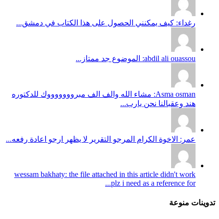
رغداء: كيف يمكنني الحصول على هذا الكتاب في دمشق...
abdil ali ouassou: الموضوع جد ممتاز...
Asma osman: مشاء الله والف الف مبروووووووك للدكتوره
هند وعقبالنا نحن يارب...
عمر: الاخوة الكرام المرجو التقرير لا يظهر ارجو اعادة رفعه...
wessam bakhaty: the file attached in this article didn't work
plz i need as a reference for...
تدوينات منوعة