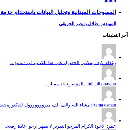
admin
المسوحات الميدانية وتحليل البيانات باستخدام حزمة SPSS ه، 28 ربيع الثاني إلى 2 جماد الأول / 2 – 6 ابريل 2011 م
المهندس طلال نويصر الحريقي
آخر التعليقات
رغداء: كيف يمكنني الحصول على هذا الكتاب في دمشق...
abdil ali ouassou: الموضوع جد ممتاز...
Asma osman: مشاء الله والف الف مبروووووووك للدكتوره هند وعقبالنا نحن يارب...
عمر: الاخوة الكرام المرجو التقرير لا يظهر ارجو اعادة رفعه...