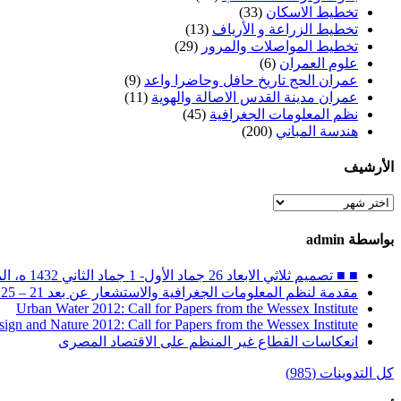
تخطيط الاسكان
(33)
تخطيط الزراعة و الأرياف
(13)
تخطيط المواصلات والمرور
(29)
علوم العمران
(6)
عمران الحج تاريخ حافل وحاضرا واعد
(9)
عمران مدينة القدس الاصالة والهوية
(11)
نظم المعلومات الجغرافية
(45)
هندسة المباني
(200)
الأرشيف
الأرشيف
بواسطة admin
■ ■ تصميم ثلاثي الابعاد 26 جماد الأول- 1 جماد الثاني 1432 ه، الموافق 30 أبريل – 4 مايو 2011 م
مقدمة لنظم المعلومات الجغرافية والاستشعار عن بعد 21 – 25 ربيع الثاني 1432 ه / 26 – 30 مارس 2011 م
Urban Water 2012: Call for Papers from the Wessex Institute
sign and Nature 2012: Call for Papers from the Wessex Institute
انعكاسات القطاع غير المنظم على الاقتصاد المصرى
كل التدوينات (985)