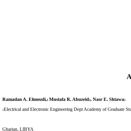
A
Ramadan A. Elmoudi,
Mustafa R. Abuzeid
, Nasr E. Shtawa
1
2
2
Electrical and Electronic Engineering Dept Academy of Graduate St
1
Gharian, LIBYA