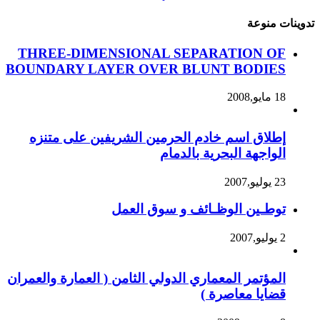
تدوينات منوعة
THREE-DIMENSIONAL SEPARATION OF
BOUNDARY LAYER OVER BLUNT BODIES
18 مايو,2008
إطلاق اسم خادم الحرمين الشريفين على متنزه
الواجهة البحرية بالدمام
23 يوليو,2007
توطـين الوظـائف و سوق العمل
2 يوليو,2007
المؤتمر المعماري الدولي الثامن ( العمارة والعمران
قضايا معاصرة )