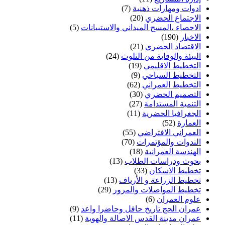
ادوات ومهارات ذهنية
(7)
الاجتماع الحضري
(20)
الاحصاء ،المسح الميداني والاستبيانات
(5)
الاخبار
(190)
الاقتصاد الحضري
(21)
البيئة والوقاية من التلوث
(24)
التخطيط الاقليمي
(19)
التخطيط السياحي
(9)
التخطيط العمراني
(62)
التصميم الحضري
(30)
التنمية المستدامة
(27)
الجغرافيا الحضرية
(11)
العمارة
(52)
العمراني الافتراضي
(55)
الندوات والمؤتمرات
(70)
الهندسة العمرانية
(18)
بحوث ودراسات الطلاب
(13)
تخطيط الاسكان
(33)
تخطيط الزراعة و الأرياف
(13)
تخطيط المواصلات والمرور
(29)
علوم العمران
(6)
عمران الحج تاريخ حافل وحاضرا واعد
(9)
عمران مدينة القدس الاصالة والهوية
(11)