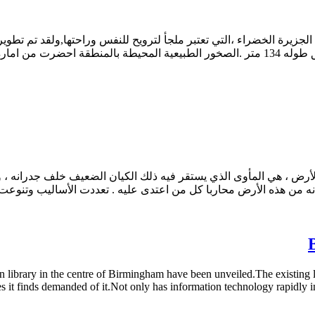
 الجزيرة الخضراء ،التي تعتبر ملجأ لترويح للنفس وراحتها,ولقد تم تطوير
الساحلي بمساحة 785 الف متر مربع، و3140 متر متصلة بالبحر بطريق طوله 134 متر .الصخور ال
أرض ، هي المأوى الذي يستقر فيه ذلك الكيان الضعيف خلف جدرانه ، ول
نه من هذه الأرض محاربا كل من اعتدى عليه . تعددت الأساليب وتنوع
library in the centre of Birmingham have been unveiled.The existing l
es it finds demanded of it.Not only has information technology rapidly i