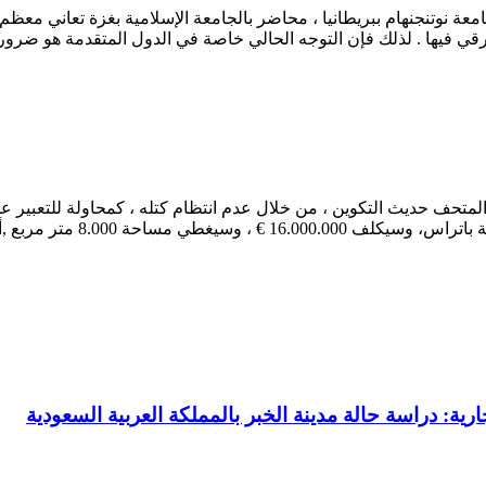
معة نوتنجنهام ببريطانيا ، محاضر بالجامعة الإسلامية بغزة تعاني معظ
لرقي فيها . لذلك فإن التوجه الحالي خاصة في الدول المتقدمة هو ضرو
تحف حديث التكوين ، من خلال عدم انتظام كتله ، كمحاولة للتعبير عن ال
ما البناء فكان من المفترض أن ينتهي …
رية: دراسة حالة مدينة الخبر بالمملكة العربية السعودية