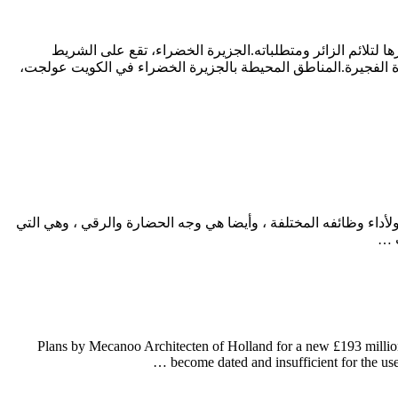
ها لتلائم الزائر ومتطلباته.الجزيرة الخضراء، تقع على الشريط
طبيعية المحيطة بالمنطقة احضرت من امارة الفجيرة.المناطق المحيطة بالجزيرة الخضراء في الكويت عولجت،
أداء وظائفه المختلفة ، وأيضا هي وجه الحضارة والرقي ، وهي التي
ت …
Plans by Mecanoo Architecten of Holland for a new £193 million 
become dated and insufficient for the us