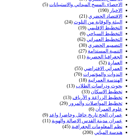
الاحصاء ،المسح الميداني والاستبيانات
(5)
الاخبار
(190)
الاقتصاد الحضري
(21)
البيئة والوقاية من التلوث
(24)
التخطيط الاقليمي
(19)
التخطيط السياحي
(9)
التخطيط العمراني
(62)
التصميم الحضري
(30)
التنمية المستدامة
(27)
الجغرافيا الحضرية
(11)
العمارة
(52)
العمراني الافتراضي
(55)
الندوات والمؤتمرات
(70)
الهندسة العمرانية
(18)
بحوث ودراسات الطلاب
(13)
تخطيط الاسكان
(33)
تخطيط الزراعة و الأرياف
(13)
تخطيط المواصلات والمرور
(29)
علوم العمران
(6)
عمران الحج تاريخ حافل وحاضرا واعد
(9)
عمران مدينة القدس الاصالة والهوية
(11)
نظم المعلومات الجغرافية
(45)
هندسة المباني
(200)