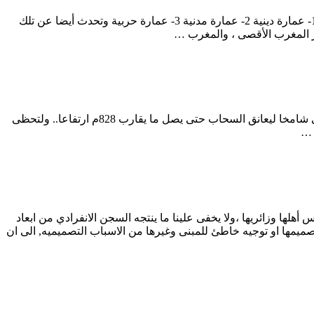
يتناول صاحب البحث العمارة الاندلسية وأهم مكنوناتها ، حيث قسمها حسب تقسيم العمارة الإسلامية بالشرق الأوسط إلى ثلاثة أقسام وهي :1- عمارة دينية 2- عمارة مدنية 3- عمارة حربية وتحدث أيضا عن تلك
ر المغرب الأقصى ، والمغرب …
مع تسابق عقارب الساعة .. نمضي محاولين سبق السباق .. واحتلال أعلى المراكز … كذلك هو برج دبي أو ما يسمى حاليا ببرج خليفة … مضى شامخا ليعانق السحاب حتى يصل ما يقارب 828م ارتفاعا.. ولتحظى
 …
لها وزائريها ،ولا يخفى علينا ما ينتجه السجن الانفرادي من ابعاد
يمها او توجيه خاطئ للمبنى وغيرها من الاسباب التصميميه, الى ان