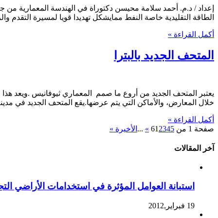
إعداد / د.م. أحمد سلامة محيسن دكتوراة في الهندسة المعمارية من جا
الطاقة التقليدية خاصة النفط ممايشكل تهديدا قويا لمسيرة التقدم وا
أكمل القراءة »
المتحف الجديد بالبترا
يعتبر المتحف الجديد من أروع ما صمم المعماري ثيوفانيس .ويعد هذا الم
خلال المعارض، والأماكن التي يتم عرضها.يقع المتحف الجديد في مدينة باتراس، وسيكلف 16.000.000 € ، وسيغطي مساحة 8.000 متر مربع ,أ
أكمل القراءة »
صفحة 1 من 6
5
4
3
2
1
»
...
الأخيرة »
آخر المقالات
استبانة العوامل المؤثرة في استخدامات الأراضي التجا
19 فبراير,2012