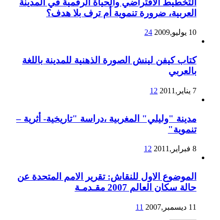
التخطيط الافتراضي والحياة الرقمية في المدينة
العربية، ضرورة تنموية أم ترف بلا هدف؟
10 يوليو,2009
24
كتاب كيفن لينش الصورة الذهنية للمدينة باللغة
بالعربي
7 يناير,2011
12
مدينة "وليلي" المغربية ،دراسة "تاريخية- أثرية –
تنموية"
8 فبراير,2011
12
الموضوع الاول للنقاش: تقرير الامم المتحدة عن
حالة سكان العالم 2007 مقـدمـة
11 ديسمبر,2007
11