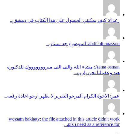
رغداء: كيف يمكنني الحصول على هذا الكتاب في دمشق...
abdil ali ouassou: الموضوع جد ممتاز...
Asma osman: مشاء الله والف الف مبروووووووك للدكتوره
هند وعقبالنا نحن يارب...
عمر: الاخوة الكرام المرجو التقرير لا يظهر ارجو اعادة رفعه...
wessam bakhaty: the file attached in this article didn't work
plz i need as a reference for...