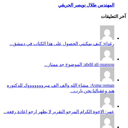
المهندس طلال نويصر الحريقي
آخر التعليقات
رغداء: كيف يمكنني الحصول على هذا الكتاب في دمشق...
abdil ali ouassou: الموضوع جد ممتاز...
Asma osman: مشاء الله والف الف مبروووووووك للدكتوره
هند وعقبالنا نحن يارب...
عمر: الاخوة الكرام المرجو التقرير لا يظهر ارجو اعادة رفعه...