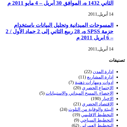
الثاني 1432 ه، الموافق 30 أبريل – 4 مايو 2011 م
14 أبريل,2011
المسوحات الميدانية وتحليل البيانات باستخدام
حزمة SPSS ه، 28 ربيع الثاني إلى 2 جماد الأول / 2
– 6 ابريل 2011 م
14 أبريل,2011
تصنيفات
إدارة المدن
(22)
إدارة المشاريع
(11)
ادوات ومهارات ذهنية
(7)
الاجتماع الحضري
(20)
الاحصاء ،المسح الميداني والاستبيانات
(5)
الاخبار
(190)
الاقتصاد الحضري
(21)
البيئة والوقاية من التلوث
(24)
التخطيط الاقليمي
(19)
التخطيط السياحي
(9)
التخطيط العمراني
(62)