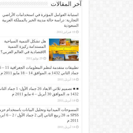
آخر المقالات
استبانة العوامل المؤثرة في استخدامات الأراضي
التجارية: دراسة حالة مدينة الخبر بالمملكة العربية
السعودية
19 فبراير,2012
هل تشكل التنمية السياحية
المستدامة ركيزة التنمية
الاقتصادية في العالم العربي؟
29 يوليو,2011
تطبيقات متقد
جماد الثاني 1432 ه، الموافق 14 – 18 مايو 2011 م
14 أبريل,2011
■ ■ تصميم ثلاثي الابعاد 26 جماد الأول- 1 جماد
1432 ه، الموافق 30 أبريل – 4 مايو 2011 م
14 أبريل,2011
المسوحات الميدانية وتحليل البيانات باستخدام حزم
SPSS ه، 28 ربيع الثاني إلى 2 جماد 
2011 م
14 أبريل,2011