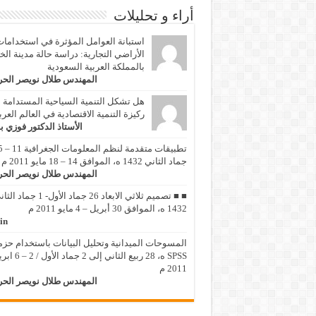
أراء و تحليلات
استبانة العوامل المؤثرة في استخداما
الأراضي التجارية: دراسة حالة مدينة الخ
بالمملكة العربية السعودية
المهندس طلال نويصر الح
هل تشكل التنمية السياحية المستدامة
ركيزة التنمية الاقتصادية في العالم العر
الأستاذ الدكتور فوزي ب
تطبيقات متقد
جماد الثاني 1432 ه، الموافق 14 – 18 مايو 2011 م
المهندس طلال نويصر الح
■ ■ تصميم ثلاثي الابعاد 26 جماد الأول- 1 جماد
1432 ه، الموافق 30 أبريل – 4 مايو 2011 م
in
المسوحات الميدانية وتحليل البيانات باستخدام حزم
SPSS ه، 28 ربيع الثاني إلى 2 جماد 
2011 م
المهندس طلال نويصر الح