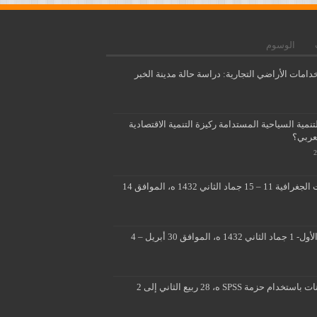
الوسوم
دامات الأراضي التجارية: دراسة حالة مدينة الخبر
مية السياحية المستدامة ركيزة التنمية الاقتصادية
لعربي؟
تطبيقات متقدمة لنظم المعلومات الجغرافية 11 – 15 جماد الثاني 1432 ه، الموافق 14
■ ■ تصميم ثلاثي الابعاد 26 جماد الأول- 1 جماد الثاني 1432 ه، الموافق 30 أبريل – 4
المسوحات الميدانية وتحليل البيانات باستخدام حزمة SPSS ه، 28 ربيع الثاني إلى 2