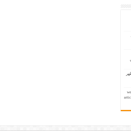
ظهر
we
arti