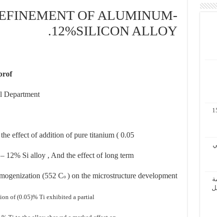
EFINEMENT OF ALUMINUM-
12%SILICON ALLOY.
prof
al Department
مة لنظم المعلومات الجغرافية 11 – 15
 the effect of addition of pure titanium ( 0.05
 الثاني
– 12% Si alloy , And the effect of long term
mogenization (552 C
) on the microstructure development .
o
ة
الأول / 2 – 6 ابريل
ion of (0.05)% Ti exhibited a partial