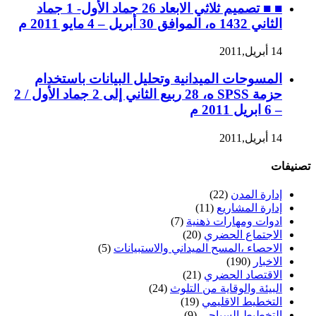
■ ■ تصميم ثلاثي الابعاد 26 جماد الأول- 1 جماد
الثاني 1432 ه، الموافق 30 أبريل – 4 مايو 2011 م
14 أبريل,2011
المسوحات الميدانية وتحليل البيانات باستخدام
حزمة SPSS ه، 28 ربيع الثاني إلى 2 جماد الأول / 2
– 6 ابريل 2011 م
14 أبريل,2011
تصنيفات
إدارة المدن
(22)
إدارة المشاريع
(11)
ادوات ومهارات ذهنية
(7)
الاجتماع الحضري
(20)
الاحصاء ،المسح الميداني والاستبيانات
(5)
الاخبار
(190)
الاقتصاد الحضري
(21)
البيئة والوقاية من التلوث
(24)
التخطيط الاقليمي
(19)
التخطيط السياحي
(9)