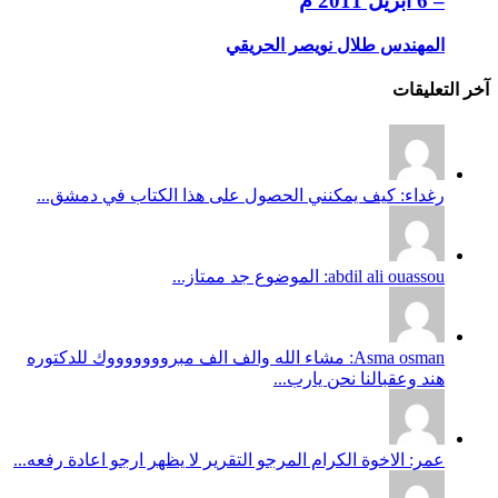
– 6 ابريل 2011 م
المهندس طلال نويصر الحريقي
آخر التعليقات
رغداء: كيف يمكنني الحصول على هذا الكتاب في دمشق...
abdil ali ouassou: الموضوع جد ممتاز...
Asma osman: مشاء الله والف الف مبروووووووك للدكتوره
هند وعقبالنا نحن يارب...
عمر: الاخوة الكرام المرجو التقرير لا يظهر ارجو اعادة رفعه...