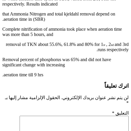
respectively. Results indicated
that Ammonia Nitrogen and total kjeldahl removal depend on
aeration time in (SBR).
Complete nitrification of ammonia took place when aeration time
was more than 5 hours, and
removal of TKN about 55.6%, 61.8% and 80% for 1
, 2
and 3rd
st
nd
runs respectively.
Removal percent of phosphorus was 65% and did not have
significant change with increasing
aeration time till 9 hrs.
اترك تعليقاً
لن يتم نشر عنوان بريدك الإلكتروني.
الحقول الإلزامية مشار إليها بـ
*
التعليق
*