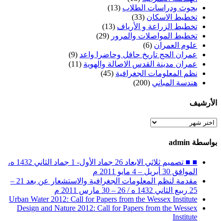
بحوث ودراسات الطلاب
(13)
تخطيط الاسكان
(33)
تخطيط الزراعة و الأرياف
(13)
تخطيط المواصلات والمرور
(29)
علوم العمران
(6)
عمران الحج تاريخ حافل وحاضرا واعد
(9)
عمران مدينة القدس الاصالة والهوية
(11)
نظم المعلومات الجغرافية
(45)
هندسة المباني
(200)
الأرشيف
الأرشيف
بواسطة admin
■ ■ تصميم ثلاثي الابعاد 26 جماد الأول- 1 جماد الثاني 1432 ه،
الموافق 30 أبريل – 4 مايو 2011 م
مقدمة لنظم المعلومات الجغرافية والاستشعار عن بعد 21 –
25 ربيع الثاني 1432 ه / 26 – 30 مارس 2011 م
Urban Water 2012: Call for Papers from the Wessex Institute
Design and Nature 2012: Call for Papers from the Wessex
Institute‏