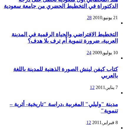
الدكتوراة في التخطيط الحضري من جامعة سعودية
21 يونيو,2010
28
التخطيط الافتراضي والحياة الرقمية في المدينة
العربية، ضرورة تنموية أم ترف بلا هدف؟
10 يوليو,2009
24
كتاب كيفن لينش الصورة الذهنية للمدينة باللغة
بالعربي
7 يناير,2011
12
مدينة "وليلي" المغربية ،دراسة "تاريخية- أثرية –
تنموية"
8 فبراير,2011
12