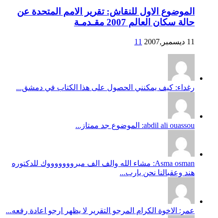
الموضوع الاول للنقاش: تقرير الامم المتحدة عن
حالة سكان العالم 2007 مقـدمـة
11 ديسمبر,2007
11
رغداء: كيف يمكنني الحصول على هذا الكتاب في دمشق...
abdil ali ouassou: الموضوع جد ممتاز...
Asma osman: مشاء الله والف الف مبروووووووك للدكتوره
هند وعقبالنا نحن يارب...
عمر: الاخوة الكرام المرجو التقرير لا يظهر ارجو اعادة رفعه...