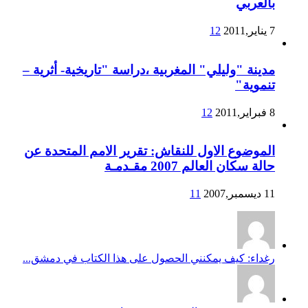
بالعربي
7 يناير,2011
12
مدينة "وليلي" المغربية ،دراسة "تاريخية- أثرية –
تنموية"
8 فبراير,2011
12
الموضوع الاول للنقاش: تقرير الامم المتحدة عن
حالة سكان العالم 2007 مقـدمـة
11 ديسمبر,2007
11
رغداء: كيف يمكنني الحصول على هذا الكتاب في دمشق...