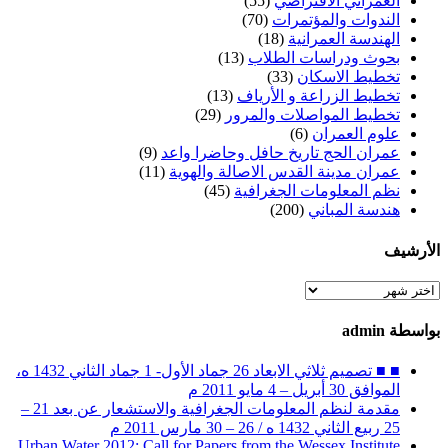
العمراني الافتراضي
(55)
الندوات والمؤتمرات
(70)
الهندسة العمرانية
(18)
بحوث ودراسات الطلاب
(13)
تخطيط الاسكان
(33)
تخطيط الزراعة و الأرياف
(13)
تخطيط المواصلات والمرور
(29)
علوم العمران
(6)
عمران الحج تاريخ حافل وحاضرا واعد
(9)
عمران مدينة القدس الاصالة والهوية
(11)
نظم المعلومات الجغرافية
(45)
هندسة المباني
(200)
الأرشيف
الأرشيف
بواسطة admin
■ ■ تصميم ثلاثي الابعاد 26 جماد الأول- 1 جماد الثاني 1432 ه،
الموافق 30 أبريل – 4 مايو 2011 م
مقدمة لنظم المعلومات الجغرافية والاستشعار عن بعد 21 –
25 ربيع الثاني 1432 ه / 26 – 30 مارس 2011 م
Urban Water 2012: Call for Papers from the Wessex Institute