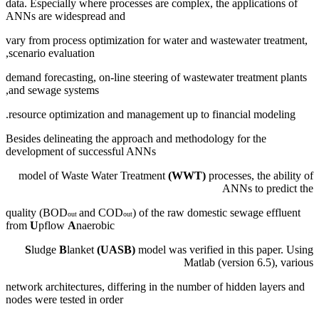
data. Especially where processes are complex, the applications of
ANNs are widespread and
vary from process optimization for water and wastewater treatment,
scenario evaluation,
demand forecasting, on-line steering of wastewater treatment plants
and sewage systems,
resource optimization and management up to financial modeling.
Besides delineating the approach and methodology for the
development of successful ANNs
model of Waste Water Treatment
(WWT)
processes, the ability of
ANNs to predict the
quality (BOD
and COD
) of the raw domestic sewage effluent
out
out
from
U
pflow
A
naerobic
S
ludge
B
lanket
(UASB)
model was verified in this paper. Using
Matlab (version 6.5), various
network architectures, differing in the number of hidden layers and
nodes were tested in order