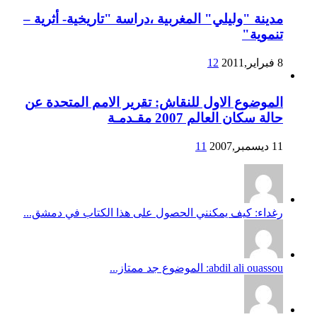
مدينة "وليلي" المغربية ،دراسة "تاريخية- أثرية –
تنموية"
8 فبراير,2011
12
الموضوع الاول للنقاش: تقرير الامم المتحدة عن
حالة سكان العالم 2007 مقـدمـة
11 ديسمبر,2007
11
رغداء: كيف يمكنني الحصول على هذا الكتاب في دمشق...
abdil ali ouassou: الموضوع جد ممتاز...