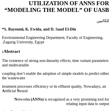
UTILIZATION OF ANNS FOR
“MODELING THE MODEL” OF UASB
للكاتبين
S. Bayoumi, K. Ewida, and D. Saad El-Din*
Environmental Engineering Department, Faculty of Engineering,
Zagazig University, Egypt.
Abstract:
The existence of strong non-linearity effects, time variant parameters
and multivariable
coupling don’t enable the adoption of simple models to predict either
the wastewater
treatment processes efficiency or its effluent quality. Nowadays, an
A
rtificial
N
eural
N
etwork
s (ANNs)
is recognized as a very promising tool for
relating input data to output