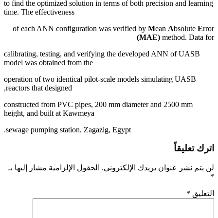
to find the optimized solution in terms of both precision and learning
time. The effectiveness
of each ANN configuration was verified by
M
ean
A
bsolute
E
rror
(MAE)
method. Data for
calibrating, testing, and verifying the developed ANN of UASB
model was obtained from the
operation of two identical pilot-scale models simulating UASB
reactors that designed,
constructed from PVC pipes, 200 mm diameter and 2500 mm
height, and built at Kawmeya
sewage pumping station, Zagazig, Egypt.
اترك تعليقاً
لن يتم نشر عنوان بريدك الإلكتروني.
الحقول الإلزامية مشار إليها بـ
*
التعليق
*