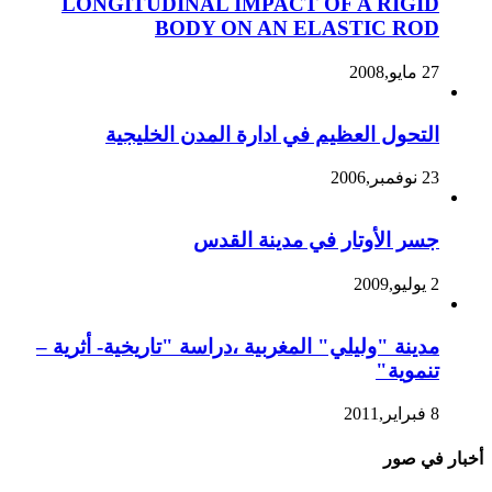
LONGITUDINAL IMPACT OF A RIGID
BODY ON AN ELASTIC ROD
27 مايو,2008
التحول العظيم في ادارة المدن الخليجية
23 نوفمبر,2006
جسر الأوتار في مدينة القدس
2 يوليو,2009
مدينة "وليلي" المغربية ،دراسة "تاريخية- أثرية –
تنموية"
8 فبراير,2011
أخبار في صور