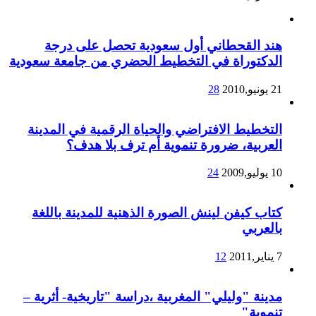
هند القحطاني أول سعودية تحصل على درجة
الدكتوراة في التخطيط الحضري من جامعة سعودية
21 يونيو,2010
28
التخطيط الافتراضي والحياة الرقمية في المدينة
العربية، ضرورة تنموية أم ترف بلا هدف؟
10 يوليو,2009
24
كتاب كيفن لينش الصورة الذهنية للمدينة باللغة
بالعربي
7 يناير,2011
12
مدينة "وليلي" المغربية ،دراسة "تاريخية- أثرية –
تنموية"