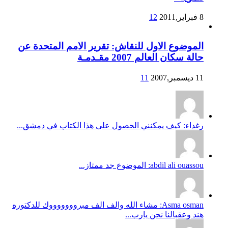
8 فبراير,2011
12
الموضوع الاول للنقاش: تقرير الامم المتحدة عن
حالة سكان العالم 2007 مقـدمـة
11 ديسمبر,2007
11
رغداء: كيف يمكنني الحصول على هذا الكتاب في دمشق...
abdil ali ouassou: الموضوع جد ممتاز...
Asma osman: مشاء الله والف الف مبروووووووك للدكتوره
هند وعقبالنا نحن يارب...