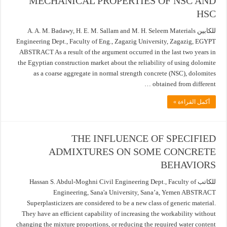
MECHANICAL PROPERTIES OF NSC AND
HSC
للكابين A. A. M. Badawy, H. E. M. Sallam and M. H. Seleem Materials
Engineering Dept., Faculty of Eng., Zagazig University, Zagazig, EGYPT
ABSTRACT As a result of the argument occurred in the last two years in
the Egyptian construction market about the reliability of using dolomite
as a coarse aggregate in normal strength concrete (NSC), dolomites
obtained from different …
أكمل القراءة »
THE INFLUENCE OF SPECIFIED
ADMIXTURES ON SOME CONCRETE
BEHAVIORS
للكاتب Hassan S. Abdul-Moghni Civil Engineering Dept., Faculty of
Engineering, Sana'a University, Sana’a, Yemen ABSTRACT
Superplasticizers are considered to be a new class of generic material.
They have an efficient capability of increasing the workability without
changing the mixture proportions, or reducing the required water content