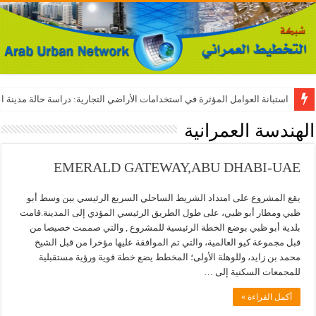
استبانة العوامل المؤثرة في استخدامات الأراضي التجارية: دراسة حالة مدينة ال
الهندسة العمرانية
EMERALD GATEWAY,ABU DHABI-UAE
يقع المشروع على امتداد الشريط الساحلي السريع الرئيسي بين وسط أبو
ظبي ومطار أبو ظبي، على طول الطريق الرئيسي المؤدي إلى المدينة.قامت
بلدية أبو ظبي بوضع الخطة الرئيسية للمشروع , والتي صممت خصيصا من
قبل مجموعة كيو العالمية، والتي تم الموافقة عليها مؤخرا من قبل الشيخ
محمد بن زايد، وللوهلة الأولى؛ المخطط يضع خطة قوية ورؤية مستقبلية
للمجمعات السكنية إلى …
أكمل القراءة »