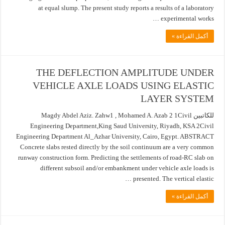
at equal slump. The present study reports a results of a laboratory
experimental works …
أكمل القراءة »
THE DEFLECTION AMPLITUDE UNDER
VEHICLE AXLE LOADS USING ELASTIC
LAYER SYSTEM
للكاتبين Magdy Abdel Aziz. Zahw1 , Mohamed A. Azab 2 1Civil
Engineering Department,King Saud University, Riyadh, KSA 2Civil
Engineering Department Al_Azhar University, Cairo, Egypt. ABSTRACT
Concrete slabs rested directly by the soil continuum are a very common
runway construction form. Predicting the settlements of road-RC slab on
different subsoil and/or embankment under vehicle axle loads is
presented. The vertical elastic …
أكمل القراءة »