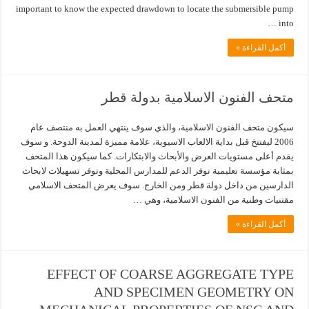
important to know the expected drawdown to locate the submersible pump
into …
أكمل القراءة »
متحف الفنون الاسلامية بدولة قطر
سيكون متحف الفنون الاسلامية، والذي سوف ينتهي العمل به منتصف عام
2006 ليفتتخ قبل بداية الالعاب الاسيوية، علامة مميزة لمدينة الدوحة. و سوف
يقدم أعلى مستويات العرض والأبحاث والابتكارات. كما سيكون هذا المتحف
بمثابة مؤسسة تعليمية توفر الدعم للمدارس المحلية وتوفر تسهيلات لابحاث
الدارسين من داخل دولة قطر ومن الخارج. سوف يعرض المتحف الاسلامي
مقتنيات وطنية من الفنون الاسلامية، وهي …
أكمل القراءة »
EFFECT OF COARSE AGGREGATE TYPE
AND SPECIMEN GEOMETRY ON