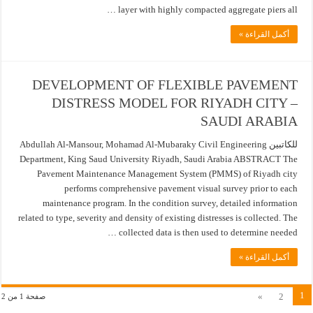
layer with highly compacted aggregate piers all …
أكمل القراءة »
DEVELOPMENT OF FLEXIBLE PAVEMENT
DISTRESS MODEL FOR RIYADH CITY –
SAUDI ARABIA
للكاتبين Abdullah Al-Mansour, Mohamad Al-Mubaraky Civil Engineering
Department, King Saud University Riyadh, Saudi Arabia ABSTRACT The
Pavement Maintenance Management System (PMMS) of Riyadh city
performs comprehensive pavement visual survey prior to each
maintenance program. In the condition survey, detailed information
related to type, severity and density of existing distresses is collected. The
collected data is then used to determine needed …
أكمل القراءة »
1
»
2
صفحة 1 من 2