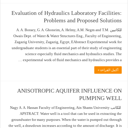
Evaluation of Hydraulics Laboratory Facilities:
Problems and Proposed Solutions
للكاتبين A. A. Boraey, G. A. Ghoneim, A. Helmy, A.M. Negm and T.M.
Owais Dept. of Water & Water Structures Eng., Faculty of Engineering,
Zagazig University, Zagazig, Egypt, EAbstract Experimental work for
undergraduate students is an essential part of their study of engineering
science especially fluid mechanics and hydraulics studies. The
experimental work of fluid mechanics and hydraulics provides a …
أكمل القراءة »
ANISOTROPIC AQUIFER INFLUENCE ON
PUMPING WELL
للكاتب Nagy A. A. Hassan Faculty of Engineering, Ain Shams University
APSTRACT: Water well is a tool that can be used in extracting the
groundwater for many purposes. When the water is pumped out through
the well, a drawdown increases according to the amount of discharge. It is