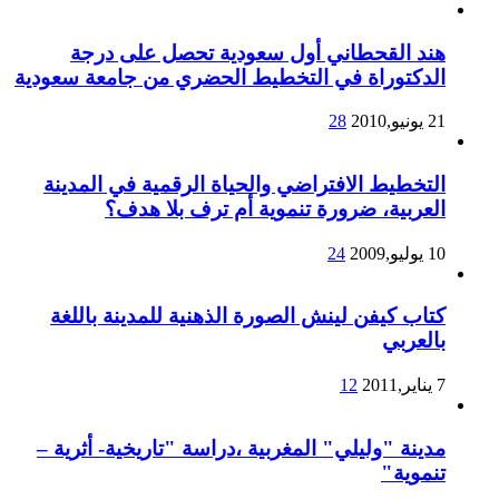
هند القحطاني أول سعودية تحصل على درجة
الدكتوراة في التخطيط الحضري من جامعة سعودية
21 يونيو,2010
28
التخطيط الافتراضي والحياة الرقمية في المدينة
العربية، ضرورة تنموية أم ترف بلا هدف؟
10 يوليو,2009
24
كتاب كيفن لينش الصورة الذهنية للمدينة باللغة
بالعربي
7 يناير,2011
12
مدينة "وليلي" المغربية ،دراسة "تاريخية- أثرية –
تنموية"