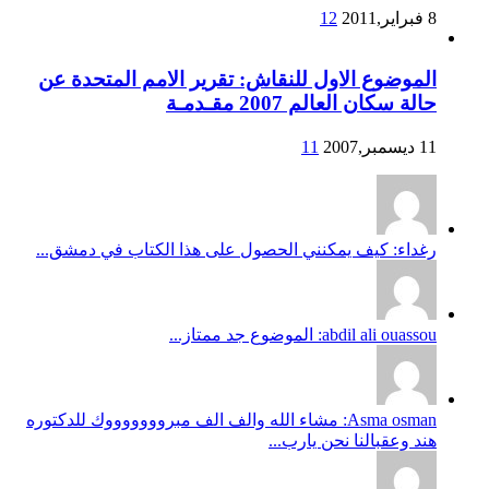
8 فبراير,2011
12
الموضوع الاول للنقاش: تقرير الامم المتحدة عن
حالة سكان العالم 2007 مقـدمـة
11 ديسمبر,2007
11
رغداء: كيف يمكنني الحصول على هذا الكتاب في دمشق...
abdil ali ouassou: الموضوع جد ممتاز...
Asma osman: مشاء الله والف الف مبروووووووك للدكتوره
هند وعقبالنا نحن يارب...