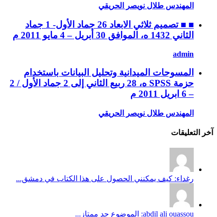
المهندس طلال نويصر الحريقي
■ ■ تصميم ثلاثي الابعاد 26 جماد الأول- 1 جماد
الثاني 1432 ه، الموافق 30 أبريل – 4 مايو 2011 م
admin
المسوحات الميدانية وتحليل البيانات باستخدام
حزمة SPSS ه، 28 ربيع الثاني إلى 2 جماد الأول / 2
– 6 ابريل 2011 م
المهندس طلال نويصر الحريقي
آخر التعليقات
رغداء: كيف يمكنني الحصول على هذا الكتاب في دمشق...
abdil ali ouassou: الموضوع جد ممتاز...