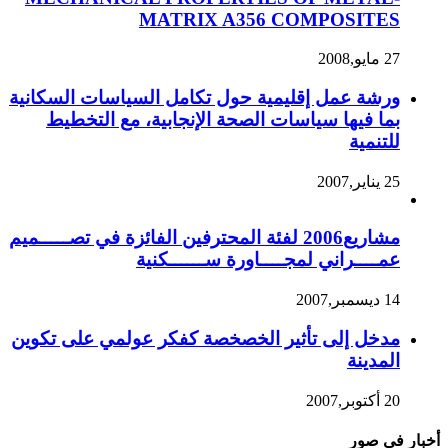
MATRIX A356 COMPOSITES
27 مايو,2008
ورشة عمل إقليمية حول تكامل السياسات السكانية
بما فيها سياسات الصحة الإنجابية، مع التخطيط
للتنمية
25 يناير,2007
مشاريع2006 لفئة المحترفين الفائزة في تصـــــميم
عمــــراني لمجــــاورة ســــــكنية
14 ديسمبر,2007
مدخل إلى تأثير الخصخصة كفكر عولمي على تكوين
المدينة
20 أكتوبر,2007
أخبار في صور