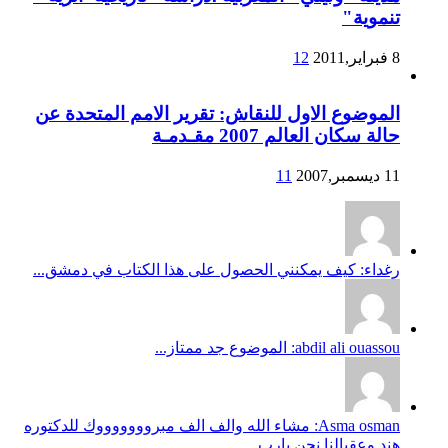
تنموية"
8 فبراير,2011
12
الموضوع الاول للنقاش: تقرير الامم المتحدة عن
حالة سكان العالم 2007 مقـدمـة
11 ديسمبر,2007
11
رغداء: كيف يمكنني الحصول على هذا الكتاب في دمشق...
abdil ali ouassou: الموضوع جد ممتاز...
Asma osman: مشاء الله والف الف مبروووووووك للدكتوره
هند وعقبالنا نحن يارب...