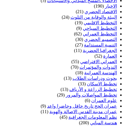
الاحصاء ،المسح الميداني والاستبيانات
(5)
الاخبار
(190)
الاقتصاد الحضري
(21)
البيئة والوقاية من التلوث
(24)
التخطيط الاقليمي
(19)
التخطيط السياحي
(9)
التخطيط العمراني
(62)
التصميم الحضري
(30)
التنمية المستدامة
(27)
الجغرافيا الحضرية
(11)
العمارة
(52)
العمراني الافتراضي
(55)
الندوات والمؤتمرات
(70)
الهندسة العمرانية
(18)
بحوث ودراسات الطلاب
(13)
تخطيط الاسكان
(33)
تخطيط الزراعة و الأرياف
(13)
تخطيط المواصلات والمرور
(29)
علوم العمران
(6)
عمران الحج تاريخ حافل وحاضرا واعد
(9)
عمران مدينة القدس الاصالة والهوية
(11)
نظم المعلومات الجغرافية
(45)
هندسة المباني
(200)