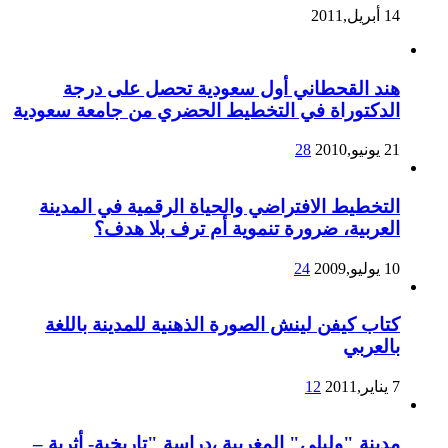
14 أبريل,2011
هند القحطاني أول سعودية تحصل على درجة
الدكتوراة في التخطيط الحضري من جامعة سعودية
21 يونيو,2010
28
التخطيط الافتراضي والحياة الرقمية في المدينة
العربية، ضرورة تنموية أم ترف بلا هدف؟
10 يوليو,2009
24
كتاب كيفن لينش الصورة الذهنية للمدينة باللغة
بالعربي
7 يناير,2011
12
مدينة "وليلي" المغربية ،دراسة "تاريخية- أثرية –