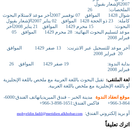
2007
الإشعار بقبول
الملخصات:
26
شوال 1428
الموافق
07 نوفمبر 2007
أخر موعد لاستلام البحوث
كاملة:
23 ذو الحجة 1428
الموافق
02 يناير 2007
الإشعار بقبول
البحوث:
15 محرم 1429
الموافق
21 يناير 2008
آخر
موعد لتسليم البحوث النهائية:
28 محرم 1429
الموافق
05
فبراير 2008
أخر موعد للتسجيل عبر الانترنت:
13 صفر 1429
الموافق
20
فبراير 2008
بداية الندوة:
19 صفر 1429
الموافق
26
فبراير 2008
لغة الملتقى:
تقبل البحوث باللغة العربية مع ملخص باللغة الإنجليزية
أو باللغة الإنجليزية مع ملخص باللغة العربية.
موقع انعقاد الندوة
مدينة الخبر – فندق الميريديان
هاتف الفندق:6000-
864-3-966+
فاكس الفندق:1651-898-3-966+
أو بريد إلكتروني الفندق:
mohyeldin.fadil@
meridien.alkhobar
.com
اترك تعليقاً