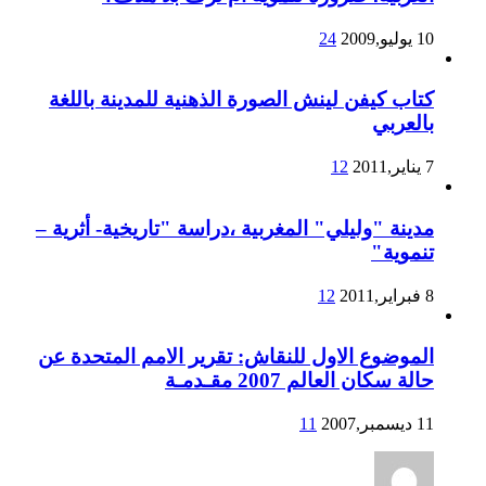
10 يوليو,2009
24
كتاب كيفن لينش الصورة الذهنية للمدينة باللغة
بالعربي
7 يناير,2011
12
مدينة "وليلي" المغربية ،دراسة "تاريخية- أثرية –
تنموية"
8 فبراير,2011
12
الموضوع الاول للنقاش: تقرير الامم المتحدة عن
حالة سكان العالم 2007 مقـدمـة
11 ديسمبر,2007
11