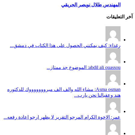
المهندس طلال نويصر الحريقي
آخر التعليقات
رغداء: كيف يمكنني الحصول على هذا الكتاب في دمشق...
abdil ali ouassou: الموضوع جد ممتاز...
Asma osman: مشاء الله والف الف مبروووووووك للدكتوره
هند وعقبالنا نحن يارب...
عمر: الاخوة الكرام المرجو التقرير لا يظهر ارجو اعادة رفعه...