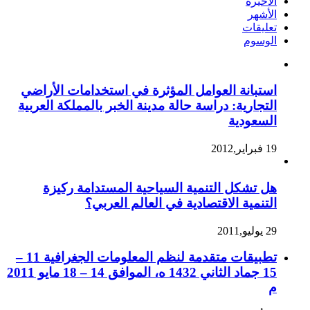
الأخيرة
الأشهر
تعليقات
الوسوم
استبانة العوامل المؤثرة في استخدامات الأراضي
التجارية: دراسة حالة مدينة الخبر بالمملكة العربية
السعودية
19 فبراير,2012
هل تشكل التنمية السياحية المستدامة ركيزة
التنمية الاقتصادية في العالم العربي؟
29 يوليو,2011
تطبيقات متقدمة لنظم المعلومات الجغرافية 11 –
15 جماد الثاني 1432 ه، الموافق 14 – 18 مايو 2011
م