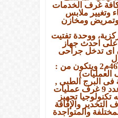
افة غرف الخدمات
 وتغيير ملابس
 وتمريض ومخازن
ركزية، ووحدة تفتيت
على احدث جهاز
 اى تدخل جراحى
ل
العمليات)
 فى البرج الطبى ,
ويتكون قسم العمليات من عدد 9 غرف عمليات
 تكنولوجيا تجهيز
 التخدير والإفاقة
مختلفة والمتواجدة