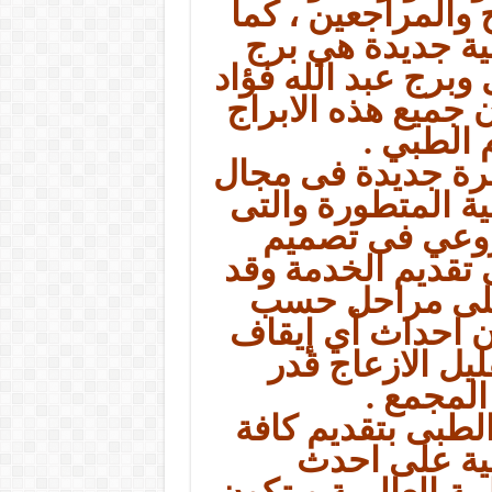
والمراجعين ، كما
بية جديدة هي برج
وبرج عبد الله فؤاد
 جميع هذه الابراج
 الطبي .
رة جديدة فى مجال
ة المتطورة والتى
روعي فى تصميم
 تقديم الخدمة وقد
على مراحل حسب
ون احداث أي إيقاف
يل الازعاج قدر
المجمع .
طبى بتقديم كافة
بية على احدث
ة العالمية ويتكون