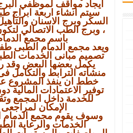
ايجاد مواقف لموظفي البرج 
سيتم انشاء اربعة ابراج ط
السكر وبرج الاسنان والتأهيل 
، وبرج الطب الاتصالي لتكون
باسم مجمع الدمام
ويعد مجمع الدمام الطبى طف
تصميم مبانى الخدمات الطبي
يكمل بعضها البعض وقد 
منشأته الترابط والتكامل فى
خطط ان ينفذ المشروع 
توفير الاعتمادات المالية د
للخدمة داخل المجمع وتقل
الإمكان لمراجعى 
وسوف يقوم مجمع الدمام ال
الخدمات والرعاية الط
المواصفات والمستويات الطبي