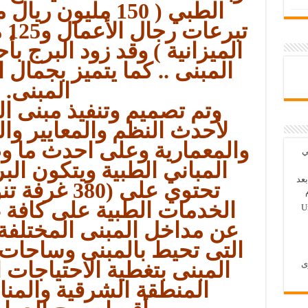
تب
الميزانية ) وقد زود البرج ب
المبنى .. كما يتميز بجمال 
المبنى.
وتم تصميم وتنفيذ مبنى ا
لأحدث النظم والمعايير وا
والمعمارية وعلى احدث ما وص
 الثاني
عد
تحتوي على (80
الخدمات الطبية على كافة 
U
عن مداخل المبنى المختلفة و
التى تحيط بالمبنى وساحات 
المبنى بتغطية الاحتياجات 
ى
المنطقة الشرقية والمنا