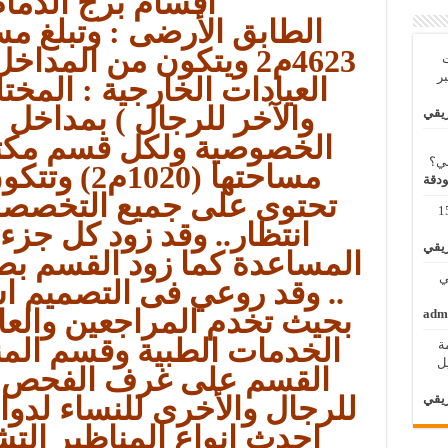
أقسام برج الدما
الطابق الأرضى : وتبلغ م
4623م2 ويتكون من المد
ت
بر
العيادات الخارجية : المخت
والآخر للرجال ) بمداخل
ريقي
الخصوصية ولكل قسم مكتب
بي؟
ودقة
تحتوى على جميع التخصصات
مة لنظم المعلومات الجغرافية 11 – 15
انتظار.. وقد زود كل جزء
ريقي
المساعدة كما زود القسم بص
 الثاني
.. وقد روعي فى التصميم ا
بحيث تخدم المراجعين والعا
adm
الخدمات الطبية وقسم الم
ة
الأول / 2 – 6 ابريل
القسم على غرف الفحص با
ريقي
للرجال والأخرى للنساء لدو
احدث انواع المناظير ال