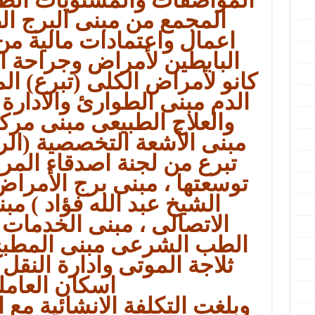
المجمع من مبنى البرج ال
اعمال واعتمادات مالية من 
البابطين لأمراض وجراحة ا
كانو لأمراض الكلى (تبرع) الم
الدم مبنى الطوارئ والادار
والعلاج الطبيعى مبنى مر
مبنى الأشعة التخصصية (الر
تبرع من لجنة اصدقاء الم
توسعتها ، مبنى برج الأمراض
الشيخ عبد الله فؤاد ) م
الاتصالى ، مبنى الخدمات 
الطب الشرعى مبنى المطبخ 
ثلاجة الموتى وادارة النقل
اسكان العاملي
وبلغت التكلفة الانشائية مع ا