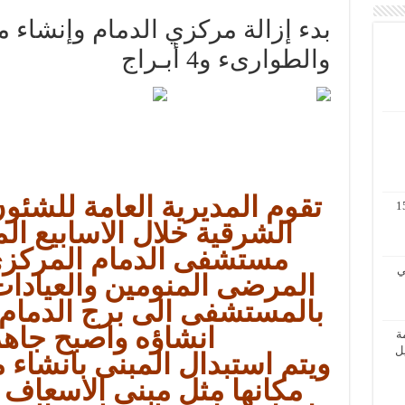
بدء إزالة مركزي الدمام وإنشاء 
والطوارىء و4 أبـراج
تقوم المديرية العامة للشئو
مة لنظم المعلومات الجغرافية 11 – 15
الشرقية خلال الاسابيع الم
مستشفى الدمام المركزي 
 الثاني
المرضى المنومين والعيادات
بالمستشفى الى برج الدمام 
انشاؤه واصبح جاهز
ة
الأول / 2 – 6 ابريل
ويتم استبدال المبنى بانشاء 
مكانها مثل مبنى الاسعاف 