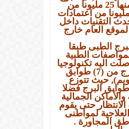
الطبي ( 150 مليون ريال منها 25 مليونا من
رعات رجال الأعمال و125 مليونا من اعتمادات
أحدث التقنيات داخل
الموقع العام خارج
لبرج الطبى طبقا
لمواصفات الطبية
لت اليه تكنولوجيا
المباني الطبية ويتكون البرج من (7) طوابق
3 غرفة تنويم), حيث تتوزع
طوابق البرج فضلا
الأماكن الجمالية
الانتظار حتى يقوم
العلاجية لمواطنى
طق المجاورة .