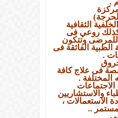
 .
مركزة
لحرجة)
خلفية الثقافية
كذلك روعي فى
 للمرضى وتتكون
للرعاية الطبية الفائقة فى
ت .
حروق
صة فى علاج كافة
 المختلفة .
الاجتماعات
باء والاستشاريين
ة الاستعمالات ،
مستمر ..
نى