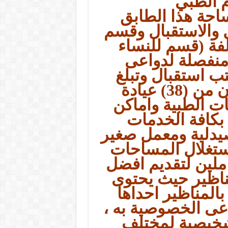
م الطبي
ساحة هذا الطابق
اخل والاستقبال وقسم
لفة (قسم للنساء
 منفصلة لدواعى
 استقبال وتبلغ
مساحتها (1020م2) وتتكون من (38) عيادة
 الطبية واماكن
 بكافة الخدمات
يدلية ومعمل صغير
ستغلال المساحات
ملين لتقديم افضل
ناظير حيث يحتوى
لمناظير احداها
اعى الخصوصية به ،
تشخيصية لمختلف