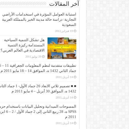
آخر المقالات
استبانة العوامل المؤثرة في استخدامات الأراضي
التجارية: دراسة حالة مدينة الخبر بالمملكة العربية
السعودية
19 فبراير,2012
هل تشكل التنمية السياحية
المستدامة ركيزة التنمية
الاقتصادية في العالم العربي؟
29 يوليو,2011
تطبيقات متقد
جماد الثاني 1432 ه، الموافق 14 – 18 مايو 2011 م
14 أبريل,2011
■ ■ تصميم ثلاثي الابعاد 26 جماد الأول- 1 جماد
1432 ه، الموافق 30 أبريل – 4 مايو 2011 م
14 أبريل,2011
المسوحات الميدانية وتحليل البيانات باستخدام حزم
SPSS ه، 28 ربيع الثاني إلى 2 جماد 
2011 م
14 أبريل,2011