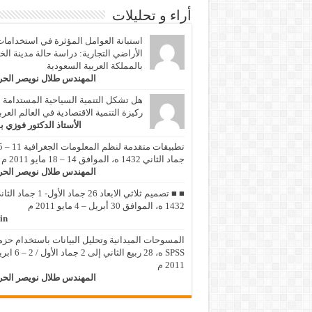
أراء و تحليلات
استبانة العوامل المؤثرة في استخداما
الأراضي التجارية: دراسة حالة مدينة الخ
بالمملكة العربية السعودية
المهندس طلال نويصر الح
هل تشكل التنمية السياحية المستدامة
ركيزة التنمية الاقتصادية في العالم العر
الأستاذ الدكتور فوزي ب
تطبيقات متقد
جماد الثاني 1432 ه، الموافق 14 – 18 مايو 2011 م
المهندس طلال نويصر الح
■ ■ تصميم ثلاثي الابعاد 26 جماد الأول- 1 جماد
1432 ه، الموافق 30 أبريل – 4 مايو 2011 م
in
المسوحات الميدانية وتحليل البيانات باستخدام حزم
SPSS ه، 28 ربيع الثاني إلى 2 جماد 
2011 م
المهندس طلال نويصر الح