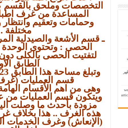
التخصصات وملحق بالقسم ك
المساعدة من غرف اطباء
وحمامات وتعقيم وانتظار
مختلفة .
ـ قسم الأشعة والصيدلية الم
الحصى : وتحتوى الوحدة 
لتفتيت الحصى بالكلى دون
الطابق الأو
وتبلغ مساحة هذا الطابق 4623م2 ويتكون من :
ظهر
قسم العمليات (غرف 
وهى من اهم الأقسام الهامة
we
arti
مزودة بأحدث ما وصلت اليه
هذه الغرف .. هذا بخلاف غرف
(الإنعاش) وغرف الخدمات ال