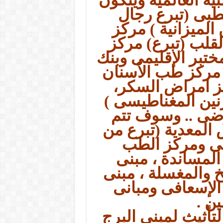
طبى (تبرع رجال
الميزانية ) مركز
لقلب (تبرع) مركز
ختبر الإقليمى وبنك
ة مركز طب الأسنان
كز امراض السكر،
نين المغناطيسى )
رضى .. وسوف تتم
 المعدية (تبرع من
بنى ومركز الطب
المساندة ، مبنى
والمغسلة ، مبنى
 الإسعافى ومبانى
ن .
لتأثيث لمبنى البرج