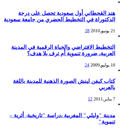
هند القحطاني أول سعودية تحصل على درجة
الدكتوراة في التخطيط الحضري من جامعة سعودية
21 يونيو,2010
28
التخطيط الافتراضي والحياة الرقمية في المدينة
العربية، ضرورة تنموية أم ترف بلا هدف؟
10 يوليو,2009
24
كتاب كيفن لينش الصورة الذهنية للمدينة باللغة
بالعربي
7 يناير,2011
12
مدينة "وليلي" المغربية ،دراسة "تاريخية- أثرية –
تنموية"