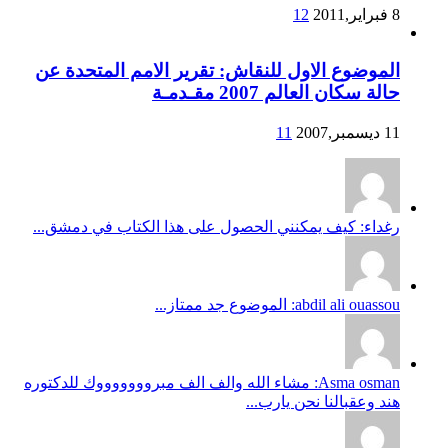
8 فبراير,2011
12
الموضوع الاول للنقاش: تقرير الامم المتحدة عن
حالة سكان العالم 2007 مقـدمـة
11 ديسمبر,2007
11
رغداء: كيف يمكنني الحصول على هذا الكتاب في دمشق...
abdil ali ouassou: الموضوع جد ممتاز...
Asma osman: مشاء الله والف الف مبروووووووك للدكتوره
هند وعقبالنا نحن يارب...