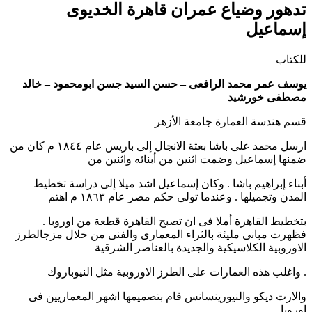
تدهور وضياع عمران قاهرة الخديوى
إسماعيل
للكتاب
يوسف عمر محمد الرافعى
–
حسن السيد جسن ابومحمود
–
خالد
مصطفى خورشيد
قسم هندسة العمارة جامعة الأزهر
ارسل محمد على باشا بعثة الانجال إلى باريس عام ١٨٤٤ م كان من
ضمنها إسماعيل وضمت اثنين من أبنائه واثنين من
أبناء إبراهيم باشا
.
وكان إسماعيل اشد ميلا إلى دراسة تخطيط
المدن وتجميلها
.
وعندما تولى حكم مصر عام ١٨٦٣ م اهتم
بتخطيط القاهرة أملا فى ان تصبح القاهرة قطعة من اوروبا
.
فظهرت مبانى مليئة بالثراء المعمارى والفنى من خلال مزجالطرز
الاوروبية الكلاسيكية والجديدة بالعناصر الشرقية
.
واغلب هذه العمارات على الطرز الاوروبية مثل النيوباروك
والارت ديكو والنيورينسانس قام بتصميمها اشهر المعماريين فى
اوروبا
.