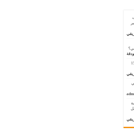
ت
بر
ريقي
بي؟
ودقة
مة لنظم المعلومات الجغرافية 11 – 15
ريقي
 الثاني
adm
ة
الأول / 2 – 6 ابريل
ريقي