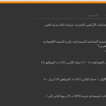
الوسوم
دامات الأراضي التجارية: دراسة حالة مدينة الخبر
مية السياحية المستدامة ركيزة التنمية الاقتصادية
لعربي؟
تطبيقات متقدمة لنظم المعلومات الجغرافية 11 – 15 جماد الثاني 1432 ه، الموافق 14
■ ■ تصميم ثلاثي الابعاد 26 جماد الأول- 1 جماد الثاني 1432 ه، الموافق 30 أبريل – 4
المسوحات الميدانية وتحليل البيانات باستخدام حزمة SPSS ه، 28 ربيع الثاني إلى 2