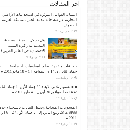
آخر المقالات
استبانة العوامل المؤثرة في استخدامات الأراضي
التجارية: دراسة حالة مدينة الخبر بالمملكة العربية
السعودية
19 فبراير,2012
هل تشكل التنمية السياحية
المستدامة ركيزة التنمية
الاقتصادية في العالم العربي؟
29 يوليو,2011
تطبيقات متقد
جماد الثاني 1432 ه، الموافق 14 – 18 مايو 2011 م
14 أبريل,2011
■ ■ تصميم ثلاثي الابعاد 26 جماد الأول- 1 جماد
1432 ه، الموافق 30 أبريل – 4 مايو 2011 م
14 أبريل,2011
المسوحات الميدانية وتحليل البيانات باستخدام حزم
SPSS ه، 28 ربيع الثاني إلى 2 جماد 
2011 م
14 أبريل,2011