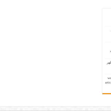
ظهر
we
arti