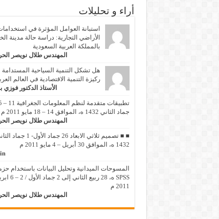
أراء و تحليلات
استبانة العوامل المؤثرة في استخداما
الأراضي التجارية: دراسة حالة مدينة الخ
بالمملكة العربية السعودية
المهندس طلال نويصر الح
هل تشكل التنمية السياحية المستدامة
ركيزة التنمية الاقتصادية في العالم العر
الأستاذ الدكتور فوزي ب
تطبيقات متقد
جماد الثاني 1432 ه، الموافق 14 – 18 مايو 2011 م
المهندس طلال نويصر الح
■ ■ تصميم ثلاثي الابعاد 26 جماد الأول- 1 جماد
1432 ه، الموافق 30 أبريل – 4 مايو 2011 م
in
المسوحات الميدانية وتحليل البيانات باستخدام حزم
SPSS ه، 28 ربيع الثاني إلى 2 جماد 
2011 م
المهندس طلال نويصر الح