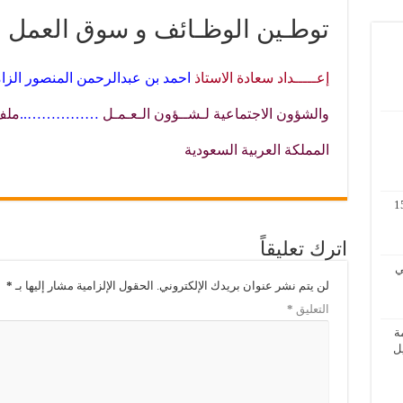
توطـين الوظـائف و سوق العمل
إعـــــداد
سعادة الاستاذ
احمد
بن
عبدالرحمن
المنصور
الزا
والشؤون الاجتماعية
لـشــؤون الـعـمـل
……………..
ملف
المملكة العربية السعودية
مة لنظم المعلومات الجغرافية 11 – 15
اترك تعليقاً
 الثاني
لن يتم نشر عنوان بريدك الإلكتروني.
الحقول الإلزامية مشار إليها بـ
*
التعليق
*
ة
الأول / 2 – 6 ابريل