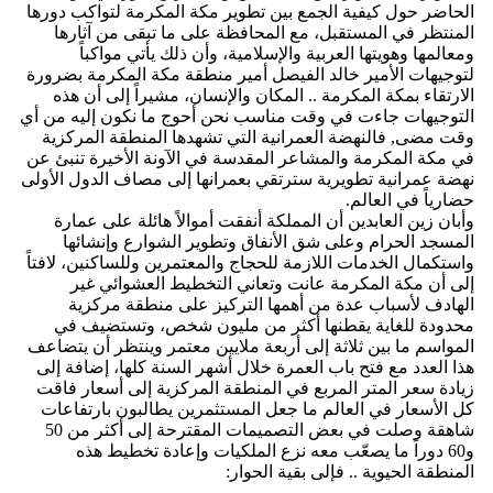
الحاضر حول كيفية الجمع بين تطوير مكة المكرمة لتواكب دورها
المنتظر في المستقبل، مع المحافظة على ما تبقى من آثارها
ومعالمها وهويتها العربية والإسلامية، وأن ذلك يأتي مواكباً
لتوجيهات الأمير خالد الفيصل أمير منطقة مكة المكرمة بضرورة
الارتقاء بمكة المكرمة .. المكان والإنسان، مشيراً إلى أن هذه
التوجيهات جاءت في وقت مناسب نحن أحوج ما نكون إليه من أي
وقت مضى, فالنهضة العمرانية التي تشهدها المنطقة المركزية
في مكة المكرمة والمشاعر المقدسة في الآونة الأخيرة تنبئ عن
نهضة عمرانية تطويرية سترتقي بعمرانها إلى مصاف الدول الأولى
حضارياً في العالم.
وأبان زين العابدين أن المملكة أنفقت أموالاً هائلة على عمارة
المسجد الحرام وعلى شق الأنفاق وتطوير الشوارع وإنشائها
واستكمال الخدمات اللازمة للحجاج والمعتمرين وللساكنين، لافتاً
إلى أن مكة المكرمة عانت وتعاني التخطيط العشوائي غير
الهادف لأسباب عدة من أهمها التركيز على منطقة مركزية
محدودة للغاية يقطنها أكثر من مليون شخص، وتستضيف في
المواسم ما بين ثلاثة إلى أربعة ملايين معتمر وينتظر أن يتضاعف
هذا العدد مع فتح باب العمرة خلال أشهر السنة كلها، إضافة إلى
زيادة سعر المتر المربع في المنطقة المركزية إلى أسعار فاقت
كل الأسعار في العالم ما جعل المستثمرين يطالبون بارتفاعات
شاهقة وصلت في بعض التصميمات المقترحة إلى أكثر من 50
و60 دوراً ما يصعّب معه نزع الملكيات وإعادة تخطيط هذه
المنطقة الحيوية .. فإلى بقية الحوار: