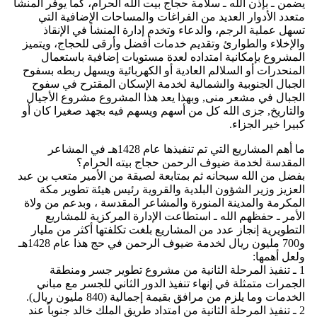
يضمن ـ بإذن الله ـ سلامة حجاج بيت الله الحرام، كما يوفر المنشأ
متعدد الأدوار العديد من الفراغات والمساحات الإضافية التي
تسهل عملية الرجم، والدعاء وتخدم إدارة المنشأ في الإنقاذ
والإخلاء والطوارئ وتقديم خدمات أفضل وأرقى للحجاج، ويتميز
المشروع بإمكانية امتداده لعدة مستويات إضافية باستعمال
المنحدرات أو السلالم العادية أو الكهربائية ويسهل ربطه بسفوح
الجبال الجنوبية والشمالية لخدمة الإسكان المقترح في سفوح
الجبال في مشعر منى, وبهذا يعد هذا المشروع مشروع الأجيال
والتاريخ, جزى الله كل من أسهم ويسهم فيه بجهد صغيرا كان أو
كبيرا خير الجزاء.
ما أهم المشاريع التي تم تنفيذها عام 1428هـ في المشاعر
المقدسة لخدمة ضيوف الرحمن حجاج بيته الحرام؟
بفضل من الله سبحانه ثم بمتابعة لصيقة من الأمير متعب بن عبد
العزيز وزير الشؤون البلدية والقروية رئيس هيئة تطوير مكة
المكرمة والمدينة المنورة والمشاعر المقدسة ، وبدعم من ولاة
الأمر ـ حفظهم الله ـ استطاعت الإدارة المركزية للمشاريع
التطويرية إنجاز عدد من المشاريع بلغت تكلفتها أكثر من مليار
و700 مليون ريال لخدمة ضيوف الرحمن في حج هذا عام 1428هـ
ولعل أهمها:
1 ـ تنفيذ المرحلة الثانية من مشروع تطوير جسر ومنطقة
الجمرات متمثلة في إنهاء تنفيذ الدور الثاني للجسر مع مباني
الخدمات وما يلزم من مرافق بقيمة إجمالية (840 مليون ريال).
2 ـ تنفيذ المرحلة الثانية من امتداد طريق الملك خالد جنوباً عند