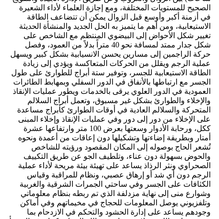
الصحيح للمستويات المختلفة، ومع إجازة العلماء لأداء الشعيرة
في أزمنة أكبر وأوسع قبل الزوال يمكن أن تتضاعف الطاقة
الاستيعابية، ومن أهم ما يتميز به الحل الجديد والمنشأة الحديثة
تغيير شكل الأحواض إلى البيضوي المنتظم مع الشاخص على
شكل جدار ممتد لمسافة نحو 40 متراً بدلاً من العمود، وفصل
حركة الراجمين إلى مسارين يحسن الانسيابية بشكل كبير ويسهل
عملية الرجم ويقلل من الحركات المتعاكسة ويؤدي إلى زيادة
الطاقة الاستيعابية للجسر، وتوفير ستة أبراج للطوارئ على طول
الجسر مع ارتباطها بالأنفاق في الدور السفلي وبمهابط الطائرات
العمودية في الدور العلوي يرقى بالخدمات ويطور عمليات الإنقاذ
والإخلاء والطوارئ بشكل غير مسبوق، وتعمل أبراج السلالم
المتحركة والسلالم العادية في أوقات الطوارئ كأبراج مساعدة
على الإخلاء من دور إلى دور وفي عمليات الإنقاذ وإخلاء المبنى
ككل، ورحابة الأدوار وسعتها بعرض 100 متر وارتفاعها عشرة
أمتار وبطريقة إضاءتها وتشكيلها دون إعاقات من أعمدة ونحوه
تُشعر الحاج بوصوله إلى المكان المقصود ورؤيته للشاخص
والحوض بسهولة دون عناء، وتلطيف الجو عن طريق التكييف
الصحراوي ونثر الرذاذ يساعد على تهيئة بيئة مريحة لأداء عملية
الرجم دون أي شد أو إرهاق عصبي، ونظام للمراقبة وقياس
الكثافات على الجسر وفي ساحتي الجمرات الشرقية والغربية
وشوارع منى إلى نهاية مزدلفة الذي تم ربطه بنظام معلوماتي
وتلفزيوني يوصل المعلومات للحجاج في مخيماتهم وفي أماكن
وجودهم يساعد على إدارة الحشود والتحكم في الازدحام بما