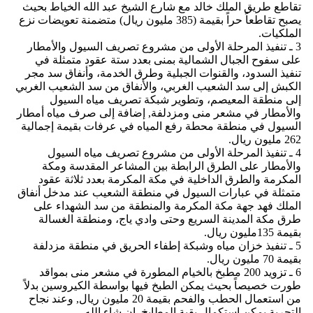
تقاطع طريق الملك خالد مع شارع الشيخ عبد الله الخياط بحيث
يصبح تقاطعاً حراً بقيمة (385 مليون ريال) متضمنة تعويضات نزع
الملكيات.
3 ـ تنفيذ المرحلة الأولى من مشروع تصريف السيول والأمطار
على سفوح الجبال الشمالية بمنى بعدد ستة عقود متمثلة في
تنفيذ السدود، والقنوات الجبلية وطرق الخدمة، وأنفاق سد مجر
الكبش إلى سد الشعيب الغربي، والأنفاق من سد الشعيب الغربي
إلى منطقة المعيصم، وتطوير شبكة تصريف مياه السيول
والأمطار في مشعر منى ومزدلفة, إضافة إلى صرف مياه أمطار
السيول في منطقة محطة رفع المياه في عرفات بقيمة إجمالية
262 مليون ريال.
4 ـ تنفيذ المرحلة الأولى من مشروع تصريف مياه السيول
والأمطار على الطرق الرابطة بين المشاعر المقدسة ومكة
المكرمة والطرق الداخلية في مكة المكرمة بعدد ثلاثة عقود
متمثلة في عبارات السيول في منطقة الشعيب عند مدخل أنفاق
الملك فهد جهة مكة المكرمة والمنطقة من سد الشهداء على
طرق مكة المدينة السريع وحتى وادي ياج، ومنطقة الغسالة
بقيمة 135مليون ريال.
5 ـ تنفيذ خزان مياه وشبكة إطفاء الحريق في منطقة مزدلفة
بقيمة 70 مليون ريال.
6 ـ تزويد 200 مطبخ بالخيام المطورة في مشعر منى بمواقد
طورت خصيصاً بحيث يمكن الطبخ فيها بواسطة الكيروسين بدلاً
من استعمال الحطب والفحم بقيمة 20 مليون ريال, وعند نجاح
التجربة يمكن استكمال بقية المطابخ, إن شاء الله.