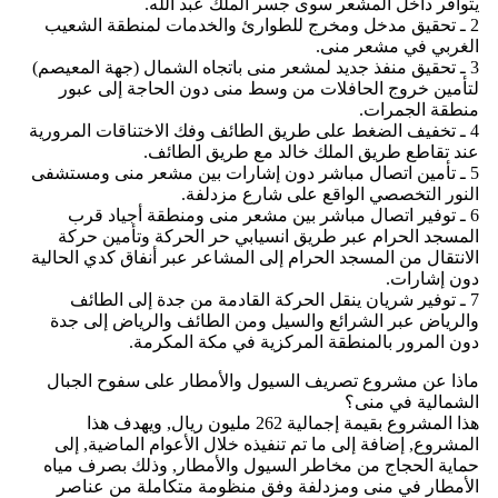
يتوافر داخل المشعر سوى جسر الملك عبد الله.
2 ـ تحقيق مدخل ومخرج للطوارئ والخدمات لمنطقة الشعيب
الغربي في مشعر منى.
3 ـ تحقيق منفذ جديد لمشعر منى باتجاه الشمال (جهة المعيصم)
لتأمين خروج الحافلات من وسط منى دون الحاجة إلى عبور
منطقة الجمرات.
4 ـ تخفيف الضغط على طريق الطائف وفك الاختناقات المرورية
عند تقاطع طريق الملك خالد مع طريق الطائف.
5 ـ تأمين اتصال مباشر دون إشارات بين مشعر منى ومستشفى
النور التخصصي الواقع على شارع مزدلفة.
6 ـ توفير اتصال مباشر بين مشعر منى ومنطقة أجياد قرب
المسجد الحرام عبر طريق انسيابي حر الحركة وتأمين حركة
الانتقال من المسجد الحرام إلى المشاعر عبر أنفاق كدي الحالية
دون إشارات.
7 ـ توفير شريان ينقل الحركة القادمة من جدة إلى الطائف
والرياض عبر الشرائع والسيل ومن الطائف والرياض إلى جدة
دون المرور بالمنطقة المركزية في مكة المكرمة.
ماذا عن مشروع تصريف السيول والأمطار على سفوح الجبال
الشمالية في منى؟
هذا المشروع بقيمة إجمالية 262 مليون ريال, ويهدف هذا
المشروع, إضافة إلى ما تم تنفيذه خلال الأعوام الماضية, إلى
حماية الحجاج من مخاطر السيول والأمطار, وذلك بصرف مياه
الأمطار في منى ومزدلفة وفق منظومة متكاملة من عناصر