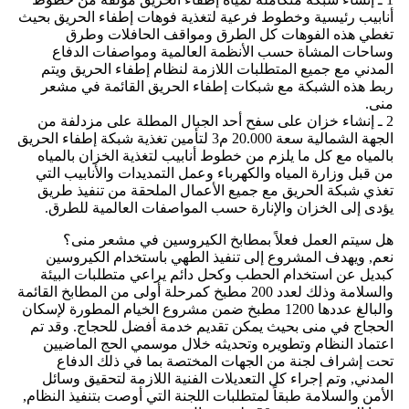
أنابيب رئيسية وخطوط فرعية لتغذية فوهات إطفاء الحريق بحيث
تغطي هذه الفوهات كل الطرق ومواقف الحافلات وطرق
وساحات المشاة حسب الأنظمة العالمية ومواصفات الدفاع
المدني مع جميع المتطلبات اللازمة لنظام إطفاء الحريق ويتم
ربط هذه الشبكة مع شبكات إطفاء الحريق القائمة في مشعر
منى.
2 ـ إنشاء خزان على سفح أحد الجبال المطلة على مزدلفة من
الجهة الشمالية سعة 20.000 م3 لتأمين تغذية شبكة إطفاء الحريق
بالمياه مع كل ما يلزم من خطوط أنابيب لتغذية الخزان بالمياه
من قبل وزارة المياه والكهرباء وعمل التمديدات والأنابيب التي
تغذي شبكة الحريق مع جميع الأعمال الملحقة من تنفيذ طريق
يؤدى إلى الخزان والإنارة حسب المواصفات العالمية للطرق.
هل سيتم العمل فعلاً بمطابخ الكيروسين في مشعر منى؟
نعم, ويهدف المشروع إلى تنفيذ الطهي باستخدام الكيروسين
كبديل عن استخدام الحطب وكحل دائم يراعي متطلبات البيئة
والسلامة وذلك لعدد 200 مطبخ كمرحلة أولى من المطابخ القائمة
والبالغ عددها 1200 مطبخ ضمن مشروع الخيام المطورة لإسكان
الحجاج في منى بحيث يمكن تقديم خدمة أفضل للحجاج. وقد تم
اعتماد النظام وتطويره وتحديثه خلال موسمي الحج الماضيين
تحت إشراف لجنة من الجهات المختصة بما في ذلك الدفاع
المدني, وتم إجراء كل التعديلات الفنية اللازمة لتحقيق وسائل
الأمن والسلامة طبقاً لمتطلبات اللجنة التي أوصت بتنفيذ النظام,