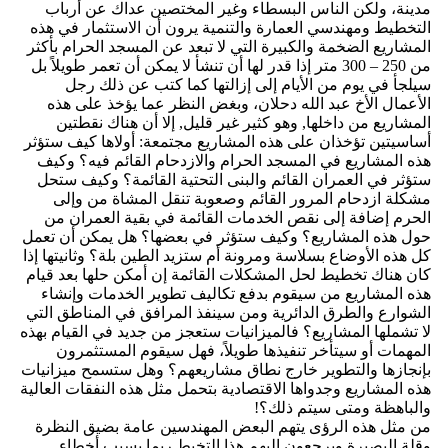
مدينة، ولكن الناس البسطاء وغير المختصين عداك عن أرباب
التخطيط ومهندسي العمارة والتنمية يرون أن الاستثمار في هذه
المشاريع الضخمة والكبيرة التي لا تبعد عن المسجد الحرام بأكثر
من 250 – 300 متر إذا قدر لها أن تنشأ لا يمكن أن تعمر طويلاً بل
سيلجأ في يوم من الأيام إلى إزالتها كما كتب عن ذلك رجل
الأعمال الأخ عبد الله دحلان، وبغض النظر عما يؤخذ على هذه
المشاريع من داخلها, وهو كثير غير قليل, إلا أن هناك نقطتين
أساسيتين تؤخذان على هذه المشاريع مجتمعة: أولاها كيف ستؤثر
هذه المشاريع في المسجد الحرام والازدحام القائم فيه؟ وكيف
ستؤثر في العمران القائم والبنى التحتية القائمة؟ وكيف ستحل
مشكلة ازدحام المرور القائم وصعوبة تنقل المشاة من وإلى
الحرم إضافة إلى نقص الخدمات القائمة في بقية العمران من
حول هذه المشاريع؟ وكيف ستؤثر في بعضها؟ هل يمكن أن تعمل
كل هذه الأوضاع بسلاسة ومرونة أم ستزيد الطين بلة؟ وثانيتها إذا
كان هناك تخطيط لحل المشكلات القائمة إن أمكن حلها بعد قيام
هذه المشاريع من سيقوم بدفع تكاليف تطوير الخدمات وإنشاء
الشوارع والطرق الدائرية ومن سينفذ المرافق في المناطق التي
لا تشملها المشاريع؟ فالميزانيات ستعجز من جديد في القيام بهذه
المهمات أو سيتأخر تنفيذها طويلاً، فهل سيقوم المستثمرون
بإنجازها والتطوير خارج نطاق مشاريعهم؟ وهل ستسمح ميزانيات
هذه المشاريع وجدواها الاقتصادية بتحمل مثل هذه النفقات العالية
والباهظة ومتى سيتم ذلك؟!
من مثل هذه الرؤى يتهم البعض المهندسين عامة بضيق النظرة
وقلة البصيرة ويرجعون إليهم هذا التخبط ربما بسبب أخطاء