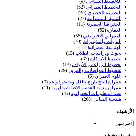
التخطيط السياحي
(9)
التخطيط العمراني
(62)
التصميم الحضري
(30)
التنمية المستدامة
(27)
الجغرافيا الحضرية
(11)
العمارة
(52)
العمراني الافتراضي
(55)
الندوات والمؤتمرات
(70)
الهندسة العمرانية
(18)
بحوث ودراسات الطلاب
(13)
تخطيط الاسكان
(33)
تخطيط الزراعة و الأرياف
(13)
تخطيط المواصلات والمرور
(29)
علوم العمران
(6)
عمران الحج تاريخ حافل وحاضرا واعد
(9)
عمران مدينة القدس الاصالة والهوية
(11)
نظم المعلومات الجغرافية
(45)
هندسة المباني
(200)
الأرشيف
الأرشيف
بواسطة admin