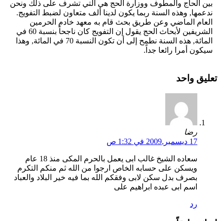
بين الحاج والمطوف ووزارة الحج هي التي تشرف على ذلك ونحن
ندعمها, وهذه السنة ربما يكون لدينا ألف متعاون لضبط التفويج.
العام الماضي وعن طريق بحث قام به معهد خادم الحرمين
الشريفين لأبحاث الحج يقول إن التفويج كان ناجحاً بنسبة 60 في
المائة, هذه السنة نطمح إلى أن تكون النسبة 70 في المائة, وهذا
سيكون أمرا رائعا جداً.
تعليق واحد
رضا
17 ديسمبر,2009 في 1:32 ص
سعاده الشيخ غالب ابى يعمل بالحرم المكى منذ 18 عام
ويسكن على حسابه الخاص ارجوا من الله ثم منكم التكرم
بصرف بدل سكن لابى وفقكم الله بما فيه خير البلاد والعباد
اسم ابى عبده ابراهيم على
رد