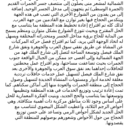
الشمالية لمشعر منى يصلون إلى منتصف جسر الجمرات القديم
(الجمرة الوسطى) ثم يتجهون إلى مدخل الجسر الوحيد, إضافة
إلى من يفدون من الشوارع الأخرى التي تصب في هذه الجهة
ويتكدس الحجاج فيها بغير توازن مع القادمين من جهة الغرب,
لذلك كله تم اقتراح إعادة تخطيط هذه المنطقة بما يتناسب مع
الحل المقترح وبحيث تتوزع الشوارع بشكل متوازن ومنظم يسمح
من البداية للحاج برؤية مداخل الجسر ومنحدراته المختلفة ويسهل
له اتخاذ الوجهة التي يريد، كما تم اقتراح فصل حركة المركبات
عن المشاة عن طريق نفقي سوق العرب والجوهرة ونفق شارع
الملك فيصل وتوسعة الساحة لتصل إلى شارع الملك فهد من
الجهة الشمالية وإلى أقصى حد ممكن من الجبال الواقعة جنوب
الجمرات بحيث تضاعفت مساحتها، وتم اقتراح عمل محطتين
للحافلات إحداهما بعد نفق سوق العرب والجوهرة والأخرى بعد
نفق شارع الملك فيصل لتسهيل عمل خدمات حافلات ترددية
مغلقة لخدمة أدوار ومستويات المنشأة الجديدة لتسهيل وصول
الحجاج إلى منطقة الجمرات والعودة منها إلى أماكن سكناهم, كما
تمت إعادة ترتيب وتوزيع الخدمات في هذه المنطقة وتنظيمها
وتوسعتها بما يتناسب والحج الجديد، وبنيت الفكرة المعمارية للحل
على أساس وجود ثلاث مناطق مركزية ذات أهمية متكافئة, وهي
أحواض الرجم الثلاثة، وأعطيت الشكل البيضوي لتتناسب مع
الحل الجديد لشكل أحواض الرمي وتساعد على حسن توزيع
الحجاج من حول الأحواض وشعورهم بوصولهم للمنطقة التي
يقصدونها.