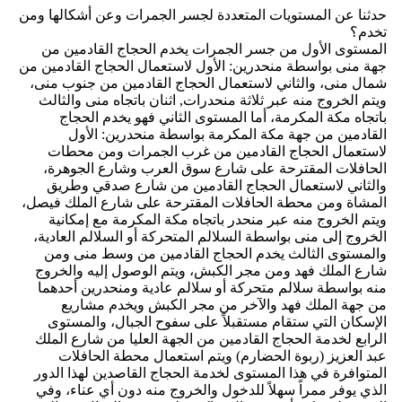
حدثنا عن المستويات المتعددة لجسر الجمرات وعن أشكالها ومن
تخدم؟
المستوى الأول من جسر الجمرات يخدم الحجاج القادمين من
جهة منى بواسطة منحدرين: الأول لاستعمال الحجاج القادمين من
شمال منى، والثاني لاستعمال الحجاج القادمين من جنوب منى،
ويتم الخروج منه عبر ثلاثة منحدرات, اثنان باتجاه منى والثالث
باتجاه مكة المكرمة، أما المستوى الثاني فهو يخدم الحجاج
القادمين من جهة مكة المكرمة بواسطة منحدرين: الأول
لاستعمال الحجاج القادمين من غرب الجمرات ومن محطات
الحافلات المقترحة على شارع سوق العرب وشارع الجوهرة،
والثاني لاستعمال الحجاج القادمين من شارع صدقي وطريق
المشاة ومن محطة الحافلات المقترحة على شارع الملك فيصل،
ويتم الخروج منه عبر منحدر باتجاه مكة المكرمة مع إمكانية
الخروج إلى منى بواسطة السلالم المتحركة أو السلالم العادية،
والمستوى الثالث يخدم الحجاج القادمين من وسط منى ومن
شارع الملك فهد ومن مجر الكبش، ويتم الوصول إليه والخروج
منه بواسطة سلالم متحركة أو سلالم عادية ومنحدرين أحدهما
من جهة الملك فهد والآخر من مجر الكبش ويخدم مشاريع
الإسكان التي ستقام مستقبلاً على سفوح الجبال، والمستوى
الرابع لخدمة الحجاج القادمين من الجهة العليا من شارع الملك
عبد العزيز (ربوة الحضارم) ويتم استعمال محطة الحافلات
المتوافرة في هذا المستوى لخدمة الحجاج القاصدين لهذا الدور
الذي يوفر ممراً سهلاً للدخول والخروج منه دون أي عناء، وفي