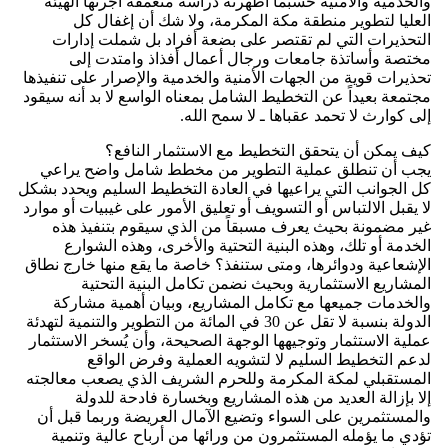
والخدمية والأمنية حسبما أظهرته دراسة متعمقة أجرتها الهيئة
العليا لتطوير منطقة مكة المكرمة، ولا شك أن إغفال كل
التحذيرات التي لم تقتصر على بضعة أفراد بل شملت إدارات
مختصة وأساتذة جامعات ورجال أعمال أفذاذ وامتدت إلى
تحذيرات قوية من الجهات الأمنية والخدمية والإصرار على تنفيذها
مجتمعة بعيداً عن التخطيط الشامل بمعناه الواسع لا بد أنه سيقود
إلى كوارث لا تحمد عقباها ـ لا سمح الله.
كيف يمكن أن يتحقق التخطيط مع الاستثمار النافع؟
يجب أن تنطلق عملية التطوير من مخطط شامل واضح يراعي
كل الجوانب التي يراعيها في العادة التخطيط السليم ويحدد بشكل
لا يقبل الالتباس أو التسويف أو تعليق الأمور على غيبيات أو موارد
غير مضمونة بحيث يعرف مسبقاً من الذي سيقوم بتنفيذ هذه
الخدمة أو تلك، وهذه البنية التحتية والأخرى، وهذه الشوارع
الإشعاعية ودوائرها، ومتى ستنفذ؟ خاصة ما يقع منها خارج نطاق
المشاريع الاستثمارية وبحيث نضمن تكامل البنية التحتية
والخدمات جميعها مع تكامل المشاريع، وبيان أهمية مشاركة
الدولة بنسبة لا تقل عن 30 في المائة من التطوير والتنمية لتهدئة
عملية الاستثمار وتوجيهها الوجهة الصحيحة، وأن يُسخر الاستثمار
لدعم التخطيط السليم لا لتشويه العملية وفرض الواقع
المستقبلي لمكة المكرمة وللحرم الشريف الذي يصعب معالجته
إلا بإزالة العديد من هذه المشاريع وبخسارة فادحة للدولة
والمستثمرين على السواء وتضيع الآمال العريضة وربما قبل أن
تؤدي ما يؤمله المستثمرون من ورائها من أرباح عالية وتنمية