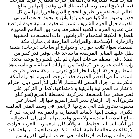
فيه الملامح المعمارية المكية بتلك التي وفدت إليها من بقاع
العالم المختلفة عن طريق الحجاج الذين هاجروا إليها من كل
حدب وصوب فأثَّـرّوا في عمارتها وأثرْوها بحيث جاءت المباني
القديمة حول الحرم الشريف بنسب توافقية إنسانية جيدة لم تطغ
على عمارة الحرم والكعبة المشرفة، ومن بين الملامح المميزة
للعمارة المكية: استخدام "الرواشين" ذات المصبعات الخشبية
والزخارف الإسلامية، والفراغات الخارجية في منازل مكة
القديمة، سواء كانت حواري أو شوارع أو ساحات (برحات) ضيقة
تطل عليها المباني المرتفعة ما ساعد على توفير قدر كبير من
الظلال في معظم ساعات النهار، لم يكن للشوارع توجيه محدد
وإنما كانت عبارة عن "متاهة" من النهايات المغلقة، ويتناسب هذا
النمط مع حركة الهواء الحار الذي تعرف به مكة معظم فترات
السنة، أما في العصر الحديث فقد شُوهت الصورة الجميلة لمكة
المكرمة من جراء السعي للاستثمار الأعلى للأراضي دون احترام
الاعتبارات العمرانية والدينية والاجتماعية، كما أن التركيز على
قطر صغير جداً للمنطقة المركزية المحيطة بالحرم (نحو كيلو
مترين) أدى إلى ارتفاع سعر المتر المربع فيها إلى أسعار غير
معقولة تتجاوز تلك التي تباع بها الأراضي في وسط المدن العالمية
الكبرى، ونقلت إليها الأنماط المعمارية والعمرانية الغربية التي لا
تصلح للمدينة المقدسة ولا تتفق وقدسيتها ما أدى إلى العشوائية
في الأساليب التــخطيطيـــة والأشكال المعماريـة الغريبة فزادت
الارتفاعات مخالفة أنظمة البناء، وتـكــدست العمائـــر واختنـقت
الطرقات، ووصلت الارتفاعات في أحدث المباني القريبة من