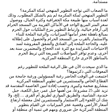
مستدامة.
ما الصعاب التي تواجه التطوير المنهجي لمكة المكرمة؟
التطوير المنهجي لمكة المكرمة لم يتم بالشكل المطلوب, وذلك
لعدة أسباب منها طبيعة مكة الجغرافية وكثرة الجبال، ووصول
سعر المتر المربع الواحد في الأماكن القريبة من المسجد الحرام
إلى أرقام خيالية، وارتباط التطوير بنزع الملكيات حول الحرم
بمبالغ باهظة تعجز أمامها الميزانيات، والرغبة الملحة للبناء
والاستثمار بالقرب من المسجد الحرام والحصول على إطلالة
عليه، والحاجة الملحة إلى الفنادق والشقق المفروشة لسد
الاحتياجات المتزايدة مع كثرة عدد الحجاج والمعتمرين سنة بعد
أخرى، وعدم توافر المواصلات السريعة التي تربط الحرم
بالمناطق الأخرى خارج المنطقة المركزية.
ما الذي سيحدث الآن في ظل الرغبة الملحة للتطوير رغم
المعوقات التي ذكرتموها؟
اجتمعت في الوقت الحاضر رغبة المسؤولين ورغبة جامحة من
القطاع الخاص والمستثمرين في تطوير المنطقة المركزية
بمشاريع ضخمة وكبيرة, وحسب إفادة أمين العاصمة المقدسة قد
تزيد على 25 مشروعاً، من أهمها جبل عمر، جبل الكعبة، جبل
خندمة، الشامية، والطريق الموازي لطريق أم القرى … إلخ، ولا
شك أن اللجوء إلى الاستثمار والمستثمرين لحل معضلة ارتفاع
أسعار الأراضي وقضية عجز الميزانيات عن القيام بتطوير
المنطقة المركزية حل ضروري ومهم في تنمية أي منطقة أو