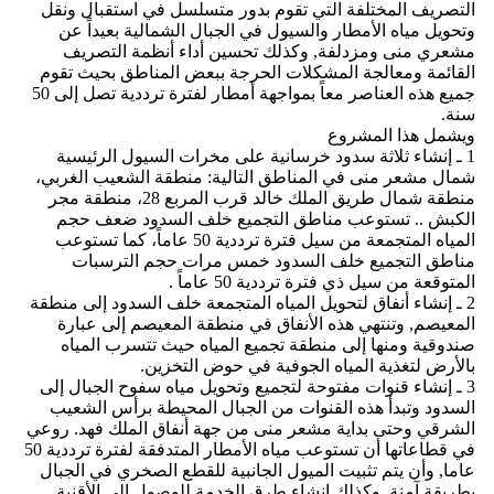
التصريف المختلفة التي تقوم بدور متسلسل في استقبال ونقل
وتحويل مياه الأمطار والسيول في الجبال الشمالية بعيداً عن
مشعري منى ومزدلفة, وكذلك تحسين أداء أنظمة التصريف
القائمة ومعالجة المشكلات الحرجة ببعض المناطق بحيث تقوم
جميع هذه العناصر معاً بمواجهة أمطار لفترة ترددية تصل إلى 50
سنة.
ويشمل هذا المشروع
1 ـ إنشاء ثلاثة سدود خرسانية على مخرات السيول الرئيسية
شمال مشعر منى في المناطق التالية: منطقة الشعيب الغربي،
منطقة شمال طريق الملك خالد قرب المربع 28، منطقة مجر
الكبش .. تستوعب مناطق التجميع خلف السدود ضعف حجم
المياه المتجمعة من سيل فترة ترددية 50 عاماً، كما تستوعب
مناطق التجميع خلف السدود خمس مرات حجم الترسبات
المتوقعة من سيل ذي فترة ترددية 50 عاماً .
2 ـ إنشاء أنفاق لتحويل المياه المتجمعة خلف السدود إلى منطقة
المعيصم, وتنتهي هذه الأنفاق في منطقة المعيصم إلى عبارة
صندوقية ومنها إلى منطقة تجميع المياه حيث تتسرب المياه
بالأرض لتغذية المياه الجوفية في حوض التخزين.
3 ـ إنشاء قنوات مفتوحة لتجميع وتحويل مياه سفوح الجبال إلى
السدود وتبدأ هذه القنوات من الجبال المحيطة برأس الشعيب
الشرقي وحتى بداية مشعر منى من جهة أنفاق الملك فهد. روعي
في قطاعاتها أن تستوعب مياه الأمطار المتدفقة لفترة ترددية 50
عاما, وأن يتم تثبيت الميول الجانبية للقطع الصخري في الجبال
بطريقة آمنة. وكذلك إنشاء طرق الخدمة للوصول إلى الأقنية