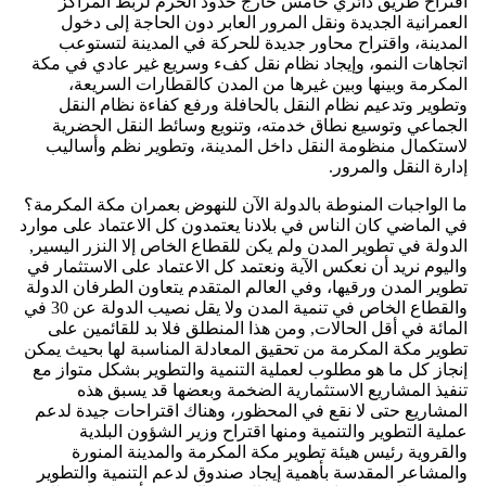
اقتراح طريق دائري خامس خارج حدود الحرم لربط المراكز
العمرانية الجديدة ونقل المرور العابر دون الحاجة إلى دخول
المدينة، واقتراح محاور جديدة للحركة في المدينة لتستوعب
اتجاهات النمو، وإيجاد نظام نقل كفء وسريع غير عادي في مكة
المكرمة وبينها وبين غيرها من المدن كالقطارات السريعة،
وتطوير وتدعيم نظام النقل بالحافلة ورفع كفاءة نظام النقل
الجماعي وتوسيع نطاق خدمته، وتنويع وسائط النقل الحضرية
لاستكمال منظومة النقل داخل المدينة، وتطوير نظم وأساليب
إدارة النقل والمرور.
ما الواجبات المنوطة بالدولة الآن للنهوض بعمران مكة المكرمة؟
في الماضي كان الناس في بلادنا يعتمدون كل الاعتماد على موارد
الدولة في تطوير المدن ولم يكن للقطاع الخاص إلا النزر اليسير,
واليوم نريد أن نعكس الآية ونعتمد كل الاعتماد على الاستثمار في
تطوير المدن ورقيها، وفي العالم المتقدم يتعاون الطرفان الدولة
والقطاع الخاص في تنمية المدن ولا يقل نصيب الدولة عن 30 في
المائة في أقل الحالات, ومن هذا المنطلق فلا بد للقائمين على
تطوير مكة المكرمة من تحقيق المعادلة المناسبة لها بحيث يمكن
إنجاز كل ما هو مطلوب لعملية التنمية والتطوير بشكل متواز مع
تنفيذ المشاريع الاستثمارية الضخمة وبعضها قد يسبق هذه
المشاريع حتى لا نقع في المحظور، وهناك اقتراحات جيدة لدعم
عملية التطوير والتنمية ومنها اقتراح وزير الشؤون البلدية
والقروية رئيس هيئة تطوير مكة المكرمة والمدينة المنورة
والمشاعر المقدسة بأهمية إيجاد صندوق لدعم التنمية والتطوير