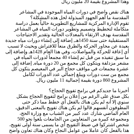
وهذا المشروع بقيمة 20 مليون ريال
هناك نقص واضح في دورات المياه الموجودة في المشاعر
المقدسة ما أهم الجهود المبذولة لحل هذه المشكلة؟
تقوم الإدارة المركزية للمشاريع التطويرية حالياً بعمل دراسة
متكاملة لتخطيط وتصميم وتطوير دورات المياه في المشاعر
المقدسة بهدف الارتقاء بالمعدلات الحالية وتقدير الاحتياجات
المستقبلية حتى سنة 1450هـ, إضافة إلى إنشاء دورات مياه جديدة
بعيدة عن محاور الحركة والطرق منعاً للافتراش وبحيث لا تسبب
أي إعاقة للحركة والمواصلات، وفي هذا العام 1428هـ وإضافة إلى
ما سبق تنفيذه من قبل تم إنشاء 40 مجمعاً لدورات المياه في
مشعر مزدلفة ويتكون كل مجمع من 20 دورة مياه, إضافة إلى
عشرة مجمعات في مواقف حجاج البر في المعيصم يتكون كل
مجمع من ست دورات ويبلغ إجمالي عدد الدورات لكامل
المشروع 860 دورة بقيمة إجمالية 11 مليون ريال.
أخبرنا ما جديدكم في برامج تفويج الحجاج؟
بكل صدق على الرغم من إعلان برامج لتفويج الحجاج بشكل
سنوي إلا أنه لم يكن هناك بالفعل أي خطط مما ذكر حتى
المطوفون أنفسهم قالوا لم يكن هناك تفويج بالمعنى الدقيق،
العام الماضي شارك عدد كبير من الشباب مع وزارة الحج،
ومجموعة كبيرة من المتعاونين من الجامعات بلغوا نحو 500
شخص اشتركوا في ضبط التفويج أي ما يسمى سنة أولى تفويج،
هذا بالفعل كان عاملا من عوامل النجاح وكان هناك تعاون واضح