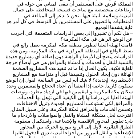
المملكة فُرض على المستثمر أن تبقى المباني من حوله في
ارتفاعات متخصصة مع ساحات فسيحة للمحافظة على جمال
المدينة وسلامة البيئة فيها.. نحن لا ندعو إلى المبالغة في
المتطلبات والتضييق على المستثمرين بل التوسط في كل أمر هو
غاية ينشدها الجميع.
– هل لكم أن تشيروا إلى بعض الدراسات المتعمقة التي أجريت
عن الوضع الراهن في مكة المكرمة؟
قامت الهيئة العليا لتطوير منطقة مكة المكرمة بعمل رائع في
بسط الواقع في المنطقة المركزية في مكة المكرمة، ومن هذه
الدراسات يتضح أن الأوضاع الراهنة دون إضافة أي مشاريع جديدة
بالنسبة للنقل والخدمات والمشاة والمرافق هي في أوضاع حرجة
للغاية فكيف يكون الحال إذا ما تم تنفيذ هذه المشاريع الضخمة
الهائلة دون إيجاد الحلول وتنفيذها قبل أو متزامنة مع المشاريع
الاستثمارية الجديدة؟ لا شك أنه ليس من المبالغة القول إن الوضع
سيكون كارثياً, خاصة إذا أضفنا أن أعداد الحجاج والمعتمرين وعدد
سكان مكة المكرمة والمقيمين فيها في ازدياد مطرد، وتوصلت
الهيئة العليا في دراساتها إلى الكيفية التي تؤهل بها الخدمات
والمرافق لكي تستوعب المشاريع الجديدة وتزيل الاختناقات
وتحسن الخدمات والمرافق لمكة المكرمة, وعلى سبيل المثال,
اقترحت لحل مشكلة المشاة والنقل والمواصلات والازدحام ما
يلي: تطوير المحاور الإقليمية والإشعاعية، واستكمال منظومة
الطرق الدائرية الأول إلى الرابع بتوزيع الحركة بين المحاور
الإشعاعية و لنقل المرور بين أجزاء المدينة دون الدخول لقلبها