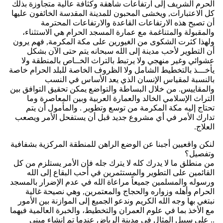
الحرم الشريف إلى ارتفاعات شاهقة وكثافة عالية متجاوزة بذلك
كل الاعتبارات, ويخشى المحبون للمدينة المقدسة الخائفون عليها
أن تصبح هذه الارتفاعات القاعدة والارتفاعات المحترمة
والمقبولة والمتناغمة مع عمارة المسجد الحرام هي الاستثناء،
ولهذا كثرت الشكوى من الغيورين على مكة المكرمة, فهم يرون
أن التطوير لأحب مدينة إلى الله سبحانه يتم حتى الآن بشكل
عشوائي وغير منهجي ولا يرتبط بالتراث الخــاص بالمنطقة ولا
يأخـــذ بالتخطيط الشامل ولا الظروف الخاصة للبلد الحرام خاصة
بالنسبة لمقياس الإنسان الذي يعد الأساس في النسب
والمقاييس. من خلال البساطة والتواضع يمكن تحقيق التوافق بين
التراث الإسلامي الخالد والعمارة العربية وبين المعاصرة وما
تحتاج إليه مكة المكرمة من توسع وتطوير . والمأمول أن يتم
تدارك الأمر في أي مشروع جديد قبل أن يستفحل الأمر ويصعب
العلاج.
لنكن واقعيين أجبنا عن الوضع الراهن للمنطقة المركزية بشفافية
وتفصيل؟
من منطلق ما لا يدرك كله لا يترك جله فإن الأمر يستلزم من كل
القائمين على التطوير والمستثمرين في أحب البقاع إلى الله
ورسوله والمسلمين جميعاً مراعاة الله في عدم الإضرار بالمسجد
الحرام وأهله وزواره والحجاج والمعتمرين, وهي نصيحة غالية
نبتغي بها وجه الله الكريم وندعو الجميع إلى الموازنة بين الأمور
مع الأخذ بما في علوم العمران والتخطيط، والخبرة العالمية فيهما
.. على سبيل المثال في مدينة الرياض عندما تم إنشاء مبنى