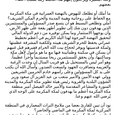
بعضهم.
ما أملك أو تطلعك للنهوض بالنهضة العمرانية في مكة المكرمة
مع الحفاظ على روحانية وهيبة المدينة والحرم المكي الشريف؟
أملي وتطلعي البسيط هو أن يتسع صدر المسؤولين والمستثمرين
الذين يهدفون دون شك إلى تطوير أطهر بقعة على ظهر الأرض،
وأن يوجهوا الاستثمار وما يمكن توفيره من دعم الدولة المالي
لتحقيق النهضة المرجوة لهذا البلد الكريم في أعظم تخطيط
عمراني يحفظ للحرم الشريف هيبته وللكعبة المشرفة عظمتها
ولمكة قدسيتها ويوفر لحجاج بيت الله الحرام فقيرهم قبل غنيهم
أن يسكن في سكينة وطمأنينة فيها مع ما هو مأمول لأهل مكة
وساكنيها، وأن يحقق للمستثمرين ربحاً مستديماً وأجراً عظيماً،
وهو أمر ليس بالمستحيل بل هو قريب المنال إن وجدت الرغبة
والعزيمة وتضافرت الجهود واتسعت الصدور, وأسأل الله أن يكتب
على يد كل المسؤولين وعلى رأسهم خادم الحرمين الشريفين
وولي عهده الأمين والأمير متعب بن عبد العزيز آل سعود وزير
الشؤون البلدية والقروية رئيس هيئة تطوير مكة المكرمة والمدينة
المنورة والمشاعر المقدسة والأمير خالد الفيصل أمير منطقة
مكة المكرمة أعظم ما يهدفون لمكة المكرمة على الوجه الذي
يُرضي الله عنهم وعنا.
نود أن تبين للقارئ بعضا من ملامح التراث المعماري في المنطقة
المركزية لمكة المكرمة في الماضي والحاضر؟
امتازت مكة المكرمة في الماضي بتراث معماري فريد امتزجت