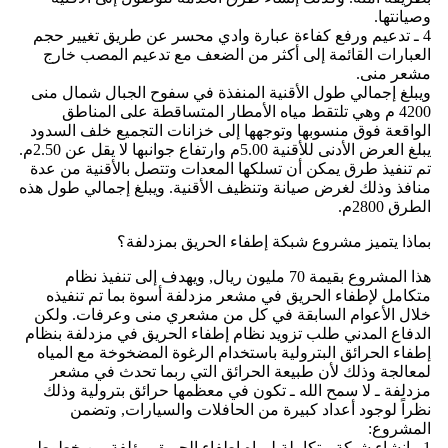
وصيانتها.
4 ـ تدعيم ورفع كفاءة عبارة وادي محسر عن طريق تغيير حجم
العبارات القائمة إلى أكثر من الضعف مع تدعيم المصب خارج
مشعر منى.
ويبلغ إجمالي طول الأقنية المنفذة في سفوح الجبال شمال منى
4200 م وهي تلتقط مياه الأمطار المتساقطة على المناطق
الواقعة فوق منسوبها وتوجهها إلى خزانات التجميع خلف السدود
يبلغ العرض الأدنى للأقنية 5.00م وارتفاع جوانبها لا يقل عن 2.50م.
تم تنفيذ طرق يمكن أن تسلكها المعدات وتتصل بالأقنية من عدة
منافذ وذلك لغرض صيانة وتنظيف الأقنية. ويبلغ إجمالي طول هذه
الطرق 2800م.
بماذا يتميز مشروع شبكة إطفاء الحريق بمزدلفة؟
هذا المشروع بقيمة 70 مليون ريال, ويهدف إلى تنفيذ نظام
متكامل لإطفاء الحريق في مشعر مزدلفة أسوة بما تم تنفيذه
خلال الأعوام السابقة في كل من مشعري منى وعرفات. ولكن
الدفاع المدني طلب تزويد نظام إطفاء الحريق في مزدلفة بنظام
إطفاء الحرائق البترولية باستخدام الرغوة المضخوخة مع المياه
لمعالجة وذلك لأن طبيعة الحرائق التي ربما تحدث في مشعر
مزدلفة ـ لا سمح الله ـ تكون في معظمها حرائق بترولية وذلك
نظراً لوجود أعداد كبيرة من الحافلات والسيارات, وتضمن
المشروع:
1 ـ إنشاء شبكة متكاملة لمياه إطفاء الحريق مؤلفة من خطوط