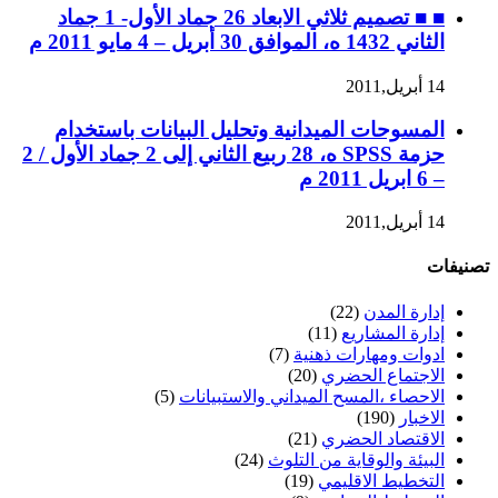
■ ■ تصميم ثلاثي الابعاد 26 جماد الأول- 1 جماد
الثاني 1432 ه، الموافق 30 أبريل – 4 مايو 2011 م
14 أبريل,2011
المسوحات الميدانية وتحليل البيانات باستخدام
حزمة SPSS ه، 28 ربيع الثاني إلى 2 جماد الأول / 2
– 6 ابريل 2011 م
14 أبريل,2011
تصنيفات
إدارة المدن
(22)
إدارة المشاريع
(11)
ادوات ومهارات ذهنية
(7)
الاجتماع الحضري
(20)
الاحصاء ،المسح الميداني والاستبيانات
(5)
الاخبار
(190)
الاقتصاد الحضري
(21)
البيئة والوقاية من التلوث
(24)
التخطيط الاقليمي
(19)