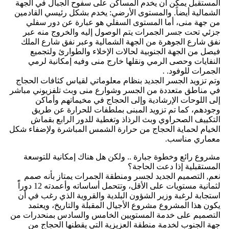
المستقبل يمكن أن يخدم المساكن على سفوح الجبال في الجهة
الشمالية أيضاً. والمستوى الأرضي: يخدم بشكل رئيسي القادمين
من جهة منى، أما المستوى السفلي هو عبارة عن دور سفلي
جزئي تحت جسر الجمرات يتم الوصول إليه والخروج منه عبر
نفق شارع الجوهرة من الجهة الشمالية وعبر نفق شارع الملك
فيصل من الجهة الجنوبية لحالات الإخلاء والطوارئ ولتجميع
النفايات وحصى الرمي ونقلها خارج منى وفيه إمكانية لرمي
الجمرات للوفود. .
وتم تزويد الجسر الجديد بنظام معلوماتي لقياس كثافات الحجاج
في مناطق متعددة من الجسر وشوارع منى وبث تلفزيوني مباشر
إلى اللوحات الإرشادية وإلى الحجاج في مخيماتهم وأماكن
وجودهم، كما تم تزويد المبنى بملطفات للحرارة عن طريق
التكييف الصحراوي وبث الرذاذ وتغطية للدور الرابع بقماش
الخيام لحماية الحجاج من حرارة الشمس المباشرة ولإضفاء شكل
معماري مناسب.
مشروع رائع وخطوة جبارة .. ولكن هل هناك إمكانية للتوسعة
المستقبلية إذا دعت الحاجة؟
نعم, التصميم الجديد لجسر ومنطقة الجمرات يمتاز بأنه صمم
لثمانية مستويات على الأقل، وتتحمل أساساته وأعمدته 12 دوراًً
استجابة لرغبة وزير الشؤون البلدية والقروية الذي رغب في أن
يكون هذا المشروع مشروع الأجيال المقبلة والتاريخ، ويعتمد
التصميم على خدمة المستويين الخامس والسادس بمنحدرات من
جهة الجنوب لخدمة منطقة العزيزية التي يقطنها الحجاج من