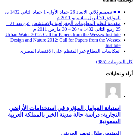
■ ■ تصميم ثلاثي الابعاد 26 جماد الأول- 1 جماد الثاني 1432 ه،
الموافق 30 أبريل – 4 مايو 2011 م
مقدمة لنظم المعلومات الجغرافية والاستشعار عن بعد 21 –
25 ربيع الثاني 1432 ه / 26 – 30 مارس 2011 م
Urban Water 2012: Call for Papers from the Wessex Institute
Design and Nature 2012: Call for Papers from the Wessex
Institute‏
انعكاسات القطاع غير المنظم على الاقتصاد المصرى
كل التدوينات (985)
أراء و تحليلات
استبانة العوامل المؤثرة في استخدامات الأراضي
التجارية: دراسة حالة مدينة الخبر بالمملكة العربية
السعودية
المهندس طلال نويصر الحريقي