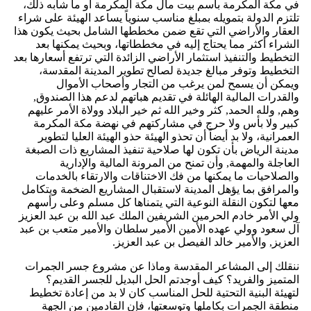
في مكة المكرمة باسم بيت مال مكة المكرمة أو ما شابه ذلك،
تلتزم الدولة بتمويله بمبلغ مناسب سنوياً يساعد الهيئة على شراء
العقار والأراضي التي تقع ضمن مخططها الشامل بحيث يكون هذا
الشراء أكثر مما يحتاج إليه في مخططاتها، وبحيث يمكنها بعد
التخطيط والتنفيذ استثمار الأراضي الزائدة التي ترتفع أسعارها بعد
التخطيط وتوفر مبالغ جديدة لصالح تطوير المدينة المقدسة،
ويمكن أن يسمح لمن يرغب من التجار وأصحاب الأموال
والقدرات المالية الهائلة في تقديم هباتهم لدعم هذا الصندوق,
وهم, ولله الحمد, كثر وخير الله ثم خير البلاد وولاة الأمر عليهم
كبير ولا بأس ولا حرج في مشاركتهم في نهضة مكة المكرمة
العمرانية، ولا بد أيضاً أن تحذو الهيئة حذو الهيئة العليا لتطوير
مدينة الرياض بأن تكون لها صلاحية تنفيذ المشاريع ذات الصبغة
العاجلة والمهمة, وأن تمنح من المرونة المالية والإدارية
والصلاحيات ما يمكنها من فك الاختناقات والارتقاء بالخدمات
والمرافق بما يؤهل المدينة لاستقبال المشاريع الضخمة ويتكامل
معها لتكون النقلة النوعية التي يتمناها كل مسلم وعلى رأسهم
ولي الأمر خادم الحرمين الشريفين الملك عبد الله بن عبد العزيز
آل سعود وولي عهده الأمين الأمير سلطان والأمير متعب بن عبد
العزيز, والأمير خالد الفيصل بن عبد العزيز.
ننقلك إلى المشاعر المقدسة وماذا عن مشروع جسر الجمرات
المتميز والفريد؟ كيف أوجدتم الحل البديل للجسر القديم؟
لتهيئة البنية التحتية للحل المناسب كان لا بد من إعادة تخطيط
منطقة الجمرات بكاملها وتوسعتها، فإن القادمين من الجهة