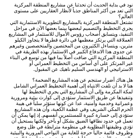
نود في بداية الحديث أن تحدثنا عن مشاريع المنطقة المركزية
التي تعد من أكثر المناطق جذباً لأنظار العقاريين على مستوى
العالم؟
تشتعل المنطقة المركزية بالمشاريع التطويرية الاستثمارية التي
يجري التخطيط والتصميم لبعضها بينما بعضها الآن في مراحل
التنفيذ، ويتسابق أصحاب رؤوس الأموال للاستثمار في المشاريع
العملاقة التي يرتكز معظمها في دائرة قطرها لا يتجاوز الكيلو
مترين، ويتساءل الكثيرون من المختصين والمتخصصين وغيرهم
عن جدوى هذا الاندفاع الكبير في الاستثمار بهذه الطريقة في
المنطقة المركزية التي ضاقت أصلاً بما فيها من توسع في البناء
غير المرتكز على أي أساس من التخطيط العمراني أو
الاستراتيجي أو الهندسي السليم ناهيك عن المقبول.
هل هناك أضرار ستنجم عن هذه المشاريع الضخمة؟
هنا لا بد أن نلفت الانتباه إلى أهمية التخطيط العمراني الشامل
لمكة المكرمة وإلى أن المشاريع التي يجري التخطيط لها
وتنفيذها عن طريق الاستثمار ستؤدي إلى كوارث بيئية ومرورية
وعمرانية وخدمية وأمنية، عدا عن كونها ستؤثر سلباً في هيبة
الحرم المكي الشريف وفي عظمة الكعبة، وأن هذه المشاريع
ستؤدي إلى خسارة كبيرة للمستثمرين أنفسهم, إذ إنها يمكن أن
تعمل في حدود نطاقها الضيق بشكل أو بآخر ولكنها يستحيل أن
تؤدي وظيفتها المطلوبة في منظومة مترابطة في ظل وضع
وظروف قائمة حالياً حرجة للغاية من النواحي المرورية والبيئية