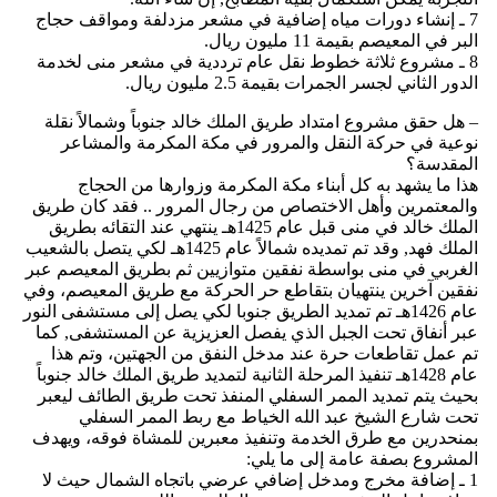
7 ـ إنشاء دورات مياه إضافية في مشعر مزدلفة ومواقف حجاج
البر في المعيصم بقيمة 11 مليون ريال.
8 ـ مشروع ثلاثة خطوط نقل عام ترددية في مشعر منى لخدمة
الدور الثاني لجسر الجمرات بقيمة 2.5 مليون ريال.
– هل حقق مشروع امتداد طريق الملك خالد جنوباً وشمالاً نقلة
نوعية في حركة النقل والمرور في مكة المكرمة والمشاعر
المقدسة؟
هذا ما يشهد به كل أبناء مكة المكرمة وزوارها من الحجاج
والمعتمرين وأهل الاختصاص من رجال المرور .. فقد كان طريق
الملك خالد في منى قبل عام 1425هـ ينتهي عند التقائه بطريق
الملك فهد, وقد تم تمديده شمالاً عام 1425هـ لكي يتصل بالشعيب
الغربي في منى بواسطة نفقين متوازيين ثم بطريق المعيصم عبر
نفقين آخرين ينتهيان بتقاطع حر الحركة مع طريق المعيصم، وفي
عام 1426هـ تم تمديد الطريق جنوبا لكي يصل إلى مستشفى النور
عبر أنفاق تحت الجبل الذي يفصل العزيزية عن المستشفى, كما
تم عمل تقاطعات حرة عند مدخل النفق من الجهتين، وتم هذا
عام 1428هـ تنفيذ المرحلة الثانية لتمديد طريق الملك خالد جنوباً
بحيث يتم تمديد الممر السفلي المنفذ تحت طريق الطائف ليعبر
تحت شارع الشيخ عبد الله الخياط مع ربط الممر السفلي
بمنحدرين مع طرق الخدمة وتنفيذ معبرين للمشاة فوقه، ويهدف
المشروع بصفة عامة إلى ما يلي:
1 ـ إضافة مخرج ومدخل إضافي عرضي باتجاه الشمال حيث لا