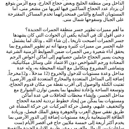
الداخل ومن منطقة الخليج وبعض حجاج الخارج، ومع الزمن يتوقع
أن يزداد عدد الحجاج الساكنين فيها لقربها من مشعر منى، أما
المستويان السابع والثامن فمنحدراتهما تخدم المساكن المقترحة
على الجبال وسفوحها شمال منى.
ما أهم مميزات تطوير جسر منطقة الجمرات الجديدة؟
دعني أقول لك في البداية يكفي أن الحوادث التي كان يشهدها
جسر الجمرات أصبحت تاريخا ـ إن شاء الله ـ وذلك لما يشتمل
عليه الجسر من مميزات كثيرة ومنها أنه تم تطوير المشروع بما
يحقق أداء شعيرة رمي الجمرات ضمن الضوابط الزمنية الشرعية
وبحيث يسير الحجاج حاملين حصياتهم إلى أماكن أحواض الرجم
المعتادة ورجم الشواخص دون الاعتماد على وسائل ميكانيكية،
ويتماشى المشروع ويتكامل مع البيئة المحيطة به، وله عدة
مداخل وعدة مستويات للدخول والخروج (12 مدخلاً ، و12مخرجاً,
إضافة إلى المداخل المتعددة والمخارج المتعددة للدور الأرضي)
تفتيت الكتلة والوصول إلى أقرب نقطة من مكان قدوم الحجاج،
وتوسعة الساحة وإعادة تنظيمها بما يضمن توازن الشوارع مع
مداخل الجسر، وإنشاء محطات للحافلات في عدة أماكن
ومستويات بما يمكّن من إيجاد خطوط ترددية لخدمة الحجاج
والتخفيف عليهم، وفصل حركة المركبات عن حركة المشاة عن
طريق نفقي سوق العرب والجوهرة ونفق الملك فيصل، وزيادة
الطاقة الاستيعابية بأربعة مستويات إضافة إلى الدور الأرضي بما
يخدم أكثر أربعة إلى خمسة ملايين حاج في أقصر الأيام (ست
ساعات) بين الزوال والغروب وعن طريق الإدارة الجيدة والتفويج