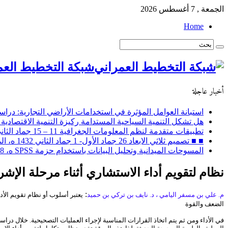
الجمعة , 7 أغسطس 2026
Home
شبكة التخطيط العم
أخبار عاجلة
استبانة العوامل المؤثرة في استخدامات الأراضي التجارية: دراسة
هل تشكل التنمية السياحية المستدامة ركيزة التنمية الاقتصادية 
تطبيقات متقدمة لنظم المعلومات الجغرافية 11 – 15 جماد الثاني 1432 ه، الموافق 14 – 18 مايو 2011 م
■ ■ تصميم ثلاثي الابعاد 26 جماد الأول- 1 جماد الثاني 1432 ه، الموافق 30 أبريل – 4 مايو 2011 م
المسوحات الميدانية وتحليل البيانات باستخدام حزمة SPSS ه، 28 ربيع الثاني إلى 2 جماد الأول / 2 – 6 ابريل 2011 م
نظام لتقويم أداء الاستشاري أثناء مرحلة الإ
:
م
.
علي بن مسفر اليامي ، د
.
نايف بن تركي بن حميد
يعتبر أسلوب أو نظام تقويم الأ
الضعف والقوة
في الأداء ومن ثم يتم اتخاذ القرارات المناسبة لإجراء العمليات التصحيحية
.
خلال دراسة