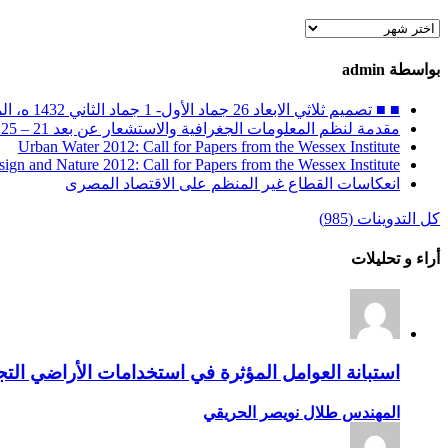
الأرشيف
بواسطة admin
■ ■ تصميم ثلاثي الابعاد 26 جماد الأول- 1 جماد الثاني 1432 ه، الموافق 30 أبريل – 4 مايو 2011 م
مقدمة لنظم المعلومات الجغرافية والاستشعار عن بعد 21 – 25 ربيع الثاني 1432 ه / 26 – 30 مارس 2011 م
Urban Water 2012: Call for Papers from the Wessex Institute
sign and Nature 2012: Call for Papers from the Wessex Institute
انعكاسات القطاع غير المنظم على الاقتصاد المصرى
كل التدوينات (985)
أراء و تحليلات
استبانة العوامل المؤثرة في استخدامات الأراضي التجا
المهندس طلال نويصر الحريقي