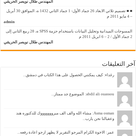
المهندس طلال نويصر الحريقي
■ ■ تصميم ثلاثي الابعاد 26 جماد الأول- 1 جماد الثاني 1432 ه، الموافق 30 أبريل
– 4 مايو 2011 م
admin
المسوحات الميدانية وتحليل البيانات باستخدام حزمة SPSS ه، 28 ربيع الثاني إلى
2 جماد الأول / 2 – 6 ابريل 2011 م
المهندس طلال نويصر الحريقي
آخر التعليقات
رغداء: كيف يمكنني الحصول على هذا الكتاب في دمشق...
abdil ali ouassou: الموضوع جد ممتاز...
Asma osman: مشاء الله والف الف مبروووووووك للدكتوره هند
وعقبالنا نحن يارب...
عمر: الاخوة الكرام المرجو التقرير لا يظهر ارجو اعادة رفعه...