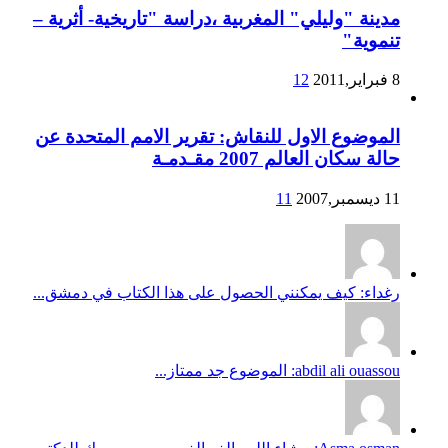
مدينة "وليلي" المغربية ،دراسة "تاريخية- أثرية –
تنموية"
8 فبراير,2011
12
الموضوع الاول للنقاش: تقرير الامم المتحدة عن
حالة سكان العالم 2007 مقـدمـة
11 ديسمبر,2007
11
رغداء: كيف يمكنني الحصول على هذا الكتاب في دمشق...
abdil ali ouassou: الموضوع جد ممتاز...