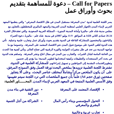
Call for Papers – دعوة للمساهمة بتقديم
بحوث وأوراق عمل
يسر اللجنة العلمية لندوة "مدن المعرفة: مستقبل المدن في ظل الاقتصاد المعرفي" والتي ينظمها المعهد
العربي لإنماء المدن (الجهاز العلمي لمنظمة المدن العربية) والمعهد الماليزي للمخططون بالتعاون مع
مجلس مدينة شاه علم –ماليزيا وأمانة المدينة المنورة – المملكة العربية السعودية. والتي تعقدخلال الفترة
24-26 جمادى الثاني 1428 هـ الموافق
9-11 يوليو 2007م في مدينة
شاه علم – ماليزيا.
دعوة الخبراء
والباحثون والمختصون للمشاركة الفاعلة في الندوة بتقديم بحوث وأوراق عمل وتجارب علمية وعملية.
تأتي
هذه الندوة لتلقي الضوء على موضوع تحول المدن نحو الاقتصاد المعتمد على المعرفة ، وخصوصا مع ما
تواجهه المدينة من تحد في ظل متغيرات العولمة والثورة الرقمية التي تجتاح العالم. وتأتي أهمية هذا الحدث
من الحاجة الماسة لتبادل الخبرات
والتجارب بين المدن في مجال انتاج ونشر المعرفة.
وتساهم هذه الندوة
في بحث آخر المستجدات والتطبيقات وكيفية استخدامها لتطوير المدينة؛ بما يؤدي إلى تحسين
للمشاركة العلمية في الندوة،
وتطويرالخدمات المقدمة إلى المواطنين و تسهيل إجراءاتهم.
تشترط اللجنة العلمية تزويدها بملخص البحث/ورقة العمل وفق النموذج المرفق،
على
أن يكون الملخص مركزاً وشاملاً لمختلف عناصر البحث،
وعلى ألا يتجاوز
صفحتين (ورق حجم
A4
) علماً بأن جميع الملخصات التي ترد اللجنة سيتم تقييمها
وفق الأسس العلمية المتبعة في المعهد العربي لإنماء المدن.
المحــــــاور العلمية:
الإقتصاد المعتمد على المعرفة
دور التقنية في بناء مدن
المعرفة
التحول المؤسسي وبناء رأس المال
الشراكة من أجل التنمية
البشري والمعرفي
تجارب عربية وعالمية