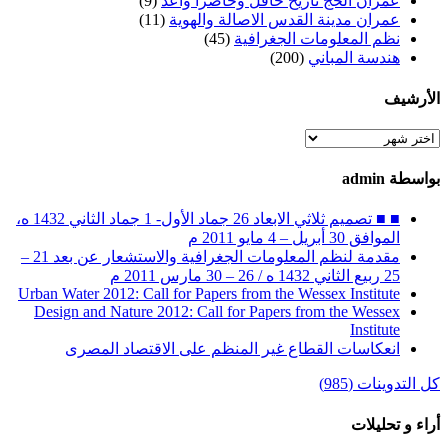
عمران الحج تاريخ حافل وحاضرا واعد
(9)
عمران مدينة القدس الاصالة والهوية
(11)
نظم المعلومات الجغرافية
(45)
هندسة المباني
(200)
الأرشيف
الأرشيف
بواسطة admin
■ ■ تصميم ثلاثي الابعاد 26 جماد الأول- 1 جماد الثاني 1432 ه،
الموافق 30 أبريل – 4 مايو 2011 م
مقدمة لنظم المعلومات الجغرافية والاستشعار عن بعد 21 –
25 ربيع الثاني 1432 ه / 26 – 30 مارس 2011 م
Urban Water 2012: Call for Papers from the Wessex Institute
Design and Nature 2012: Call for Papers from the Wessex
Institute‏
انعكاسات القطاع غير المنظم على الاقتصاد المصرى
كل التدوينات (985)
أراء و تحليلات