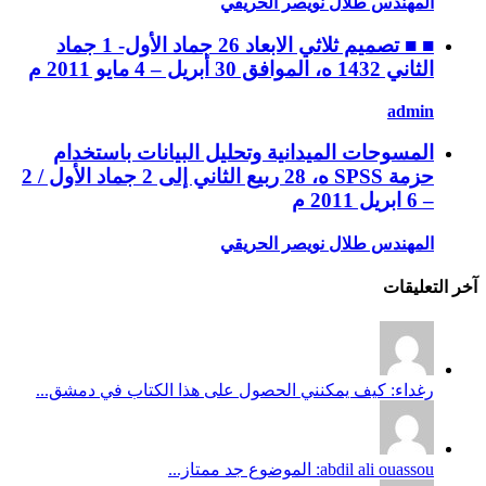
المهندس طلال نويصر الحريقي
■ ■ تصميم ثلاثي الابعاد 26 جماد الأول- 1 جماد
الثاني 1432 ه، الموافق 30 أبريل – 4 مايو 2011 م
admin
المسوحات الميدانية وتحليل البيانات باستخدام
حزمة SPSS ه، 28 ربيع الثاني إلى 2 جماد الأول / 2
– 6 ابريل 2011 م
المهندس طلال نويصر الحريقي
آخر التعليقات
رغداء: كيف يمكنني الحصول على هذا الكتاب في دمشق...
abdil ali ouassou: الموضوع جد ممتاز...