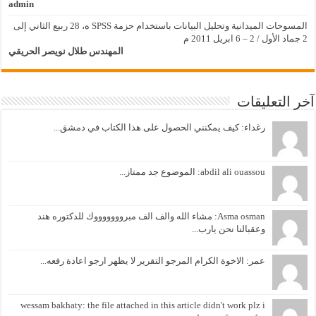
admin
المسوحات الميدانية وتحليل البيانات باستخدام حزمة SPSS ه، 28 ربيع الثاني إلى
2 جماد الأول / 2 – 6 ابريل 2011 م
المهندس طلال نويصر الحريقي
آخر التعليقات
رغداء: كيف يمكنني الحصول على هذا الكتاب في دمشق...
abdil ali ouassou: الموضوع جد ممتاز...
Asma osman: مشاء الله والف الف مبروووووووك للدكتوره هند
وعقبالنا نحن يارب...
عمر: الاخوة الكرام المرجو التقرير لا يظهر ارجو اعادة رفعه...
wessam bakhaty: the file attached in this article didn't work plz i