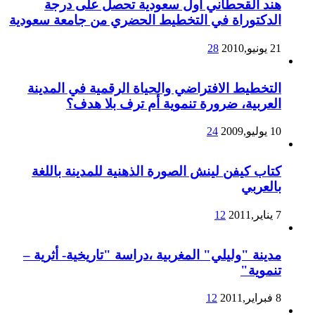
هند القحطاني أول سعودية تحصل على درجة
الدكتوراة في التخطيط الحضري من جامعة سعودية
21 يونيو,2010
28
التخطيط الافتراضي والحياة الرقمية في المدينة
العربية، ضرورة تنموية أم ترف بلا هدف؟
10 يوليو,2009
24
كتاب كيفن لينش الصورة الذهنية للمدينة باللغة
بالعربي
7 يناير,2011
12
مدينة "وليلي" المغربية ،دراسة "تاريخية- أثرية –
تنموية"
8 فبراير,2011
12