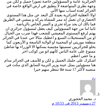
الجزائرية عامة و المسؤولين خاصة تصورا جميل و لكن من
وجهة نظري المتواضعة لا ينطبق في ارض الواقع خاصة في
الجزائر لعدة اسباب منها الأتي
اولا/ العقلية الجزائرية بعيدة كل البعد عن مثل هذا المستوى
الحضاري ان تعمل له ممر للمشاة يتركه و يمشي في الطريق
فما بالك ان يجد مرأة تجري و الممر الخاص بالرياضة .
ثانيا اما من جهة المسؤولين كيف يعقل لمسؤول جزائري ان
يهتم لرفع المستوى المعيشي للشعب فهذا ضرب من الخيال
او من المستحيلات السبع و اعطيك مثالا حي عندنا في الجزائر
منطقة موريتي او المحمية او الولاية التاسعة و الأربعون كما
يحلو للجزائريين تسميتها محيمية يسكنها الا الوزراء بها شاطئ
ممنوع على عامة الناس كأنهم اتو من كوكب اخر
و ما خفي اعظم
اشكرك على حلمك الجميل و لكن و للآسف في الجزائر مدام
هنا مسؤولين بمثل عينة وزير التربية السابق الذي مكث في
منصبه لأكثر 17 سنة فلا تنتظر منهم خيرا
رد
د. محمد الحجوري
27 ديسمبر,2013 في 10:53 م