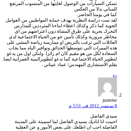
تتمكن السيارات من الوصول لغايتها من المنسوب المرتفع
للمباني بدلا من العكس
كما في يومنا الحاضر.
لقد تمت دراسة النظرية بهدف حماية المواطنين من العوامل
الجوية كما ذكر وكذلك اعطاء ابناءنا المترددين للمدارس
التحرك بحرية على طرق المشاة دون اعتراضهم من اي
مخاطر مرورية وكذلك تأمين جو من الحياة الاجتماعية لدى
العائلات التي ترغب بالتريض او ممارسة رياضة المشي على
هذه الممرات التي تتوسطها الحدائق ونوافير الياه مما يجاب
السعادة لكل من هو مقيم كان ام زائرا. ولنكن اول من يدعو
لتطوير الحياة الاجتماعية كما ندعو لتطويرالبنية العمرانية ايضا.
بقلم الاستشاري المهندس/ عماد عيتاني .
رد
jasmine
8 سبتمبر,2012 في 5:51 م
سيدي الفاضل
احببت انا اناديك بسيدي الفاضل لما اسميتة على المدينة
الفاضلة احب ان اطلعك على بعض الأمور و عن العقلية