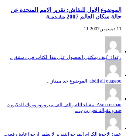
الموضوع الاول للنقاش: تقرير الامم المتحدة عن
حالة سكان العالم 2007 مقـدمـة
11 ديسمبر,2007
11
رغداء: كيف يمكنني الحصول على هذا الكتاب في دمشق...
abdil ali ouassou: الموضوع جد ممتاز...
Asma osman: مشاء الله والف الف مبروووووووك للدكتوره
هند وعقبالنا نحن يارب...
عمر: الاخوة الكرام المرجو التقرير لا يظهر ارجو اعادة رفعه...