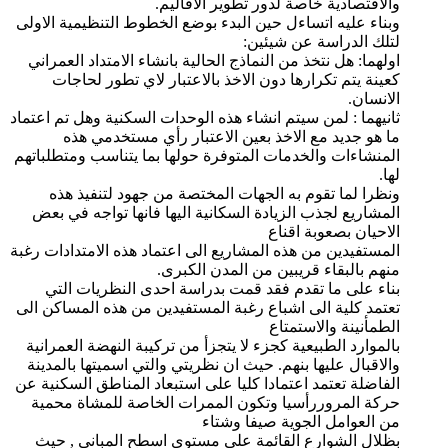
والاقتصادية خاصة لدور تطوير الاقاليم.
وبناء عليه اتساءل حين البدء بوضع الخطوط التنظيمية الاولى
لتلك الدراسة عن شيئين:
اولهما: هل نتخذ من النماذج الحالية بانشاء الامتداد العمراني
كعينة يتم تكرارها دون الاخذ بالاعتبار لاي تطور لحاجات
الانسان.
ثانيهما : لمن سيتم انشاء هذه الوحدات السكنية وهل تم اعتماد
ما هو جديد مع الاخذ بعين الاعتبار رأي مستخدمي هذه
المنشاءات والخدمات المتوفرة حولها بما يتناسب ومتطلباتهم
لها.
ونظرا لما تقوم به الجهات المختصة من جهود لتنفيذ هذه
المشاريع لجذب الزيادة السكانية اليها فانها تواجه في بعض
الاحيان بصعوبة اقناع
المستفيدين من هذه المشاريع الى اعتماد هذه الامتدادات رغبة
منهم بالبقاء قريبين من المدن الكبرى.
بناء على ما تقدم فقد قمت بدراسة احدى النظريات التي
تعتمد كلية الى اشباع رغبة المستفيدين من هذه المساكن الى
الطمأنينة والاستمتاع
بالموارد الطبيعية كجزء لا يتجزأ من تركيبة النهضة العمرانية
والاقبال عليها بنهم. حيث ان نظريتي والتي اسميتها بالمدينة
الفاضلة تعتمد اعتمادا كليا على استبعاد المناطق السكنية عن
حركة المروررأسيا وتكون الممرات الخاصة للمشاة محمية
من العوامل الجوية صيفا وشتاء
بظلال الشوارع القائمة على مستوى اسطح المباني , حيث