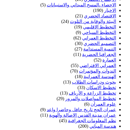
الاحصاء ،المسح الميداني والاستبيانات
(5)
الاخبار
(190)
الاقتصاد الحضري
(21)
البيئة والوقاية من التلوث
(24)
التخطيط الاقليمي
(19)
التخطيط السياحي
(9)
التخطيط العمراني
(62)
التصميم الحضري
(30)
التنمية المستدامة
(27)
الجغرافيا الحضرية
(11)
العمارة
(52)
العمراني الافتراضي
(55)
الندوات والمؤتمرات
(70)
الهندسة العمرانية
(18)
بحوث ودراسات الطلاب
(13)
تخطيط الاسكان
(33)
تخطيط الزراعة و الأرياف
(13)
تخطيط المواصلات والمرور
(29)
علوم العمران
(6)
عمران الحج تاريخ حافل وحاضرا واعد
(9)
عمران مدينة القدس الاصالة والهوية
(11)
نظم المعلومات الجغرافية
(45)
هندسة المباني
(200)