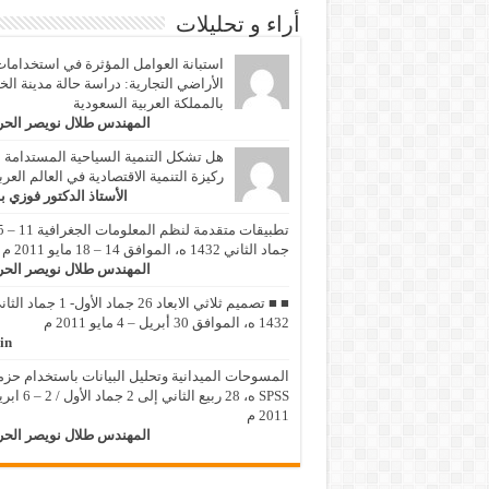
أراء و تحليلات
استبانة العوامل المؤثرة في استخداما
الأراضي التجارية: دراسة حالة مدينة الخ
بالمملكة العربية السعودية
المهندس طلال نويصر الح
هل تشكل التنمية السياحية المستدامة
ركيزة التنمية الاقتصادية في العالم العر
الأستاذ الدكتور فوزي ب
تطبيقات متقد
جماد الثاني 1432 ه، الموافق 14 – 18 مايو 2011 م
المهندس طلال نويصر الح
■ ■ تصميم ثلاثي الابعاد 26 جماد الأول- 1 جماد
1432 ه، الموافق 30 أبريل – 4 مايو 2011 م
in
المسوحات الميدانية وتحليل البيانات باستخدام حزم
SPSS ه، 28 ربيع الثاني إلى 2 جماد 
2011 م
المهندس طلال نويصر الح