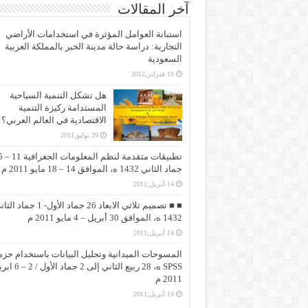
آخر المقالات
استبانة العوامل المؤثرة في استخدامات الأراضي
التجارية: دراسة حالة مدينة الخبر بالمملكة العربية
السعودية
19 فبراير,2012
هل تشكل التنمية السياحية
المستدامة ركيزة التنمية
الاقتصادية في العالم العربي؟
29 يوليو,2011
تطبيقات متقد
جماد الثاني 1432 ه، الموافق 14 – 18 مايو 2011 م
14 أبريل,2011
■ ■ تصميم ثلاثي الابعاد 26 جماد الأول- 1 جماد
1432 ه، الموافق 30 أبريل – 4 مايو 2011 م
14 أبريل,2011
المسوحات الميدانية وتحليل البيانات باستخدام حزم
SPSS ه، 28 ربيع الثاني إلى 2 جماد 
2011 م
14 أبريل,2011