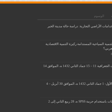
الوسوم
دامات الأراضي التجارية: دراسة حالة مدينة الخبر
مية السياحية المستدامة ركيزة التنمية الاقتصادية
لعربي؟
تطبيقات متقدمة لنظم المعلومات الجغرافية 11 – 15 جماد الثاني 1432 ه، الموافق 14
■ ■ تصميم ثلاثي الابعاد 26 جماد الأول- 1 جماد الثاني 1432 ه، الموافق 30 أبريل – 4
المسوحات الميدانية وتحليل البيانات باستخدام حزمة SPSS ه، 28 ربيع الثاني إلى 2