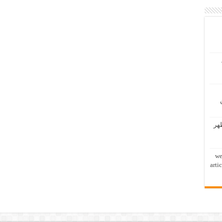
ظهر
we
arti