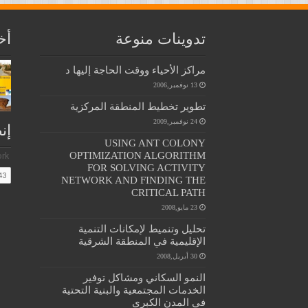
تدوينات منوعة
أخ
مراكز الأحياء ووقت الحاجة إليها د
13 نوفمبر,2006
تطوير تخطيط المنطقة المركزية
24 نوفمبر,2009
إن
USING ANT COLONY
OPTIMIZATION ALGORITHM
FOR SOLVING ACTIVITY
NETWORK AND FINDING THE
CRITICAL PATH
23 مايو,2008
تحليل وتنميط لإمكانات التنمية
الإقليمية في المنطقة الشرقية
30 أبريل,2008
النمو السكاني ومشاكل توفير
الخدمات المجتمعية والبنية التحتية
في المدن الكبرى