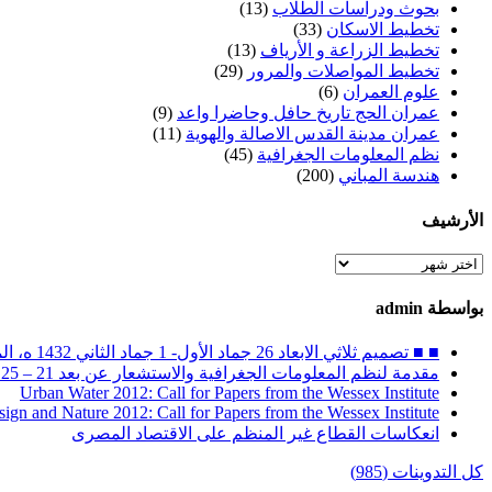
بحوث ودراسات الطلاب
(13)
تخطيط الاسكان
(33)
تخطيط الزراعة و الأرياف
(13)
تخطيط المواصلات والمرور
(29)
علوم العمران
(6)
عمران الحج تاريخ حافل وحاضرا واعد
(9)
عمران مدينة القدس الاصالة والهوية
(11)
نظم المعلومات الجغرافية
(45)
هندسة المباني
(200)
الأرشيف
الأرشيف
بواسطة admin
■ ■ تصميم ثلاثي الابعاد 26 جماد الأول- 1 جماد الثاني 1432 ه، الموافق 30 أبريل – 4 مايو 2011 م
مقدمة لنظم المعلومات الجغرافية والاستشعار عن بعد 21 – 25 ربيع الثاني 1432 ه / 26 – 30 مارس 2011 م
Urban Water 2012: Call for Papers from the Wessex Institute
sign and Nature 2012: Call for Papers from the Wessex Institute
انعكاسات القطاع غير المنظم على الاقتصاد المصرى
كل التدوينات (985)