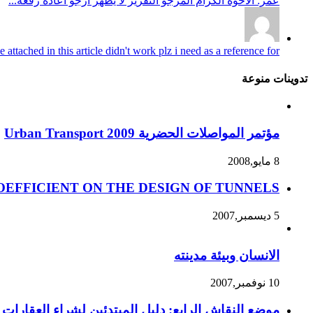
عمر: الاخوة الكرام المرجو التقرير لا يظهر ارجو اعادة رفعه...
attached in this article didn't work plz i need as a reference for...
تدوينات منوعة
مؤتمر المواصلات الحضرية Urban Transport 2009
8 مايو,2008
OEFFICIENT ON THE DESIGN OF TUNNELS
5 ديسمبر,2007
الانسان وبيئة مدينته
10 نوفمبر,2007
موضع النقاش الرابع: دليل المبتدئين لشراء العقارات 