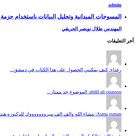
admin
المسوحات الميدانية وتحليل البيانات باستخدام حزمة SPSS ه، 28 ربيع الثاني إلى 2 جماد الأول / 2 – 6 ابريل 2011 م
المهندس طلال نويصر الحريقي
آخر التعليقات
رغداء: كيف يمكنني الحصول على هذا الكتاب في دمشق...
abdil ali ouassou: الموضوع جد ممتاز...
Asma osman: مشاء الله والف الف مبروووووووك للدكتوره هند وعقبالنا نحن يارب...