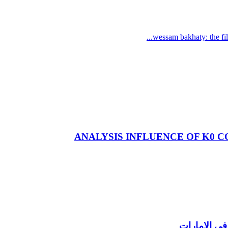
wessam bakhaty: the file 
ANALYSIS INFLUENCE OF K0 C
في الإمارات