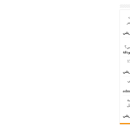
ت
بر
ريقي
بي؟
ودقة
مة لنظم المعلومات الجغرافية 11 – 15
ريقي
 الثاني
adm
ة
الأول / 2 – 6 ابريل
ريقي