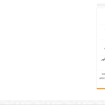
ظهر
we
arti