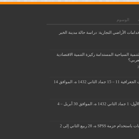
الوسوم
دامات الأراضي التجارية: دراسة حالة مدينة الخبر
مية السياحية المستدامة ركيزة التنمية الاقتصادية
لعربي؟
تطبيقات متقدمة لنظم المعلومات الجغرافية 11 – 15 جماد الثاني 1432 ه، الموافق 14
■ ■ تصميم ثلاثي الابعاد 26 جماد الأول- 1 جماد الثاني 1432 ه، الموافق 30 أبريل – 4
المسوحات الميدانية وتحليل البيانات باستخدام حزمة SPSS ه، 28 ربيع الثاني إلى 2