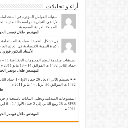
أراء و تحليلات
استبانة العوامل المؤثرة في استخداما
الأراضي التجارية: دراسة حالة مدينة الخ
بالمملكة العربية السعودية
المهندس طلال نويصر الح
هل تشكل التنمية السياحية المستدامة
ركيزة التنمية الاقتصادية في العالم العر
الأستاذ الدكتور فوزي ب
تطبيقات متقد
جماد الثاني 1432 ه، الموافق 14 – 18 مايو 2011 م
المهندس طلال نويصر الح
■ ■ تصميم ثلاثي الابعاد 26 جماد الأول- 1 جماد
1432 ه، الموافق 30 أبريل – 4 مايو 2011 م
in
المسوحات الميدانية وتحليل البيانات باستخدام حزم
SPSS ه، 28 ربيع الثاني إلى 2 جماد 
2011 م
المهندس طلال نويصر الح