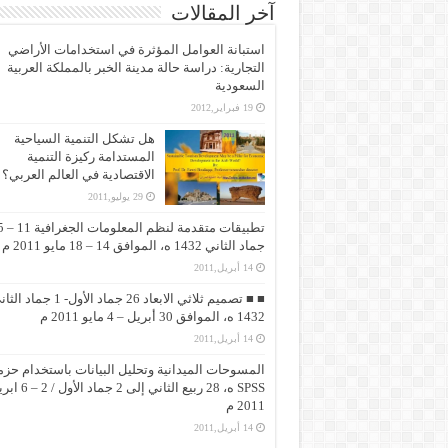
آخر المقالات
استبانة العوامل المؤثرة في استخدامات الأراضي
التجارية: دراسة حالة مدينة الخبر بالمملكة العربية
السعودية
19 فبراير,2012
هل تشكل التنمية السياحية
المستدامة ركيزة التنمية
الاقتصادية في العالم العربي؟
29 يوليو,2011
تطبيقات متقد
جماد الثاني 1432 ه، الموافق 14 – 18 مايو 2011 م
14 أبريل,2011
■ ■ تصميم ثلاثي الابعاد 26 جماد الأول- 1 جماد
1432 ه، الموافق 30 أبريل – 4 مايو 2011 م
14 أبريل,2011
المسوحات الميدانية وتحليل البيانات باستخدام حزم
SPSS ه، 28 ربيع الثاني إلى 2 جماد 
2011 م
14 أبريل,2011