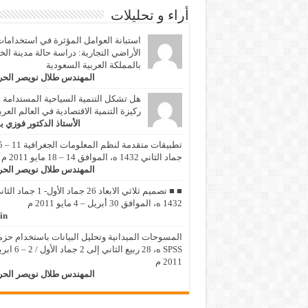
أراء و تحليلات
استبانة العوامل المؤثرة في استخداما
الأراضي التجارية: دراسة حالة مدينة الخ
بالمملكة العربية السعودية
المهندس طلال نويصر الح
هل تشكل التنمية السياحية المستدامة
ركيزة التنمية الاقتصادية في العالم العر
الأستاذ الدكتور فوزي ب
تطبيقات متقد
جماد الثاني 1432 ه، الموافق 14 – 18 مايو 2011 م
المهندس طلال نويصر الح
■ ■ تصميم ثلاثي الابعاد 26 جماد الأول- 1 جماد
1432 ه، الموافق 30 أبريل – 4 مايو 2011 م
in
المسوحات الميدانية وتحليل البيانات باستخدام حزم
SPSS ه، 28 ربيع الثاني إلى 2 جماد 
2011 م
المهندس طلال نويصر الح