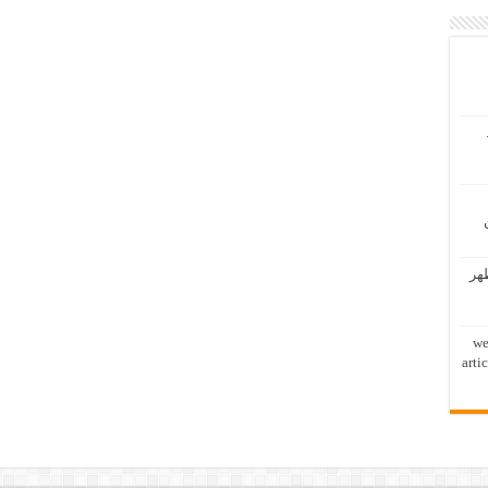
ظهر
we
arti