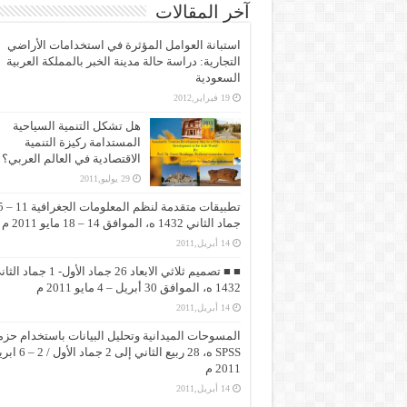
آخر المقالات
استبانة العوامل المؤثرة في استخدامات الأراضي
التجارية: دراسة حالة مدينة الخبر بالمملكة العربية
السعودية
19 فبراير,2012
هل تشكل التنمية السياحية
المستدامة ركيزة التنمية
الاقتصادية في العالم العربي؟
29 يوليو,2011
تطبيقات متقد
جماد الثاني 1432 ه، الموافق 14 – 18 مايو 2011 م
14 أبريل,2011
■ ■ تصميم ثلاثي الابعاد 26 جماد الأول- 1 جماد
1432 ه، الموافق 30 أبريل – 4 مايو 2011 م
14 أبريل,2011
المسوحات الميدانية وتحليل البيانات باستخدام حزم
SPSS ه، 28 ربيع الثاني إلى 2 جماد 
2011 م
14 أبريل,2011