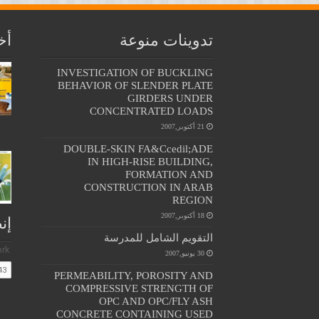
تدوينات منوعة
أخ
INVESTIGATION OF BUCKLING
BEHAVIOR OF SLENDER PLATE
GIRDERS UNDER
CONCENTRATED LOADS
21 أكتوبر,2007
DOUBLE-SKIN FA&Ccedil;ADE
IN HIGH-RISE BUILDING,
FORMATION AND
CONSTRUCTION IN ARAB
REGION
18 أكتوبر,2007
إن
التقويم الشامل للمدرسة
30 يونيو,2007
PERMEABILITY, POROSITY AND
COMPRESSIVE STRENGTH OF
OPC AND OPC/FLY ASH
CONCRETE CONTAINING USED