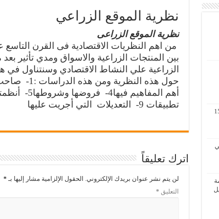
نظرية الموقع الزراعي
نظرية الموقع الزراعى
من اهم النظريات الاقتصادية فى القرن التاسع
بين المنتجات الزراعية والاسواق ومدي تأثير بعد
الزراعية علي النشاط الاقتصادي
وسنتناول في ه
حول هذه النظرية ومن هذه الدراسات :
1-
صاحب 
أهم المفاهيم فيها
4-
فروضها وشروطها
5-
أنظمت
تطبيقات
9-
التعديلات
التي أجريت عليها
مة لنظم المعلومات الجغرافية 11 – 15
 الثاني
اترك تعليقاً
لن يتم نشر عنوان بريدك الإلكتروني.
الحقول الإلزامية مشار إليها بـ
*
ة
الأول / 2 – 6 ابريل
التعليق
*