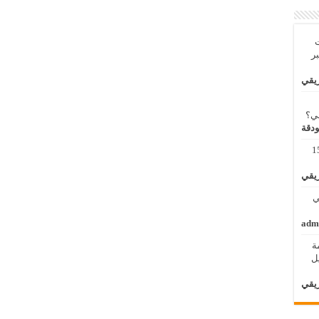
ت
بر
ريقي
بي؟
ودقة
مة لنظم المعلومات الجغرافية 11 – 15
ريقي
 الثاني
adm
ة
الأول / 2 – 6 ابريل
ريقي