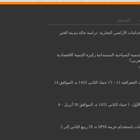
الوسوم
دامات الأراضي التجارية: دراسة حالة مدينة الخبر
مية السياحية المستدامة ركيزة التنمية الاقتصادية
لعربي؟
تطبيقات متقدمة لنظم المعلومات الجغرافية 11 – 15 جماد الثاني 1432 ه، الموافق 14
■ ■ تصميم ثلاثي الابعاد 26 جماد الأول- 1 جماد الثاني 1432 ه، الموافق 30 أبريل – 4
المسوحات الميدانية وتحليل البيانات باستخدام حزمة SPSS ه، 28 ربيع الثاني إلى 2