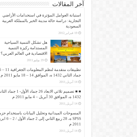
آخر المقالات
استبانة العوامل المؤثرة في استخدامات الأراضي
التجارية: دراسة حالة مدينة الخبر بالمملكة العربية
السعودية
19 فبراير,2012
هل تشكل التنمية السياحية
المستدامة ركيزة التنمية
الاقتصادية في العالم العربي؟
29 يوليو,2011
تطبيقات متقد
جماد الثاني 1432 ه، الموافق 14 – 18 مايو 2011 م
14 أبريل,2011
■ ■ تصميم ثلاثي الابعاد 26 جماد الأول- 1 جماد
1432 ه، الموافق 30 أبريل – 4 مايو 2011 م
14 أبريل,2011
المسوحات الميدانية وتحليل البيانات باستخدام حزم
SPSS ه، 28 ربيع الثاني إلى 2 جماد 
2011 م
14 أبريل,2011