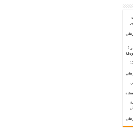
ت
بر
ريقي
بي؟
ودقة
مة لنظم المعلومات الجغرافية 11 – 15
ريقي
 الثاني
adm
ة
الأول / 2 – 6 ابريل
ريقي