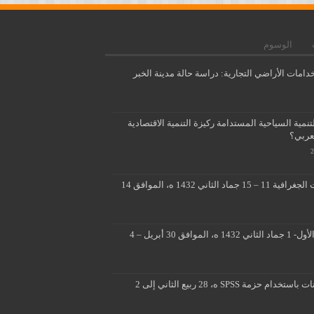
الوسوم
دامات الأراضي التجارية: دراسة حالة مدينة الخبر
مية السياحية المستدامة ركيزة التنمية الاقتصادية
لعربي؟
تطبيقات متقدمة لنظم المعلومات الجغرافية 11 – 15 جماد الثاني 1432 ه، الموافق 14
■ ■ تصميم ثلاثي الابعاد 26 جماد الأول- 1 جماد الثاني 1432 ه، الموافق 30 أبريل – 4
المسوحات الميدانية وتحليل البيانات باستخدام حزمة SPSS ه، 28 ربيع الثاني إلى 2