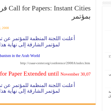
 Cities
بمؤتمر
l, 2008
أعلنت اللجنة
المنظمة
للمؤتمر عن تم
لمؤتمر
الشارقة إلى نهاية هذا
banism in the Arab World
مة لنظم المعلومات الجغرافية 11 – 15
http://csaar-center.org/conference/2008A/index.htm
 for Paper Extended until
November 30,07
 الثاني
أعلنت اللجنة
المنظمة
للمؤتمر عن تم
لمؤتمر
الشارقة إلى نهاية هذا
ة
الأول / 2 – 6 ابريل