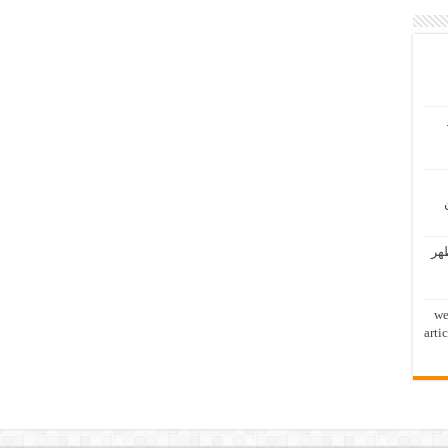
ظهر
we
arti