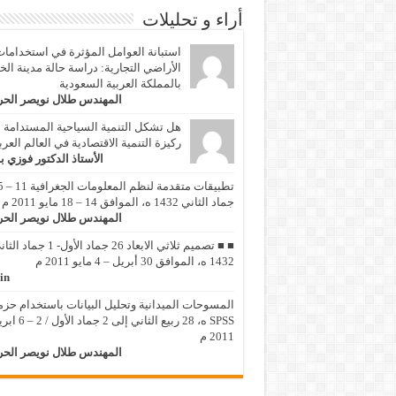
أراء و تحليلات
استبانة العوامل المؤثرة في استخداما
الأراضي التجارية: دراسة حالة مدينة الخ
بالمملكة العربية السعودية
المهندس طلال نويصر الح
هل تشكل التنمية السياحية المستدامة
ركيزة التنمية الاقتصادية في العالم العر
الأستاذ الدكتور فوزي ب
تطبيقات متقد
جماد الثاني 1432 ه، الموافق 14 – 18 مايو 2011 م
المهندس طلال نويصر الح
■ ■ تصميم ثلاثي الابعاد 26 جماد الأول- 1 جماد
1432 ه، الموافق 30 أبريل – 4 مايو 2011 م
in
المسوحات الميدانية وتحليل البيانات باستخدام حزم
SPSS ه، 28 ربيع الثاني إلى 2 جماد 
2011 م
المهندس طلال نويصر الح