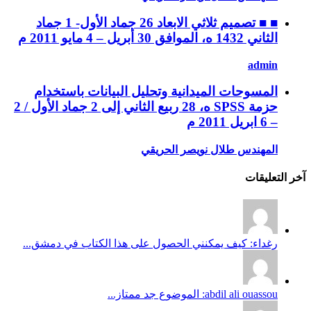
■ ■ تصميم ثلاثي الابعاد 26 جماد الأول- 1 جماد
الثاني 1432 ه، الموافق 30 أبريل – 4 مايو 2011 م
admin
المسوحات الميدانية وتحليل البيانات باستخدام
حزمة SPSS ه، 28 ربيع الثاني إلى 2 جماد الأول / 2
– 6 ابريل 2011 م
المهندس طلال نويصر الحريقي
آخر التعليقات
رغداء: كيف يمكنني الحصول على هذا الكتاب في دمشق...
abdil ali ouassou: الموضوع جد ممتاز...