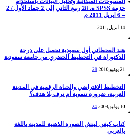
المسوحات الميدانية وتحليل البيانات باستخدام
حزمة SPSS ه، 28 ربيع الثاني إلى 2 جماد الأول / 2
– 6 ابريل 2011 م
14 أبريل,2011
هند القحطاني أول سعودية تحصل على درجة
الدكتوراة في التخطيط الحضري من جامعة سعودية
21 يونيو,2010
28
التخطيط الافتراضي والحياة الرقمية في المدينة
العربية، ضرورة تنموية أم ترف بلا هدف؟
10 يوليو,2009
24
كتاب كيفن لينش الصورة الذهنية للمدينة باللغة
بالعربي