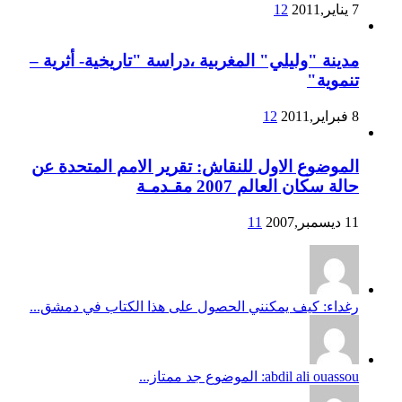
7 يناير,2011
12
مدينة "وليلي" المغربية ،دراسة "تاريخية- أثرية –
تنموية"
8 فبراير,2011
12
الموضوع الاول للنقاش: تقرير الامم المتحدة عن
حالة سكان العالم 2007 مقـدمـة
11 ديسمبر,2007
11
رغداء: كيف يمكنني الحصول على هذا الكتاب في دمشق...
abdil ali ouassou: الموضوع جد ممتاز...