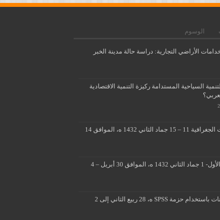
الوسوم
دامات الأراضي التجارية: دراسة حالة مدينة الخبر
مية السياحية المستدامة ركيزة التنمية الاقتصادية
لعربي؟
تطبيقات متقدمة لنظم المعلومات الجغرافية 11 – 15 جماد الثاني 1432 ه، الموافق 14
■ ■ تصميم ثلاثي الابعاد 26 جماد الأول- 1 جماد الثاني 1432 ه، الموافق 30 أبريل – 4
المسوحات الميدانية وتحليل البيانات باستخدام حزمة SPSS ه، 28 ربيع الثاني إلى 2