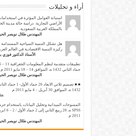
أراء و تحليلات
استبانة العوامل المؤثرة في استخداما
الأراضي التجارية: دراسة حالة مدينة الخ
بالمملكة العربية السعودية
المهندس طلال نويصر الح
هل تشكل التنمية السياحية المستدامة
ركيزة التنمية الاقتصادية في العالم العر
الأستاذ الدكتور فوزي ب
تطبيقات متقد
جماد الثاني 1432 ه، الموافق 14 – 18 مايو 2011 م
المهندس طلال نويصر الح
■ ■ تصميم ثلاثي الابعاد 26 جماد الأول- 1 جماد
1432 ه، الموافق 30 أبريل – 4 مايو 2011 م
in
المسوحات الميدانية وتحليل البيانات باستخدام حزم
SPSS ه، 28 ربيع الثاني إلى 2 جماد 
2011 م
المهندس طلال نويصر الح