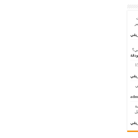
ت
بر
ريقي
بي؟
ودقة
مة لنظم المعلومات الجغرافية 11 – 15
ريقي
 الثاني
adm
ة
الأول / 2 – 6 ابريل
ريقي