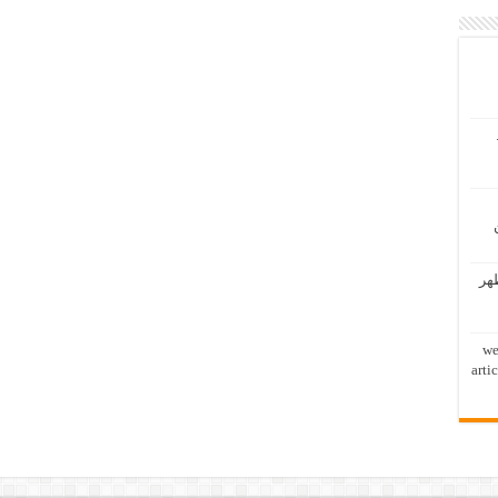
ظهر
we
arti