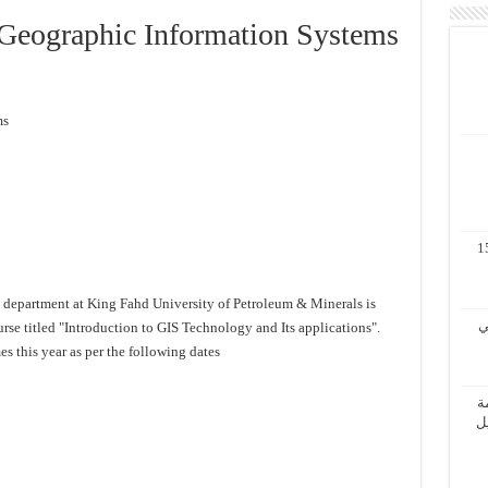
 Geographic Information Systems
Introduction to Geographic Information Systems
مة لنظم المعلومات الجغرافية 11 – 15
department at King Fahd University of Petroleum & Minerals is
 الثاني
rse titled "Introduction to GIS Technology and Its applications".
s this year as per the following dates:
ة
الأول / 2 – 6 ابريل