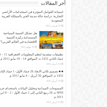
آخر المقالات
استبانة العوامل المؤثرة في استخدامات الأراضي
التجارية: دراسة حالة مدينة الخبر بالمملكة العربية
السعودية
19 فبراير,2012
هل تشكل التنمية السياحية
المستدامة ركيزة التنمية
الاقتصادية في العالم العربي؟
29 يوليو,2011
تطبيقات متقد
جماد الثاني 1432 ه، الموافق 14 – 18 مايو 2011 م
14 أبريل,2011
■ ■ تصميم ثلاثي الابعاد 26 جماد الأول- 1 جماد
1432 ه، الموافق 30 أبريل – 4 مايو 2011 م
14 أبريل,2011
المسوحات الميدانية وتحليل البيانات باستخدام حزم
SPSS ه، 28 ربيع الثاني إلى 2 جماد 
2011 م
14 أبريل,2011