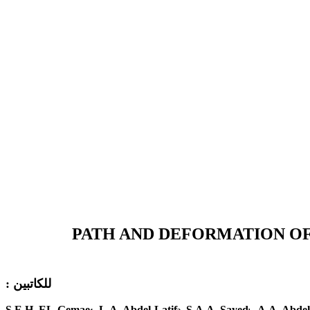
PATH AND DEFORMATION OF
للكاتبين :
S.E.H. EL-Gemae
, L.A. Abdel-Latif
, S.A.A. Sayed
, A.A. Abde