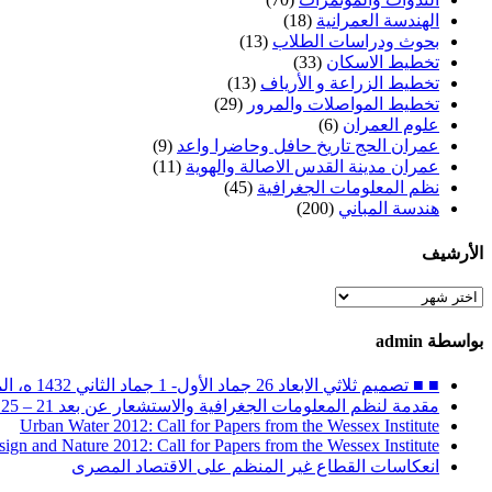
الهندسة العمرانية
(18)
بحوث ودراسات الطلاب
(13)
تخطيط الاسكان
(33)
تخطيط الزراعة و الأرياف
(13)
تخطيط المواصلات والمرور
(29)
علوم العمران
(6)
عمران الحج تاريخ حافل وحاضرا واعد
(9)
عمران مدينة القدس الاصالة والهوية
(11)
نظم المعلومات الجغرافية
(45)
هندسة المباني
(200)
الأرشيف
الأرشيف
بواسطة admin
■ ■ تصميم ثلاثي الابعاد 26 جماد الأول- 1 جماد الثاني 1432 ه، الموافق 30 أبريل – 4 مايو 2011 م
مقدمة لنظم المعلومات الجغرافية والاستشعار عن بعد 21 – 25 ربيع الثاني 1432 ه / 26 – 30 مارس 2011 م
Urban Water 2012: Call for Papers from the Wessex Institute
sign and Nature 2012: Call for Papers from the Wessex Institute
انعكاسات القطاع غير المنظم على الاقتصاد المصرى