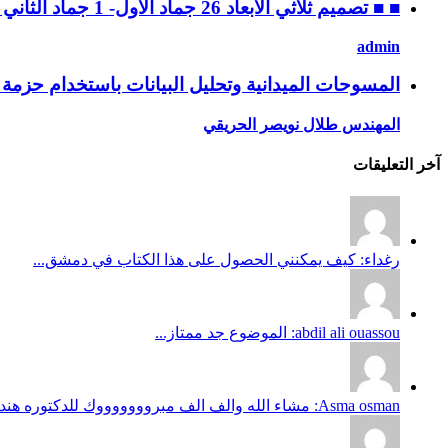
■ ■ تصميم ثلاثي الابعاد 26 جماد الأول- 1 جماد الثاني 1432 ه، الموافق 30 أبريل – 4 مايو 2011 م
admin
المسوحات الميدانية وتحليل البيانات باستخدام حزمة SPSS ه، 28 ربيع الثاني إلى 2 جماد الأول / 2 – 6 ابريل 2011 م
المهندس طلال نويصر الحريقي
آخر التعليقات
رغداء: كيف يمكنني الحصول على هذا الكتاب في دمشق...
abdil ali ouassou: الموضوع جد ممتاز...
Asma osman: مشاء الله والف الف مبروووووووك للدكتوره هند وعقبالنا نحن يارب...