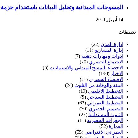
المسوحات الميدانية وتحليل البيانات باستخدام حزمة SPSS ه، 28 ربيع الثاني إلى 2 جماد الأول / 2 – 6 ابريل 2011 م
14 أبريل,2011
تصنيفات
إدارة المدن
(22)
إدارة المشاريع
(11)
ادوات ومهارات ذهنية
(7)
الاجتماع الحضري
(20)
الاحصاء ،المسح الميداني والاستبيانات
(5)
الاخبار
(190)
الاقتصاد الحضري
(21)
البيئة والوقاية من التلوث
(24)
التخطيط الاقليمي
(19)
التخطيط السياحي
(9)
التخطيط العمراني
(62)
التصميم الحضري
(30)
التنمية المستدامة
(27)
الجغرافيا الحضرية
(11)
العمارة
(52)
العمراني الافتراضي
(55)
الندوات والمؤتمرات
(70)