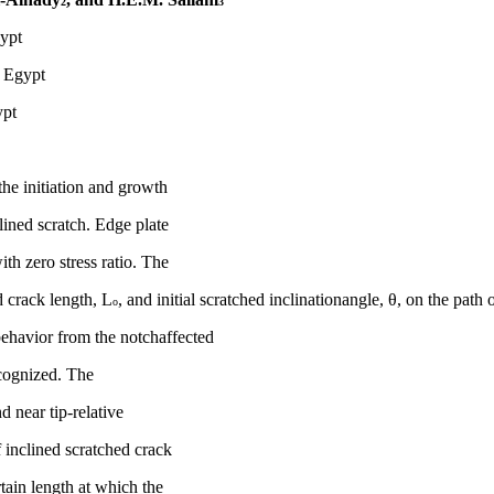
2
3
ypt
 Egypt.
ypt
the initiation and growth
lined scratch. Edge plate
th zero stress ratio. The
d crack length, L
, and initial scratched inclination
angle,
θ
, on the path 
o
behavior from the notchaffected
ecognized. The
d near tip-relative
 inclined scratched crack
rtain length at which the