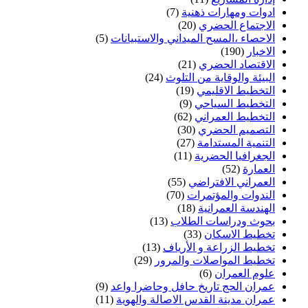
ادوات ومهارات ذهنية
(7)
الاجتماع الحضري
(20)
الاحصاء ،المسح الميداني والاستبيانات
(5)
الاخبار
(190)
الاقتصاد الحضري
(21)
البيئة والوقاية من التلوث
(24)
التخطيط الاقليمي
(19)
التخطيط السياحي
(9)
التخطيط العمراني
(62)
التصميم الحضري
(30)
التنمية المستدامة
(27)
الجغرافيا الحضرية
(11)
العمارة
(52)
العمراني الافتراضي
(55)
الندوات والمؤتمرات
(70)
الهندسة العمرانية
(18)
بحوث ودراسات الطلاب
(13)
تخطيط الاسكان
(33)
تخطيط الزراعة و الأرياف
(13)
تخطيط المواصلات والمرور
(29)
علوم العمران
(6)
عمران الحج تاريخ حافل وحاضرا واعد
(9)
عمران مدينة القدس الاصالة والهوية
(11)