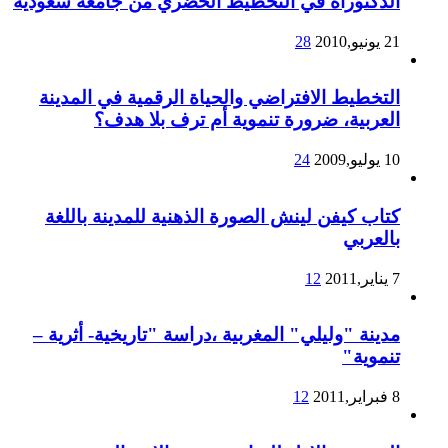
الدكتوراة في التخطيط الحضري من جامعة سعودية
21 يونيو,2010
28
التخطيط الافتراضي والحياة الرقمية في المدينة
العربية، ضرورة تنموية أم ترف بلا هدف؟
10 يوليو,2009
24
كتاب كيفن لينش الصورة الذهنية للمدينة باللغة
بالعربي
7 يناير,2011
12
مدينة "وليلي" المغربية ،دراسة "تاريخية- أثرية –
تنموية"
8 فبراير,2011
12