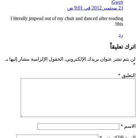
Gwen
23 سبتمبر,2012 في 9:01 ص
I literally jmpeud out of my chair and danced after reading
this!
رد
اترك تعليقاً
لن يتم نشر عنوان بريدك الإلكتروني.
الحقول الإلزامية مشار إليها بـ
*
التعليق
*
الاسم
*
البريد الإلكتروني
*