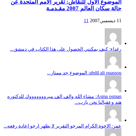
الموضوع الاول للنقاش: تقرير الامم المتحدة عن
حالة سكان العالم 2007 مقـدمـة
11 ديسمبر,2007
11
رغداء: كيف يمكنني الحصول على هذا الكتاب في دمشق...
abdil ali ouassou: الموضوع جد ممتاز...
Asma osman: مشاء الله والف الف مبروووووووك للدكتوره
هند وعقبالنا نحن يارب...
عمر: الاخوة الكرام المرجو التقرير لا يظهر ارجو اعادة رفعه...