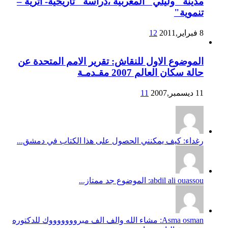
مدينة "وليلي" المغربية ،دراسة "تاريخية- أثرية –
تنموية"
8 فبراير,2011
12
الموضوع الاول للنقاش: تقرير الامم المتحدة عن
حالة سكان العالم 2007 مقـدمـة
11 ديسمبر,2007
11
رغداء: كيف يمكنني الحصول على هذا الكتاب في دمشق...
abdil ali ouassou: الموضوع جد ممتاز...
Asma osman: مشاء الله والف الف مبروووووووك للدكتوره