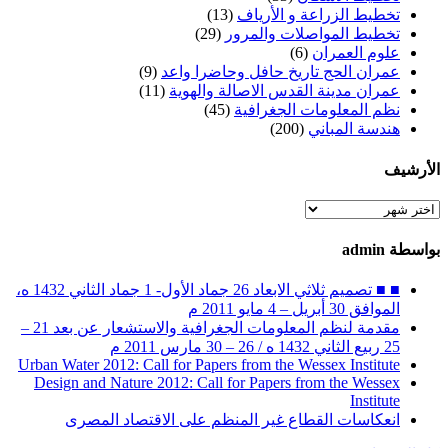
تخطيط الزراعة و الأرياف
(13)
تخطيط المواصلات والمرور
(29)
علوم العمران
(6)
عمران الحج تاريخ حافل وحاضرا واعد
(9)
عمران مدينة القدس الاصالة والهوية
(11)
نظم المعلومات الجغرافية
(45)
هندسة المباني
(200)
الأرشيف
الأرشيف
بواسطة admin
■ ■ تصميم ثلاثي الابعاد 26 جماد الأول- 1 جماد الثاني 1432 ه،
الموافق 30 أبريل – 4 مايو 2011 م
مقدمة لنظم المعلومات الجغرافية والاستشعار عن بعد 21 –
25 ربيع الثاني 1432 ه / 26 – 30 مارس 2011 م
Urban Water 2012: Call for Papers from the Wessex Institute
Design and Nature 2012: Call for Papers from the Wessex
Institute‏
انعكاسات القطاع غير المنظم على الاقتصاد المصرى