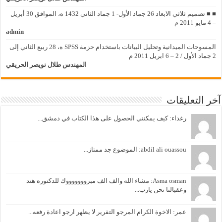
■ ■ تصميم ثلاثي الابعاد 26 جماد الأول- 1 جماد الثاني 1432 ه، الموافق 30 أبريل
– 4 مايو 2011 م
admin
المسوحات الميدانية وتحليل البيانات باستخدام حزمة SPSS ه، 28 ربيع الثاني إلى
2 جماد الأول / 2 – 6 ابريل 2011 م
المهندس طلال نويصر الحريقي
آخر التعليقات
رغداء: كيف يمكنني الحصول على هذا الكتاب في دمشق...
abdil ali ouassou: الموضوع جد ممتاز...
Asma osman: مشاء الله والف الف مبروووووووك للدكتوره هند
وعقبالنا نحن يارب...
عمر: الاخوة الكرام المرجو التقرير لا يظهر ارجو اعادة رفعه...