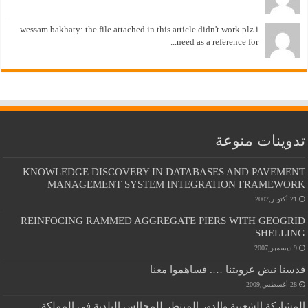
wessam bakhaty: the file attached in this article didn't work plz i
need as a reference for...
تدوينات منوعة
KNOWLEDGE DISCOVERY IN DATABASES AND PAVEMENT
MANAGEMENT SYSTEM INTEGRATION FRAMEWORK
21 أكتوبر,2007
REINFOCING RAMMED AGGREGATE PIERS WITH GEOGRID
SHELLING
9 ديسمبر,2007
قدسنا نبض عروبتنا …. فساهموا معنا
28 أغسطس,2009
المشاركة الشعبية والدور المنتظر للمجالس البلدية في المملكة