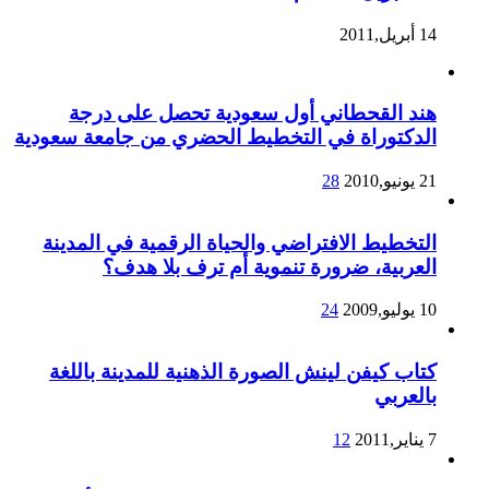
14 أبريل,2011
هند القحطاني أول سعودية تحصل على درجة
الدكتوراة في التخطيط الحضري من جامعة سعودية
21 يونيو,2010
28
التخطيط الافتراضي والحياة الرقمية في المدينة
العربية، ضرورة تنموية أم ترف بلا هدف؟
10 يوليو,2009
24
كتاب كيفن لينش الصورة الذهنية للمدينة باللغة
بالعربي
7 يناير,2011
12