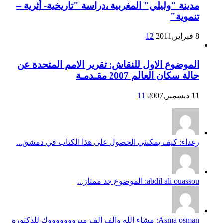
مدينة "وليلي" المغربية ،دراسة "تاريخية- أثرية –
تنموية"
8 فبراير,2011
12
الموضوع الاول للنقاش: تقرير الامم المتحدة عن
حالة سكان العالم 2007 مقـدمـة
11 ديسمبر,2007
11
رغداء: كيف يمكنني الحصول على هذا الكتاب في دمشق...
abdil ali ouassou: الموضوع جد ممتاز...
Asma osman: مشاء الله والف الف مبروووووووك للدكتوره