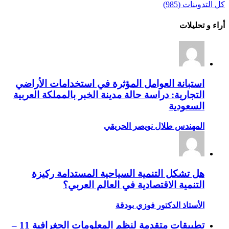
كل التدوينات (985)
أراء و تحليلات
استبانة العوامل المؤثرة في استخدامات الأراضي
التجارية: دراسة حالة مدينة الخبر بالمملكة العربية
السعودية
المهندس طلال نويصر الحريقي
هل تشكل التنمية السياحية المستدامة ركيزة
التنمية الاقتصادية في العالم العربي؟
الأستاذ الدكتور فوزي بودقة
تطبيقات متقدمة لنظم المعلومات الجغرافية 11 –