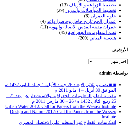
تخطيط الزراعة و الأرياف
(13)
تخطيط المواصلات والمرور
(29)
علوم العمران
(6)
عمران الحج تاريخ حافل وحاضرا واعد
(9)
عمران مدينة القدس الاصالة والهوية
(11)
نظم المعلومات الجغرافية
(45)
هندسة المباني
(200)
الأرشيف
الأرشيف
بواسطة admin
■ ■ تصميم ثلاثي الابعاد 26 جماد الأول- 1 جماد الثاني 1432 ه،
الموافق 30 أبريل – 4 مايو 2011 م
مقدمة لنظم المعلومات الجغرافية والاستشعار عن بعد 21 –
25 ربيع الثاني 1432 ه / 26 – 30 مارس 2011 م
Urban Water 2012: Call for Papers from the Wessex Institute
Design and Nature 2012: Call for Papers from the Wessex
Institute‏
انعكاسات القطاع غير المنظم على الاقتصاد المصرى