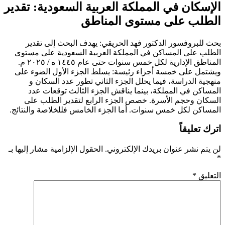
الإسكان في المملكة العربية السعودية: تقدير
الطلب على مستوى المناطق
بحث للبروفسور الدكتور فهد الحريقي: يهدف
البحث
إلى
تقدير
الطلب
على
المساكن
في
المملكة
العربية
السعودية
على
مستوى
المناطق الإدارية
لكل
خمس
سنوات
حتى
عام
١٤٤٥
ه
/
٢٠٢٥
م
.
ويشتمل
على
خمسة
أجزاء
رئيسة
:
يسلط
الجزء الأول
الضوء
على
منهجية
الدراسة،
فيما
يحلل
الجزء
الثاني
تطور
عدد
السكان
و
المساكن
في
المملكة،
بينما يناقش
الجزء
الثالث
توقعات
عدد
السكان
وحجم
الأسرة
.
خصص
الجزء
الرابع
لتقدير
الطلب
على
المساكن
لكل خمس
سنوات
.
أما
الجزء
الخامس
فللخلاصة
والنتائج
.
اترك تعليقاً
لن يتم نشر عنوان بريدك الإلكتروني.
الحقول الإلزامية مشار إليها بـ
*
التعليق
*