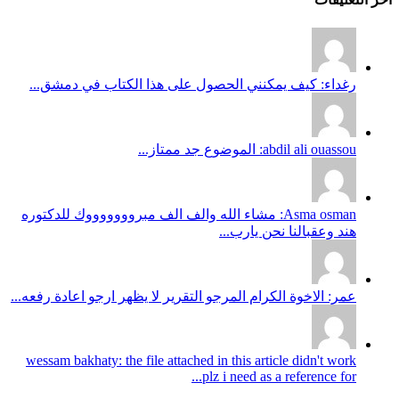
رغداء: كيف يمكنني الحصول على هذا الكتاب في دمشق...
abdil ali ouassou: الموضوع جد ممتاز...
Asma osman: مشاء الله والف الف مبروووووووك للدكتوره
هند وعقبالنا نحن يارب...
عمر: الاخوة الكرام المرجو التقرير لا يظهر ارجو اعادة رفعه...
wessam bakhaty: the file attached in this article didn't work
plz i need as a reference for...