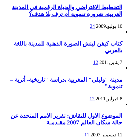
التخطيط الافتراضي والحياة الرقمية في المدينة
العربية، ضرورة تنموية أم ترف بلا هدف؟
10 يوليو,2009
24
كتاب كيفن لينش الصورة الذهنية للمدينة باللغة
بالعربي
7 يناير,2011
12
مدينة "وليلي" المغربية ،دراسة "تاريخية- أثرية –
تنموية"
8 فبراير,2011
12
الموضوع الاول للنقاش: تقرير الامم المتحدة عن
حالة سكان العالم 2007 مقـدمـة
11 ديسمبر,2007
11