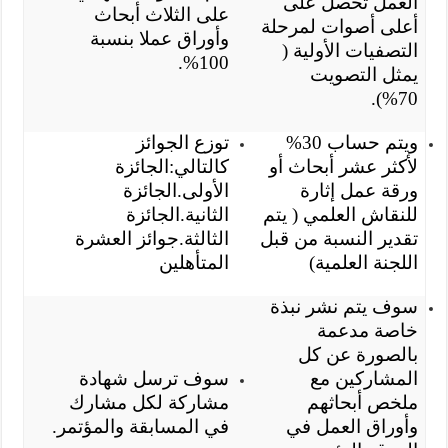
العمل تحصل على
على الثلاث أبحاث
أعلى أصوات لمرحلة
وأوراق عملا بنسبة
التصفيات الأولية (
100%.
يمثل التصويت
70%).
ويتم حساب 30%
توزع الجوائز
لأكثر عشر أبحاث أو
كالتالي:
الجائزة
ورقة عمل إثارة
الأولى.
الجائزة
للنقاش العلمي ( يتم
الثانية.
الجائزة
تقدير النسبة من قبل
الثالثة.
جوائز العشرة
اللجنة العلمية)
المتأهلين
سوف يتم نشر نبذة
خاصة مدعمة
بالصورة عن كل
المشاركين مع
سوف ترسل شهادة
ملخص أبحاثهم
مشاركة لكل مشارك
وأوراق العمل في
في المسابقة والمؤتمر.