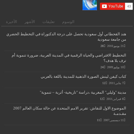
الوسوم
تعليقات
الأشهر
الأخيرة
هند القحطاني أول سعودية تحصل على درجة الدكتوراة في التخطيط الحضري
من جامعة سعودية
21 يونيو,2010
28
التخطيط الافتراضي والحياة الرقمية في المدينة العربية، ضرورة تنموية أم
ترف بلا هدف؟
10 يوليو,2009
24
كتاب كيفن لينش الصورة الذهنية للمدينة باللغة بالعربي
7 يناير,2011
12
مدينة "وليلي" المغربية ،دراسة "تاريخية- أثرية – تنموية"
8 فبراير,2011
12
الموضوع الاول للنقاش: تقرير الامم المتحدة عن حالة سكان العالم 2007
مقـدمـة
11 ديسمبر,2007
11