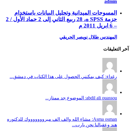
admin
المسوحات الميدانية وتحليل البيانات باستخدام
حزمة SPSS ه، 28 ربيع الثاني إلى 2 جماد الأول / 2
– 6 ابريل 2011 م
المهندس طلال نويصر الحريقي
آخر التعليقات
رغداء: كيف يمكنني الحصول على هذا الكتاب في دمشق...
abdil ali ouassou: الموضوع جد ممتاز...
Asma osman: مشاء الله والف الف مبروووووووك للدكتوره
هند وعقبالنا نحن يارب...