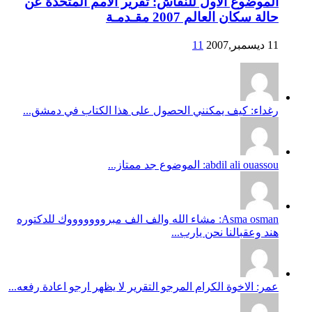
الموضوع الاول للنقاش: تقرير الامم المتحدة عن
حالة سكان العالم 2007 مقـدمـة
11 ديسمبر,2007
11
رغداء: كيف يمكنني الحصول على هذا الكتاب في دمشق...
abdil ali ouassou: الموضوع جد ممتاز...
Asma osman: مشاء الله والف الف مبروووووووك للدكتوره
هند وعقبالنا نحن يارب...
عمر: الاخوة الكرام المرجو التقرير لا يظهر ارجو اعادة رفعه...