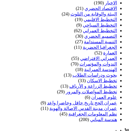
الاخبار
(190)
الاقتصاد الحضري
(21)
البيئة والوقاية من التلوث
(24)
التخطيط الاقليمي
(19)
التخطيط السياحي
(9)
التخطيط العمراني
(62)
التصميم الحضري
(30)
التنمية المستدامة
(27)
الجغرافيا الحضرية
(11)
العمارة
(52)
العمراني الافتراضي
(55)
الندوات والمؤتمرات
(70)
الهندسة العمرانية
(18)
بحوث ودراسات الطلاب
(13)
تخطيط الاسكان
(33)
تخطيط الزراعة و الأرياف
(13)
تخطيط المواصلات والمرور
(29)
علوم العمران
(6)
عمران الحج تاريخ حافل وحاضرا واعد
(9)
عمران مدينة القدس الاصالة والهوية
(11)
نظم المعلومات الجغرافية
(45)
هندسة المباني
(200)