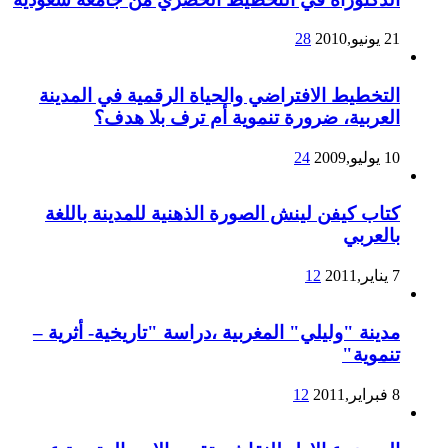
21 يونيو,2010
28
التخطيط الافتراضي والحياة الرقمية في المدينة
العربية، ضرورة تنموية أم ترف بلا هدف؟
10 يوليو,2009
24
كتاب كيفن لينش الصورة الذهنية للمدينة باللغة
بالعربي
7 يناير,2011
12
مدينة "وليلي" المغربية ،دراسة "تاريخية- أثرية –
تنموية"
8 فبراير,2011
12