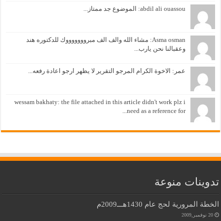
abdil ali ouassou: الموضوع جد ممتاز...
Asma osman: مشاء الله والف الف مبروووووووك للدكتوره هند
وعقبالنا نحن يارب...
عمر: الاخوة الكرام المرجو التقرير لا يظهر ارجو اعادة رفعه...
wessam bakhaty: the file attached in this article didn't work plz i
need as a reference for...
تدوينات منوعة
الخطة المرورية لحج عام 1430هـــ2009م
20 نوفمبر,2009