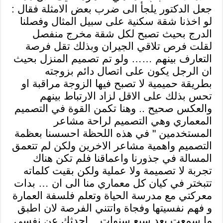
جعل الدكتور يلجأ الى ضرب بعض الامثلة فقال :
لو اخذنا شقة سكنية على سبيل المثال وفصلنا
الدرج بحيث تصبح لكل شقة مخرج منفصل
لقلت فرص تلاقي الجيران وبذلك تقل فرصة
التعارف بينهم …… ولو تم تصميم المنزل بحيث
ان الرجل يكون على اتصال دائم بزوجته
بطريقة حميمية لا تصبح فيها الزوجة مراقبة او
تحس بذلك على الاقل لزاد الارتباط بينهم
والعكس صحيح .. وهنا تكمن القوة في التصميم
المعماري وهي التصميم لراحة مشاعر
المستخدمين " في هذه اللحظة احسسنا بعظمة
التصميم واهمية مشاعر الاخرين ولكن لم تتعمق
المسالة في جذورنا واعماقنا فلم تكن هناك
تجربة لا تصميمة ولا عملية ولكن بقيت كلماته
تتبختر في كيان كل معماري منا الى ان …
بدات
معركتي مع مدرسة الحياة وتعلم فلسفة العمارة
و فهم نفسيتها وفجاة واتتني الفرصة لان اطبق
ما سمعت بعد سبع سنوات .. احدثك عن نفسي