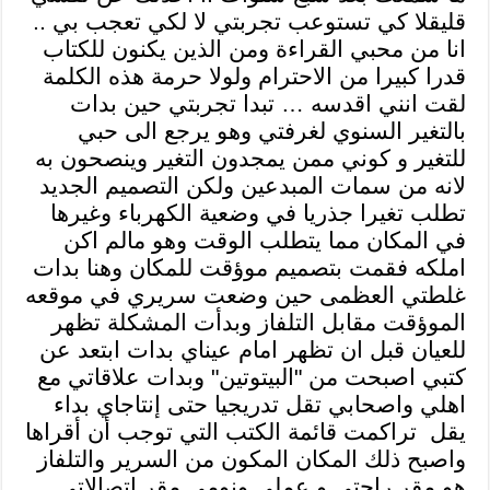
قليقلا كي تستوعب تجربتي لا لكي تعجب بي ..
انا من محبي القراءة ومن الذين يكنون للكتاب
قدرا كبيرا من الاحترام ولولا حرمة هذه الكلمة
لقت انني اقدسه … تبدا تجربتي حين بدات
بالتغير السنوي لغرفتي وهو يرجع الى حبي
للتغير و كوني ممن يمجدون التغير وينصحون به
لانه من سمات المبدعين ولكن التصميم الجديد
تطلب تغيرا جذريا في وضعية الكهرباء وغيرها
في المكان مما يتطلب الوقت وهو مالم اكن
املكه فقمت بتصميم موؤقت للمكان وهنا بدات
غلطتي العظمى حين وضعت سريري في موقعه
الموؤقت مقابل التلفاز وبدأت المشكلة تظهر
للعيان قبل ان تظهر امام عيناي بدات ابتعد عن
كتبي اصبحت من "البيتوتين" وبدات علاقاتي مع
اهلي واصحابي تقل تدريجيا حتى إنتاجاي بداء
يقل
تراكمت قائمة الكتب التي توجب أن أقراها
واصبح ذلك المكان المكون من السرير والتلفاز
هو مقر راحتي و عملي ونومي مقر اتصالاتي